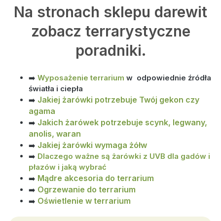
Na stronach sklepu darewit
zobacz terrarystyczne
poradniki.
➡️
Wyposażenie terrarium
w odpowiednie źródła
światła i ciepła
Jakiej żarówki potrzebuje Twój gekon czy
➡️
agama
Jakich żarówek potrzebuje scynk, legwany,
➡️
anolis, waran
Jakiej żarówki wymaga żółw
➡️
➡️
Dlaczego ważne są żarówki z UVB dla gadów i
płazów i jaką wybrać
Mądre akcesoria do terrarium
➡️
Ogrzewanie do terrarium
➡️
Oświetlenie w terrarium
➡️