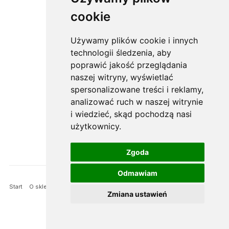
cookie
darewit.pl
ul. Licealna 81
Używamy plików cookie i innych
04-424 Warszawa
technologii śledzenia, aby
poprawić jakość przeglądania
naszej witryny, wyświetlać
tel. (22) (22) 673 56 69
spersonalizowane treści i reklamy,
tel. kom. (+48) 609 819 669
analizować ruch w naszej witrynie
e-mail:
sklep@darewit.pl
i wiedzieć, skąd pochodzą nasi
użytkownicy.
Zgoda
Odmawiam
Start
O sklepie
Oferta
Galeria
Prawa autorskie
Facebook Darewit
Zmiana ustawień
Kontakt
Cookies
Realizacja: - Dpl Agency
Agencja Interaktywna