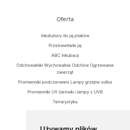
Oferta
Inkubatory do jaj ptaków
Prześwietlarki jaj
ABC Inkubacji
Odchowalniki Wychowalnie Odchów Ogrzewanie
zwierząt
Promienniki podczerwieni Lampy grzejne sollux
Promienniki UV żarówki i lampy z UVB
Terrarystyka
Targi Wystawy Giełdy
Dane kontaktowe
Używamy plików