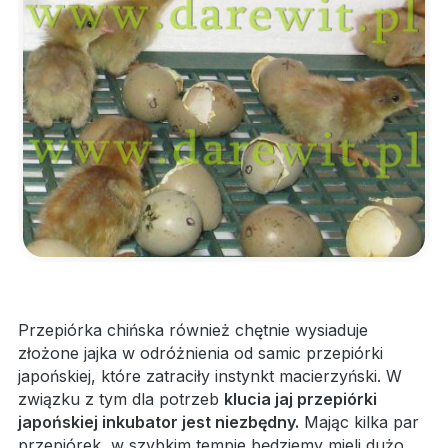
Przepiórka chińska również chętnie wysiaduje
złożone jajka w odróżnienia od samic przepiórki
japońskiej, które zatraciły instynkt macierzyński. W
związku z tym dla potrzeb
klucia jaj przepiórki
japońskiej
inkubator jest niezbędny.
Mając kilka par
przepiórek, w szybkim tempie będziemy mieli dużo