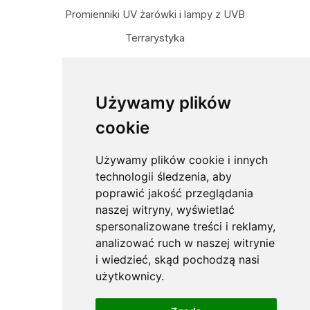
Promienniki UV żarówki i lampy z UVB
Terrarystyka
Targi Wystawy Giełdy
Dane kontaktowe
Używamy plików
cookie
darewit.pl
ul. Licealna 81
Używamy plików cookie i innych
04-424 Warszawa
technologii śledzenia, aby
poprawić jakość przeglądania
naszej witryny, wyświetlać
tel. (22) (22) 673 56 69
spersonalizowane treści i reklamy,
tel. kom. (+48) 609 819 669
analizować ruch w naszej witrynie
e-mail:
sklep@darewit.pl
i wiedzieć, skąd pochodzą nasi
użytkownicy.