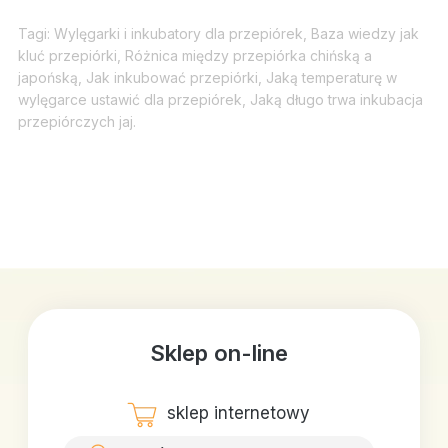
Tagi: Wylęgarki i inkubatory dla przepiórek, Baza wiedzy jak
kluć przepiórki, Różnica między przepiórka chińską a
japońską, Jak inkubować przepiórki, Jaką temperaturę w
wylęgarce ustawić dla przepiórek, Jaką długo trwa inkubacja
przepiórczych jaj.
Sklep on-line
sklep internetowy