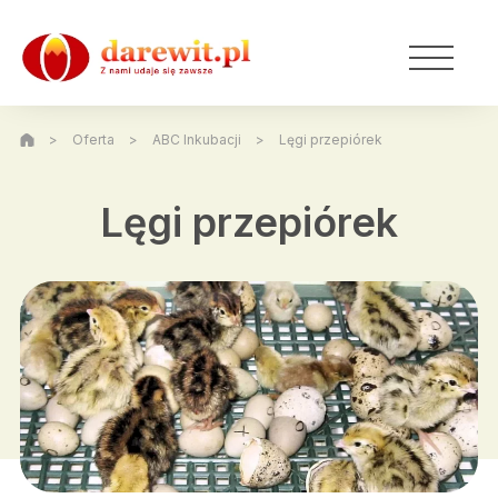
>
Oferta
>
ABC Inkubacji
>
Lęgi przepiórek
Lęgi przepiórek