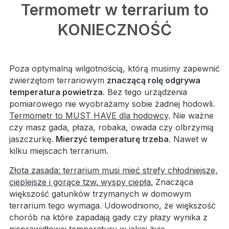
Termometr w terrarium to
KONIECZNOŚĆ
Poza optymalną wilgotnością, którą musimy zapewnić
zwierzętom terrariowym
znaczącą rolę odgrywa
temperatura powietrza
. Bez tego urządzenia
pomiarowego nie wyobrażamy sobie żadnej hodowli.
Termometr to MUST HAVE dla hodowcy
. Nie ważne
czy masz gada, płaza, robaka, owada czy olbrzymią
jaszczurkę.
Mierzyć temperaturę trzeba
. Nawet w
kilku miejscach terrarium.
Złota zasada: terrarium musi mieć strefy chłodniejsze,
cieplejsze i gorące tzw. wyspy ciepła.
Znacząca
większość gatunków trzymanych w domowym
terrarium tego wymaga. Udowodniono, że większość
chorób na które zapadają gady czy płazy wynika z