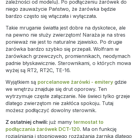
zależności od modelu). Po podłączeniu żarówek do
niego zauważycie Państwo, że żarówka będzie
bardzo często się włączała i wyłączała.
Takie mruganie światła jest dobre na dyskotece, ale
na pewno nie służy zwierzętom! Naraża je na stres
ponieważ nie jest to naturalne zjawisko. Po drugie
żarówka bardzo szybko się przepali. Wolfram w
żarówkach grzewczych, promiennikach, neodymach
padnie błyskawicznie. Sterownikami, o których mowa
wyżej są RT2, RT2C, TE-16.
Wyjątkiem są
porcelanowe żarówki - emitery
gdzie
we wnętrzu znajduje się drut oporowy. Ten
wytrzymuje częste załączanie. Nie świeci tylko grzeje
dlatego zwierzętom nie zakłóca spokoju. Tutaj
możesz podłączyć dowolny sterownik.
Z ostatniej chwili:
już mamy
termostat to
podłączania żarówek DCT-120
. Ma on funkcję
rozjaśniania i stopniowego rozżażania żarnika dlatego