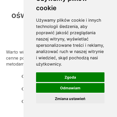
grzewcze, żarówki
cookie
oświetleniowe, żarówki z
Używamy plików cookie i innych
UVB
technologii śledzenia, aby
poprawić jakość przeglądania
naszej witryny, wyświetlać
spersonalizowane treści i reklamy,
analizować ruch w naszej witrynie
Warto wiedzieć więcej. Przygotowaliśmy dla Was
i wiedzieć, skąd pochodzą nasi
cenne porady o ogrzewaniu terrarium różnymi
metodami i sposobami
użytkownicy.
O ogrzewaniu kablami i matami grzewczymi
Zgoda
Odmawiam
O żarówkach do oświetlenia zbiorników
Zmiana ustawień
O doborze świetlówek z UVB