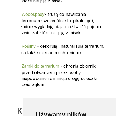
które nie piją z misek.
Wodospady
- służą do nawilżania
terrarium (szczególnie tropikalnego),
ładnie wyglądają, dają możliwość pojenia
zwierząt które nie piją z misek.
Rośliny
- dekorują i naturalizują terrarium,
są także miejscem schronienia
Zamki do terrarium
- chronią zbiorniki
przed otwarciem przez osoby
niepowołane i eliminują drogę ucieczki
zwierzętom
Kable grzewcze, maty
Używamy plików