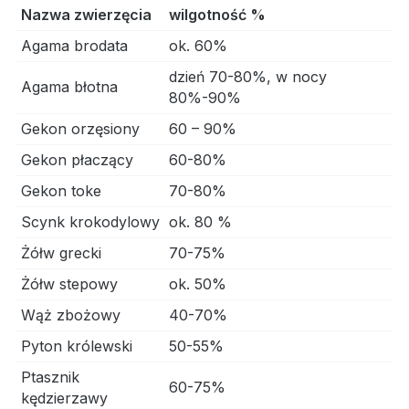
Nazwa zwierzęcia
wilgotność %
Agama brodata
ok. 60%
dzień 70-80%, w nocy
Agama błotna
80%-90%
Gekon orzęsiony
60 – 90%
Gekon płaczący
60-80%
Gekon toke
70-80%
Scynk krokodylowy
ok. 80 %
Żółw grecki
70-75%
Żółw stepowy
ok. 50%
Wąż zbożowy
40-70%
Pyton królewski
50-55%
Ptasznik
60-75%
kędzierzawy