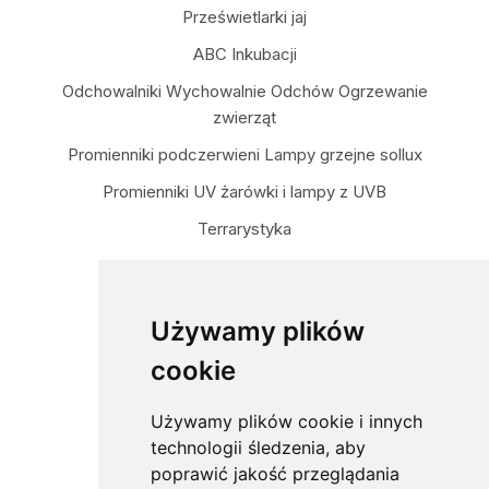
Prześwietlarki jaj
ABC Inkubacji
Odchowalniki Wychowalnie Odchów Ogrzewanie
zwierząt
Promienniki podczerwieni Lampy grzejne sollux
Promienniki UV żarówki i lampy z UVB
Terrarystyka
Targi Wystawy Giełdy
Dane kontaktowe
Używamy plików
cookie
darewit.pl
ul. Licealna 81
Używamy plików cookie i innych
04-424 Warszawa
technologii śledzenia, aby
poprawić jakość przeglądania