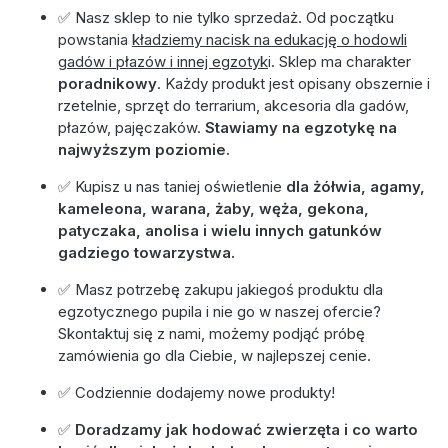
✅ Nasz sklep to nie tylko sprzedaż. Od początku
powstania
kładziemy nacisk na edukację o hodowli
gadów i płazów i innej egzotyk
i. Sklep ma charakter
poradnikowy
. Każdy produkt jest opisany obszernie i
rzetelnie, sprzęt do terrarium, akcesoria dla gadów,
płazów, pajęczaków.
Stawiamy na egzotykę na
najwyższym poziomie.
✅ Kupisz u nas taniej oświetlenie
dla żółwia, agamy,
kameleona, warana, żaby, węża, gekona,
patyczaka, anolisa i wielu innych gatunków
gadziego towarzystwa.
✅ Masz potrzebę zakupu jakiegoś produktu dla
egzotycznego pupila i nie go w naszej ofercie?
Skontaktuj się z nami, możemy podjąć próbę
zamówienia go dla Ciebie, w najlepszej cenie.
✅ Codziennie dodajemy nowe produkty!
✅
Doradzamy jak hodować zwierzęta i co warto