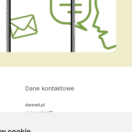
Dane kontaktowe
darewit.pl
ul. Licealna 81
04-424 Warszawa
w cookie