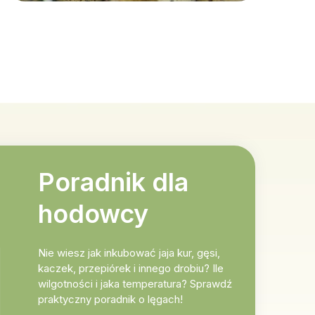
Poradnik dla
hodowcy
Nie wiesz jak inkubować jaja kur, gęsi,
kaczek, przepiórek i innego drobiu? Ile
wilgotności i jaka temperatura? Sprawdź
praktyczny poradnik o lęgach!