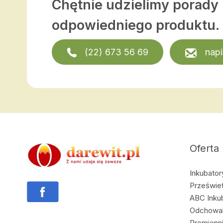
Chętnie udzielimy porady
odpowiedniego produktu.
(22) 673 56 69
napi
Oferta
Inkubator
Prześwietl
ABC Inkub
Odchowal
Promienni