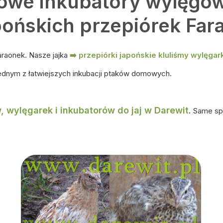
we inkubatory wylęgow
pońskich przepiórek Far
araonek. Nasze jajka
➡️ przepiórki japońskie kluliśmy wylęga
 jednym z łatwiejszych inkubacji ptaków domowych.
w, wylęgarek i inkubatorów do jaj w Darewit
.
Same spr