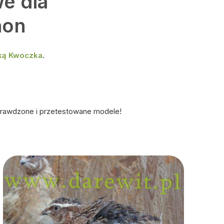
e dla
aon
rką Kwoczka
.
awdzone i przetestowane modele!