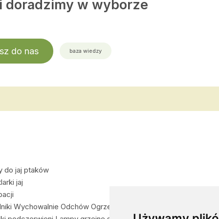
 i doradzimy w wyborze
sz do nas
baza wiedzy
y do jaj ptaków
arki jaj
acji
niki Wychowalnie Odchów Ogrzewanie zwierząt
Używamy plikó
ki podczerwieni Lampy grzejne sollux