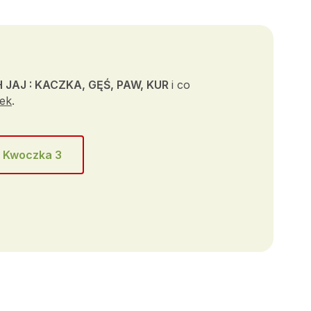
 JAJ : KACZKA, GĘŚ, PAW, KUR
i co
jek
.
a Kwoczka 3