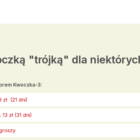
czką "trójką" dla niektórych
atorem Kwoczka-3
:
9 zł (21 dni)
 13 zł (31 dni)
 groszy