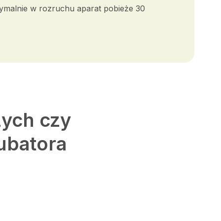
symalnie w rozruchu aparat pobieże 30
zych czy
ubatora