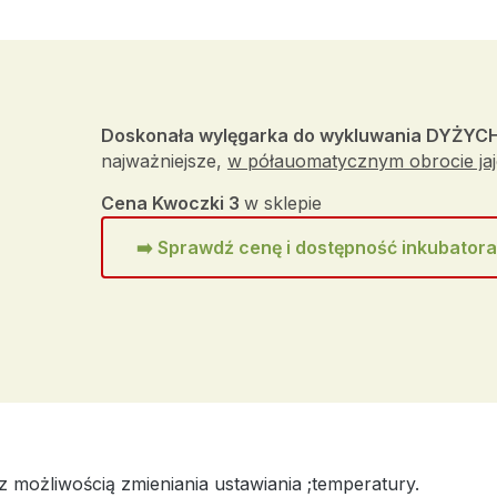
Doskonała wylęgarka do wykluwania DYŻYCH
najważniejsze,
w półauomatycznym obrocie ja
Cena Kwoczki 3
w sklepie
➡️
Sprawdź cenę i dostępność inkubator
z możliwością zmieniania ustawiania ;temperatury.