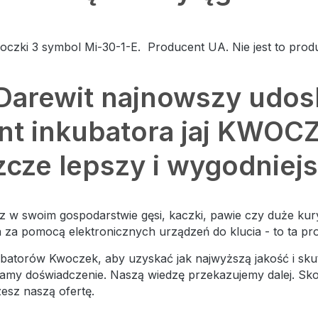
czki 3 symbol Mi-30-1-E. Producent UA. Nie jest to produ
Darewit najnowszy udo
nt inkubatora jaj KWOC
zcze lepszy i wygodniejs
 w swoim gospodarstwie gęsi, kaczki, pawie czy duże kury
a za pomocą elektronicznych urządzeń do klucia - to ta prop
batorów Kwoczek, aby uzyskać jak najwyższą jakość i sk
y mamy doświadczenie. Naszą wiedzę przekazujemy dalej. Sk
esz naszą ofertę.