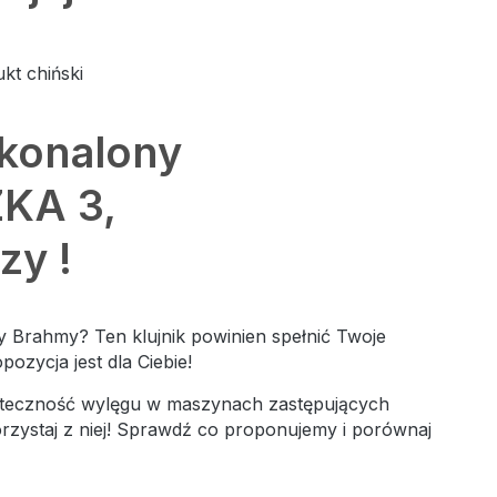
kt chiński
skonalony
ZKA 3,
zy !
 Brahmy? Ten klujnik powinien spełnić Twoje
ozycja jest dla Ciebie!
uteczność wylęgu w maszynach zastępujących
orzystaj z niej! Sprawdź co proponujemy i porównaj