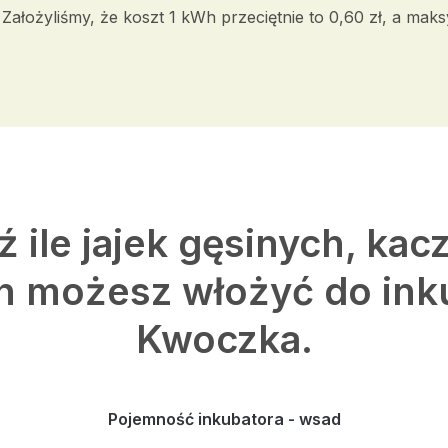
ałożyliśmy, że koszt 1 kWh przeciętnie to 0,60 zł, a mak
 ile jajek gęsinych, kac
h możesz włożyć do ink
Kwoczka.
Pojemność inkubatora - wsad