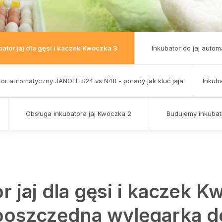
bator jaj dla gęsi i kaczek Kwoczka 3
Inkubator do jaj auto
tor automatyczny JANOEL S24 vs N48 - porady jak kluć jaja
Inkuba
Obsługa inkubatora jaj Kwoczka 2
Budujemy inkubato
r jaj dla gęsi i kaczek K
oszczędna wylęgarka do