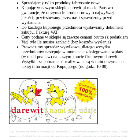
Sprzedajemy tylko produkty fabrycznie nowe.
Kupując w naszym sklepie darewit.pl macie Państwo
gwarancję, że otrzymacie produkt nowy o najwyższej
jakości, przetestowany przez nas i sprawdzony przed
wysłaniem.
Do każdego kupionego przedmiotu wystawiamy dokument
zakupu, Fakturę VAT
Ceny podane w sklepie są zawsze cenami brutto (z podatkiem
Vat) tyle ile musisz zapłacić (bez kosztów wysłania)
Prowadzimy sprzedaż wysyłkową, dlatego wysyłka
przedmiotów następuje w momencie zaksięgowania wpłaty
(w opcji przelew) na naszym koncie firmowym darewit.
Wysyłki "za pobraniem" realizowane są w dniu otrzymania
takiej informacji od Kupującego (do godz. 10:00).
Tagi: inkubator jaj domowy, elektroniczny inkubatorek jaj hobbystyczny, wylęgarka do klucia kurcząt, klujnik
domowy, wybór klujników i inkubatorów jaj, małe domowe wylęgarki i wylęgniki, nie przemysłowe inkubatory jajek,