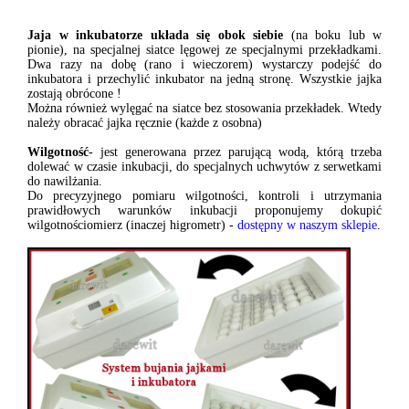
Jaja w inkubatorze układa się obok siebie
(na boku lub w
pionie), na specjalnej siatce lęgowej ze specjalnymi przekładkami.
Dwa razy na dobę (rano i wieczorem) wystarczy podejść do
inkubatora i przechylić inkubator na jedną stronę. Wszystkie jajka
zostają obrócone !
Można również wylęgać na siatce bez stosowania przekładek. Wtedy
należy obracać jajka ręcznie (każde z osobna)
Wilgotność
- jest generowana przez parującą wodą, którą trzeba
dolewać w czasie inkubacji, do specjalnych uchwytów z serwetkami
do nawilżania.
Do precyzyjnego pomiaru wilgotności, kontroli i utrzymania
prawidłowych warunków inkubacji proponujemy dokupić
wilgotnościomierz (inaczej higrometr) -
dostępny w naszym sklepie.