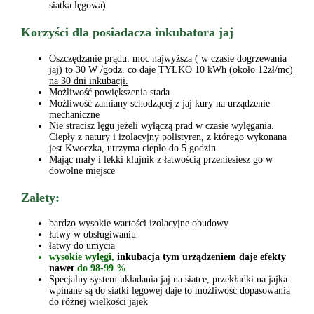
siatka lęgowa)
Korzyści dla posiadacza inkubatora jaj
Oszczędzanie prądu: moc najwyższa ( w czasie dogrzewania
jaj) to 30 W /godz.
co daje
TYLKO 10 kWh (około 12zł/mc)
na 30 dni inkubacji.
Możliwość powiększenia stada
Możliwość zamiany schodzącej z jaj kury na urządzenie
mechaniczne
Nie stracisz lęgu jeżeli wyłączą prad w czasie wylęgania.
Ciepły z natury i izolacyjny polistyren, z którego wykonana
jest Kwoczka, utrzyma ciepło do 5 godzin
Mając mały i lekki klujnik z łatwością przeniesiesz go w
dowolne miejsce
Zalety:
bardzo wysokie wartości izolacyjne obudowy
łatwy w obsługiwaniu
łatwy do umycia
wysokie wylęgi
,
inkubacja tym urządzeniem
daje efekty
nawet
do
98-99 %
Specjalny system układania jaj na siatce, przekładki na jajka
wpinane są do siatki lęgowej daje to możliwość dopasowania
do różnej wielkości jajek