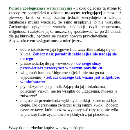
Porada zoologiczna i weterynaryjna
- Skoro oglądasz tą stronę to
znaczy, że pomyślałeś o zakupie
maszyny wylęgającej
i masz już
pierwszy krok za sobą. Zanim jednak zdecydujesz o zakupie
inkubatora musisz wiedzieć, że samo urządzenie to nie wszystko.
Zachowując optymalne warunki inkubacji czyli temperatura,
wilgotność i zalężone jajka możesz się spodziewać, że po 21 dniach
dla jaj kurzych , będziesz się cieszyć nowym przychówkiem.
Aby z sukcesem wylęgać musisz mieć jeszcze:
dobre jakościowo jaja lęgowe (nie wszystkie nadają się do
klucia.
Zobacz nasz poradnik jakie jajka nie nadają się
do tego
prześwietlarkę do jaj - owoskop -
do czego służy
prześwietlacz przeczytasz w naszym poradniku
wilgotnościomierz / higrometr (jeżeli nie ma go na
wyposażeniu) -
zobacz dlaczego tak ważna jest wilgotność
w inkubatorze
płyn dezynfekujący i odkażający do jaj i inkubatora,
polecamy Virkon, nie lej wrzątku do urządzenia, możesz je
zniszczyć!
miejsce do przeniesienia wyklutych piskląt, które musi być
ciepłe. Do ogrzewania zwierząt służą lampy kwoki. Zobacz
nasze zestawy, które możesz wykorzystać cały rok, nie tylko
w pierszej fazie życia nowo wyklutych z jaj ptaszków.
Wszystkie niezbędne kupisz w naszym sklepie: