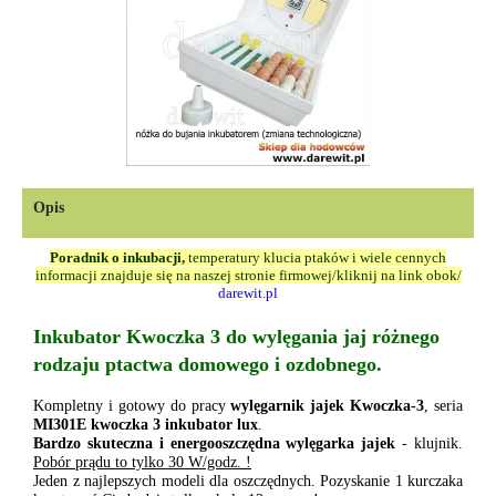
Opis
Poradnik o inkubacji,
temperatury klucia ptaków i wiele cennych
informacji znajduje się na naszej stronie firmowej/kliknij na link obok/
darewit.pl
Inkubator
Kwoczka 3
do wylęgania jaj różnego
rodzaju ptactwa domowego i ozdobnego.
Kompletny i gotowy do pracy
wylęgarnik jajek Kwoczka-3
, seria
MI301E kwoczka 3 inkubator lux
.
Bardzo skuteczna i energooszczędna wylęgarka jajek
- klujnik.
Pobór prądu to tylko 30 W/godz. !
Jeden z najlepszych modeli dla oszczędnych. Pozyskanie 1 kurczaka