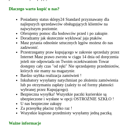
Dlaczego warto kupić u nas?
Posiadamy status sklepy24 Standard przyznawany dla
najlepszych sprzedawców obsługujących klientów na
najwyższym poziomie.
Oferujemy pomoc dla hodowców przed i po zakupie.
Doradzamy jak skutecznie wykluwać jaja ptaków.
Masz pytania odnośnie sztucznych lęgów możesz do nas
zadzwonić.
Przestrzegamy praw kupującego w zakresie sprzedaży przez
Internet Masz prawo zwrotu w ciągu 14 dnia od doręczenia
jeżeli nie odpowiada on Twoim oczekiwaniom Towar
dostępny cały czas "od ręki" Nie sprzedajemy przedmiotów,
których nie mamy na magazynie.
Bardzo szybka realizacja zamówień !
Inkubatory wysyłamy natychmiast po złożeniu zamówienia
lub po otrzymaniu zapłaty (zależy to od formy płatności
wybranej przez Kupującego).
Bezpieczna wysyłka! Wszystkie paczki kurierskie są
ubezpieczone i wysłane w opcji OSTROŻNIE SZKŁO !
U nas bezpieczne zakupy
Za przesyłkę płacisz tylko raz !
Wszystkie kupione przedmioty wysyłamy jedną paczką.
Ważne informacje