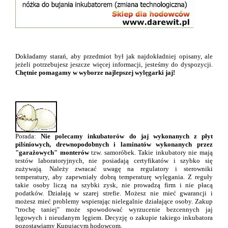
Dokładamy starań, aby przedmiot był jak najdokładniej opisany, ale
jeżeli potrzebujesz jeszcze więcej informacji, jesteśmy do dyspozycji.
Chętnie pomagamy w wyborze najlepszej wylęgarki jaj!
Porada:
Nie polecamy inkubatorów do jaj wykonanych z płyt
pilśniowych, drewnopodobnych i laminatów wykonanych przez
"garażowych" monterów
tzw. samoróbek. Takie inkubatory nie mają
testów laboratoryjnych, nie posiadają certyfikatów i szybko się
zużywają. Należy zwracać uwagę na regulatory i sterowniki
temperatury, aby zapewniały dobrą temperaturę wylęgania. Z reguły
takie osoby liczą na szybki zysk, nie prowadzą firm i nie płacą
podatków. Działają w szarej strefie. Możesz nie mieć gwarancji i
możesz mieć problemy wspierając nielegalnie działające osoby. Zakup
"trochę taniej" może spowodować wyrzucenie bezcennych jaj
lęgowych i nieudanym lęgiem. Decyzję o zakupie takiego inkubatora
pozostawiamy Kupującym hodowcom.