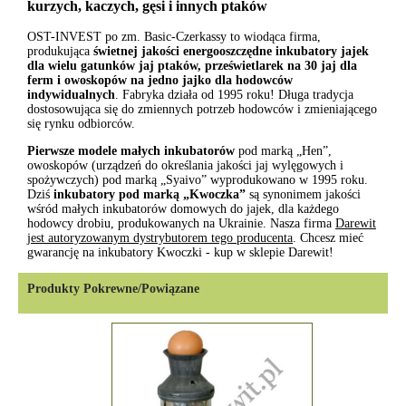
kurzych, kaczych, gęsi i innych ptaków
OST-INVEST po zm. Basic-Czerkassy to wiodąca firma,
produkująca
świetnej jakości energooszczędne inkubatory jajek
dla wielu gatunków jaj ptaków, prześwietlarek na 30 jaj dla
ferm i owoskopów na jedno jajko dla hodowców
indywidualnych
. Fabryka działa od 1995 roku! Długa tradycja
dostosowująca się do zmiennych potrzeb hodowców i zmieniającego
się rynku odbiorców.
Pierwsze modele małych inkubatorów
pod marką „Hen”,
owoskopów (urządzeń do określania jakości jaj wylęgowych i
spożywczych) pod marką „Syaivo” wyprodukowano w 1995 roku.
Dziś
inkubatory pod marką „Kwoczka”
są synonimem jakości
wśród małych inkubatorów domowych do jajek, dla każdego
hodowcy drobiu, produkowanych na Ukrainie. Nasza firma
Darewit
jest autoryzowanym dystrybutorem tego producenta
. Chcesz mieć
gwarancję na inkubatory Kwoczki - kup w sklepie Darewit!
Produkty Pokrewne/Powiązane