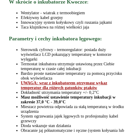
W skrócie o inkubatorze Kwoczce
:
Wentylator - wiatrak z termoobiegiem
Efektywny kabel grzejny
Innowacyjny system kołyskowy czyli ruszania jajkami
Taca klujnikowa na różnej wielkości jaja
Parametry i cechy inkubatora lęgowego:
Sterownik cyfrowy - termoregulator: posiada duży
wyświetlacz LCD pokazujący temperaturę w komorze
wylęgarki
Termostat inkubatora utrzymuje ustawioną przez Ciebie
temperaturę w czasie całej inkubacji
Bardzo proste nastawianie temperatury za pomocą przycisku
obok wyświetlacza
UWAGA:
wraz z inkubatorem otrzymasz wykaz
temperatur dla różnych gatunków ptaków
Dokładność utrzymania temperatury +/- 0,2°C
Masz możliwość ustawienie temperatury inkubacji w
zakresie 37,0 °C - 39,0°C
Mieszacz powietrza odpowiada za stałą temperaturą w środku
urządzenia
System ogrzewania jajek lęgowych to profesjonalny kabel
grzewczy
Dioda wskazuje stan działania
Obracanie jaj półautomatyczne i ręczne (system kołysania lub