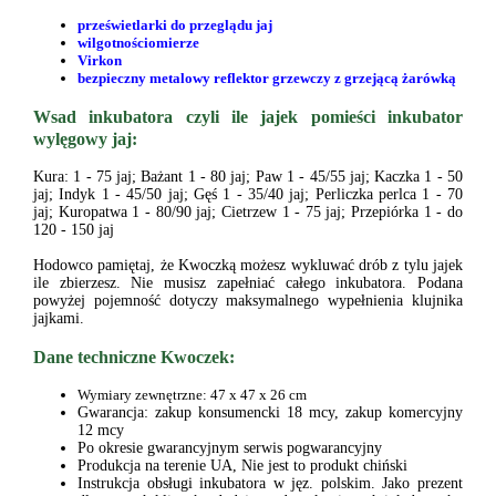
prześwietlarki do przeglądu jaj
wilgotnościomierze
Virkon
bezpieczny metalowy reflektor grzewczy z grzejącą żarówką
Wsad inkubatora czyli ile jajek pomieści inkubator
wylęgowy jaj
:
Kura: 1 - 75 jaj; Bażant 1 - 80 jaj; Paw 1 - 45/55 jaj; Kaczka 1 - 50
jaj; Indyk 1 - 45/50 jaj; Gęś 1 - 35/40 jaj; Perliczka perlca 1 - 70
jaj; Kuropatwa 1 - 80/90 jaj; Cietrzew 1 - 75 jaj; Przepiórka 1 - do
120 - 150 jaj
Hodowco pamiętaj, że Kwoczką możesz wykluwać drób z tylu jajek
ile zbierzesz. Nie musisz zapełniać całego inkubatora. Podana
powyżej pojemność dotyczy maksymalnego wypełnienia klujnika
jajkami.
Dane techniczne Kwoczek:
Wymiary zewnętrzne: 47 x 47 x 26 cm
Gwarancja: zakup konsumencki 18 mcy, zakup komercyjny
12 mcy
Po okresie gwarancyjnym serwis pogwarancyjny
Produkcja na terenie UA, Nie jest to produkt chiński
Instrukcja obsługi inkubatora w jęz. polskim. Jako prezent