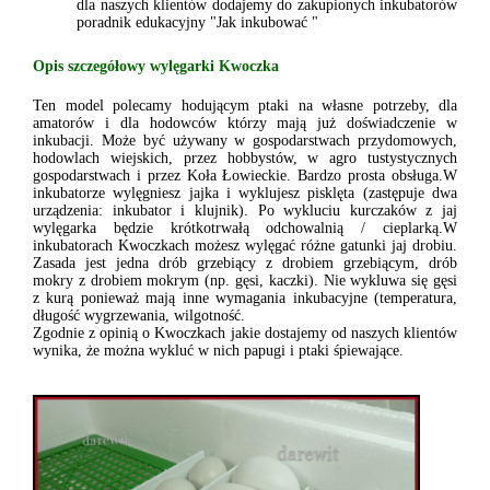
dla naszych klientów dodajemy do zakupionych inkubatorów
poradnik edukacyjny "Jak inkubować "
Opis szczegółowy wylęgarki Kwoczka
Ten model polecamy hodującym ptaki na własne potrzeby, dla
amatorów i dla hodowców którzy mają już doświadczenie w
inkubacji. Może być używany w gospodarstwach przydomowych,
hodowlach wiejskich, przez hobbystów, w agro tustystycznych
gospodarstwach i przez Koła Łowieckie. Bardzo prosta obsługa.W
inkubatorze wylęgniesz jajka i wyklujesz pisklęta (zastępuje dwa
urządzenia: inkubator i klujnik). Po wykluciu kurczaków z jaj
wylęgarka będzie krótkotrwałą odchowalnią / cieplarką.W
inkubatorach Kwoczkach możesz wylęgać różne gatunki jaj drobiu.
Zasada jest jedna drób grzebiący z drobiem grzebiącym, drób
mokry z drobiem mokrym (np. gęsi, kaczki). Nie wykluwa się gęsi
z kurą ponieważ mają inne wymagania inkubacyjne (temperatura,
długość wygrzewania, wilgotność.
Zgodnie z opinią o Kwoczkach jakie dostajemy od naszych klientów
wynika, że można wykluć w nich papugi i ptaki śpiewające.