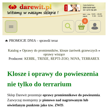
0
🔥 PROMOCJE DNIA – sprawdź teraz
Katalog
»
Oprawy do promienników, klosze żarówek grzewczych
»
oprawy wiszące
Producent:
KERBL
,
TRIXIE
,
REPTI-ZOO
,
NOVA
,
TERRAREX
Klosze i oprawy do powieszenia
nie tylko do terrarium
Sklep Darewit prezentuje
oprawy promiennikowe do powieszenia
.
Zazwyczaj montujemy je
pionowo nad nagrzewanym lub
oświetlanym punktem jako tzw. ZWIS
.