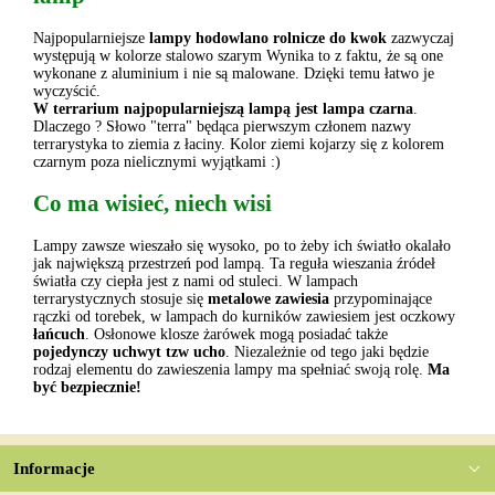
Najpopularniejsze
lampy hodowlano rolnicze do kwok
zazwyczaj
występują w kolorze stalowo szarym Wynika to z faktu, że są one
wykonane z aluminium i nie są malowane. Dzięki temu łatwo je
wyczyścić.
W terrarium najpopularniejszą lampą jest lampa czarna
.
Dlaczego ? Słowo "terra" będąca pierwszym członem nazwy
terrarystyka to ziemia z łaciny. Kolor ziemi kojarzy się z kolorem
czarnym poza nielicznymi wyjątkami :)
Co ma wisieć, niech wisi
Lampy zawsze wieszało się wysoko, po to żeby ich światło okalało
jak największą przestrzeń pod lampą. Ta reguła wieszania źródeł
światła czy ciepła jest z nami od stuleci. W lampach
terrarystycznych stosuje się
metalowe zawiesia
przypominające
rączki od torebek, w lampach do kurników zawiesiem jest oczkowy
łańcuch
. Osłonowe klosze żarówek mogą posiadać także
pojedynczy uchwyt tzw ucho
. Niezależnie od tego jaki będzie
rodzaj elementu do zawieszenia lampy ma spełniać swoją rolę.
Ma
być bezpiecznie!
Informacje