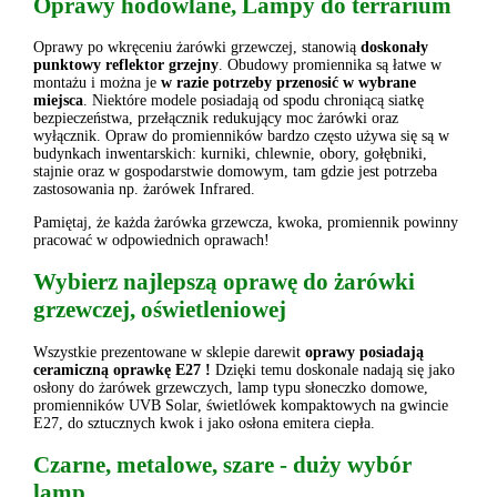
Oprawy hodowlane, Lampy do terrarium
Oprawy po wkręceniu żarówki grzewczej, stanowią
doskonały
punktowy reflektor grzejny
. Obudowy promiennika są łatwe w
montażu i można je
w razie potrzeby przenosić w wybrane
miejsca
. Niektóre modele posiadają od spodu chroniącą siatkę
bezpieczeństwa, przełącznik redukujący moc żarówki oraz
wyłącznik. Opraw do promienników bardzo często używa się są w
budynkach inwentarskich: kurniki, chlewnie, obory, gołębniki,
stajnie oraz w gospodarstwie domowym, tam gdzie jest potrzeba
zastosowania np. żarówek Infrared.
Pamiętaj, że każda żarówka grzewcza, kwoka, promiennik powinny
pracować w odpowiednich oprawach!
Wybierz najlepszą oprawę do żarówki
grzewczej, oświetleniowej
Wszystkie prezentowane w sklepie darewit
oprawy posiadają
ceramiczną oprawkę E27 !
Dzięki temu doskonale nadają się jako
osłony do żarówek grzewczych, lamp typu słoneczko domowe,
promienników UVB Solar, świetlówek kompaktowych na gwincie
E27, do sztucznych kwok i jako osłona emitera ciepła.
Czarne, metalowe, szare - duży wybór
lamp