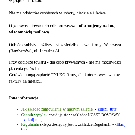
w piątek 11-15:30
.
Nie ma odbiorów osobistych w soboty, niedziele i święta.
O gotowości towaru do odbioru zawsze
informujemy osobną
wiadomością mailową
.
Odbiór osobisty możliwy jest w siedzibie naszej firmy: Warszawa
(Rembertów), ul. Licealna 81
Przy odbiorze towaru - dla osób prywatnych - nie ma możliwości
płacenia gotówką.
Gotówką mogą zapłacić TYLKO firmy, dla których wystawiamy
faktury na miejscu.
Inne informacje
Jak składać zamówienia
w naszym sklepie
-
kliknij tutaj
Cennik wysyłek
znajduje się w zakładce KOSZT DOSTAWY
-
kliknij tutaj
Regulamin
sklepu dostępny jest w zakładce Regulamin -
kliknij
tutaj