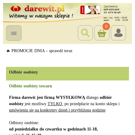
0
🔥 PROMOCJE DNIA – sprawdź teraz
Odbiór osobisty
Odbiór osobisty towaru
Firma darewit jest firmą WYSYŁKOWĄ
dlatego
odbiór
osobisty
jest możliwy
TYLKO
po przedpłacie na konto sklepu i
umówieniu się na konkretny dzień i przybliżoną godzinę
.
Odbiory osobiste:
od poniedziałku do czwartku w godzinach 11-18,