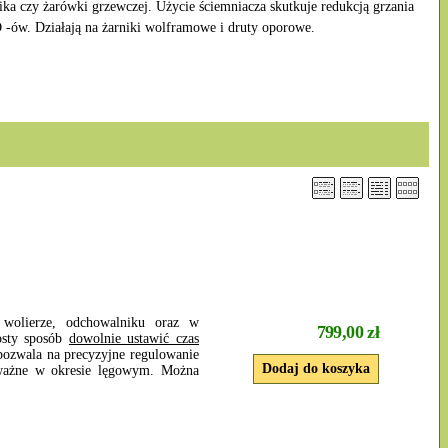
nika czy żarówki grzewczej. Użycie ściemniacza skutkuje redukcją grzania
D -ów. Działają na żarniki wolframowe i druty oporowe.
wolierze, odchowalniku oraz w
799,00 zł
sty sposób
dowolnie ustawić czas
pozwala na precyzyjne regulowanie
 ważne w okresie lęgowym. Można