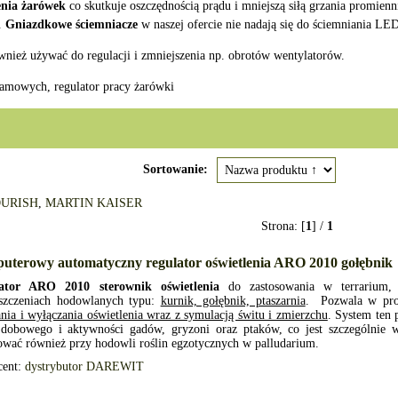
cenia żarówek
co skutkuje oszczędnością prądu i mniejszą siłą grzania promien
.
Gniazdkowe ściemniacze
w naszej ofercie nie nadają się do ściemniania LE
nież używać do regulacji i zmniejszenia np. obrotów wentylatorów.
ramowych, regulator pracy żarówki
Sortowanie:
URISH
,
MARTIN KAISER
Strona: [
1
] /
1
uterowy automatyczny regulator oświetlenia ARO 2010 gołębnik
ator ARO 2010 sterownik oświetlenia
do zastosowania w terrarium, 
szczeniach hodowlanych typu:
kurnik, gołębnik, ptaszarnia
. Pozwala w pro
nia i wyłączania oświetlenia wraz z symulacją świtu i zmierzchu
. System ten 
 dobowego i aktywności gadów, gryzoni oraz ptaków, co jest szczególnie
ować również przy hodowli roślin egzotycznych w palludarium.
cent:
dystrybutor DAREWIT