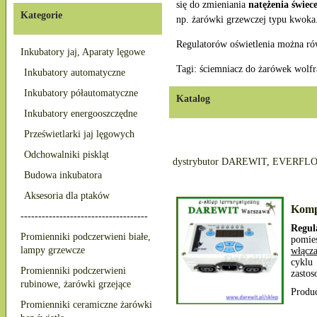
się do zmieniania
natężenia świe
Kategorie
np. żarówki grzewczej typu kwoka
Regulatorów oświetlenia można rów
Inkubatory jaj, Aparaty lęgowe
Tagi: ściemniacz do żarówek wolf
Inkubatory automatyczne
Inkubatory półautomatyczne
Katalog
Inkubatory energooszczędne
Prześwietlarki jaj lęgowych
Odchowalniki piskląt
dystrybutor DAREWIT
,
EVERFLO
Budowa inkubatora
Aksesoria dla ptaków
Komp
------------------------------------
Regul
Promienniki podczerwieni białe,
pomie
lampy grzewcze
włącza
cyklu
Promienniki podczerwieni
zastos
rubinowe, żarówki grzejące
Produ
Promienniki ceramiczne żarówki