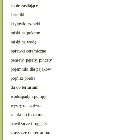
kable zasilające
karmiki
kryjówki czaszki
miski na pokarm
miski na wodę
oprawki ceramiczne
pensety, pęsety, pincety
pojemniki dla pająków
pojniki poidła
tła do terrarium
wodospady i pompy
wyspy dla żółwia
zamki do terrarium
nawilżacze i foggery
zraszacze do terrarium