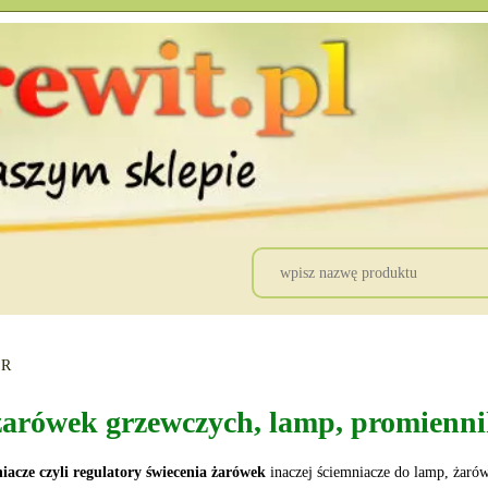
ER
żarówek grzewczych, lamp, promienn
iacze czyli regulatory świecenia żarówek
inaczej ściemniacze do lamp, żar