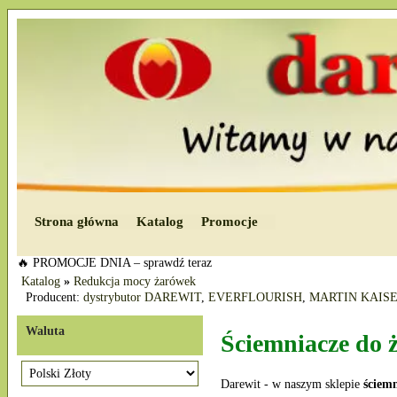
Strona główna
Katalog
Promocje
🔥 PROMOCJE DNIA – sprawdź teraz
Katalog
»
Redukcja mocy żarówek
Producent:
dystrybutor DAREWIT
,
EVERFLOURISH
,
MARTIN KAIS
Waluta
Ściemniacze do 
Darewit - w naszym sklepie
ściemn