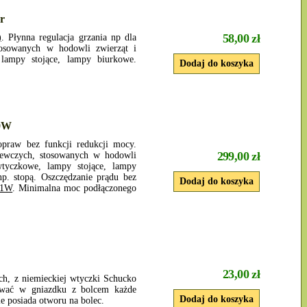
r
58,00 zł
)
. Płynna regulacja grzania np dla
tosowanych w hodowli zwierząt i
lampy stojące, lampy biurkowe.
00W
opraw bez funkcji redukcji mocy.
299,00 zł
zewczych, stosowanych w hodowli
wtyczkowe, lampy stojące, lampy
. stopą. Oszczędzanie prądu bez
 1W
. Minimalna moc podłączonego
23,00 zł
h, z niemieckiej wtyczki Schucko
ować w gniazdku z bolcem każde
ie posiada otworu na bolec.