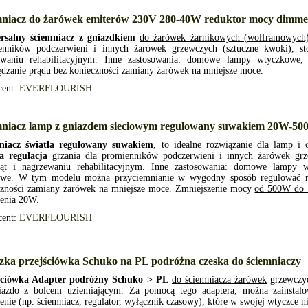
mniacz do żarówek emiterów 230V 280-40W reduktor mocy dimme
rsalny ściemniacz z gniazdkiem
do żarówek żarnikowych (wolframowych
enników podczerwieni i innych żarówek grzewczych (sztuczne kwoki), s
ewaniu rehabilitacyjnym. Inne zastosowania: domowe lampy wtyczkowe, 
dzanie prądu bez konieczności zamiany żarówek na mniejsze moce.
cent:
EVERFLOURISH
mniacz lamp z gniazdem sieciowym regulowany suwakiem 20W-5
niacz światła regulowany suwakiem
, to idealne rozwiązanie dla lamp i 
a regulacja
grzania dla promienników podczerwieni i innych żarówek gr
ząt i nagrzewaniu rehabilitacyjnym. Inne zastosowania: domowe lampy 
owe. W tym modelu można przyciemnianie w wygodny sposób regulować np
czności zamiany żarówek na mniejsze moce. Zmniejszenie mocy
od 500W do
zenia 20W.
cent:
EVERFLOURISH
zka przejściówka Schuko na PL podróżna czeska do ściemniaczy
ściówka Adapter podróżny Schuko > PL
do ściemniacza żarówek
grzewczyc
iazdo z bolcem uziemiającym. Za pomocą tego adaptera, można zainstal
enie (np. ściemniacz, regulator, wyłącznik czasowy), które w swojej wtyczce n