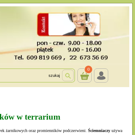
0
szukaj
ików w terrarium
ówek żarnikowych oraz promienników podczerwieni.
Ściemniaczy
używa