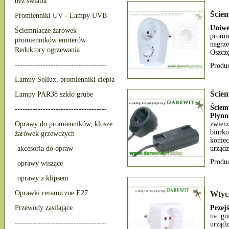
bez światła
Ście
Promienniki UV - Lampy UVB
Uniwe
Ściemniacze żarówek
promi
promienników emiterów
nagrz
Reduktory ogrzewania
Oszczę
------------------------------------
Produ
Lampy Sollux, promienniki ciepła
Ście
Lampy PAR38 szkło grube
Ściem
------------------------------------
Płynn
Oprawy do promienników, klosze
zwier
biurk
żarówek grzewczych
konie
akcesoria do opraw
urząd
Produ
oprawy wiszące
oprawy z klipsem
Oprawki ceramiczne E27
Wtyc
Przewody zasilające
Przej
na gn
------------------------------------
urządz