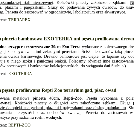
ogatunkowej stali nierdzewnej
. Końcówki pincety zakończone ząbkami.
Ni
i, płazami i pajęczakami
. Służy do podawania żywych owadów, do usuwa
ąt. Penseta do zastosowań w ogrodnictwie, labolatorium oraz akwarystyce.
cent:
TERRAREX
m pinceta bambusowa EXO TERRA uni pęseta profilowana drewn
alne szczypce terrarystyczne 30cm Exo Terra
wykonane z polerowanego dre
ję, jak to bywa z tanimi żelaznymi pensetami. Ściskanie owadów taką pinc
cenia owada karmowego. Drewno bambusowe jest ciepłe, to łapanie czy dot
je u niego szoku i panicznej reakcji. Polecamy również inne zastosowania 
ów pocztowych i banknotów kolekcjonerskich, do wciągania dań Sushi :-)
cent:
EXO TERRA
 pęseta profilowana Repti-Zoo terrarium gad, płaz, owad
lowana metalowa
pinceta 40cm, Repti-Zoo
. Pęseta wykonana z pole
zewnej
. Końcówki pincety o długości 4cm zakończone ząbkami. Długa pe
zie do opieki nad gadami, płazami i pajęczakami oraz obsługi paludarium
. Sł
uwania nieczystości oraz odchodów zwierząt. Penseta do zastosowań w 
styce przy sadzeniu roślin wodnych.
cent:
REPTI-ZOO