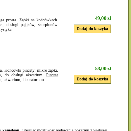
49,00 zł
uga prosta. Ząbki na końcówkach.
i, obsługi pająków, skorpionów.
rystyka.
58,00 zł
ta. Końcówki pincety: mikro ząbki.
ów, do obsługi akwarium.
Pinceta
um, akwarium, laboratorium.
y
kameleon
. Oferując możliwość podawania pokarmu z większej