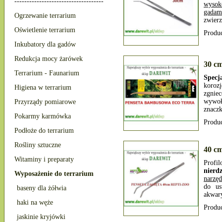
------------------------------------
wysok
gadam
Ogrzewanie terrarium
zwierz
Oświetlenie terrarium
Produ
Inkubatory dla gadów
Redukcja mocy żarówek
30 c
Terrarium - Faunarium
Specj
koroz
Higiena w terrarium
zgnie
wywołu
Przyrządy pomiarowe
znaczk
Pokarmy karmówka
Produ
Podłoże do terrarium
Rośliny sztuczne
40 cm
Witaminy i preparaty
Profi
nierd
Wyposażenie do terrarium
narzęd
do us
baseny dla żółwia
akwary
haki na węże
Produ
jaskinie kryjówki