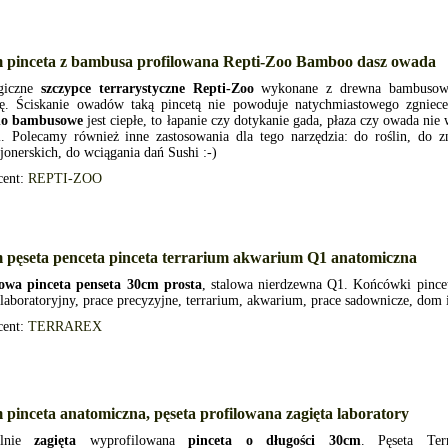
m pinceta z bambusa profilowana Repti-Zoo Bamboo dasz owada
giczne
szczypce terrarystyczne Repti-Zoo
wykonane z drewna bambuso
ję. Ściskanie owadów taką pincetą nie powoduje natychmiastowego zgnie
no bambusowe
jest ciepłe, to łapanie czy dotykanie gada, płaza czy owada nie
ji. Polecamy również inne zastosowania dla tego narzędzia: do roślin, do
jonerskich, do wciągania dań Sushi :-)
cent:
REPTI-ZOO
 pęseta penceta pinceta terrarium akwarium Q1 anatomiczna
owa pinceta penseta 30cm prosta
, stalowa nierdzewna Q1. Końcówki pince
 laboratoryjny, prace precyzyjne, terrarium, akwarium, prace sadownicze, dom 
cent:
TERRAREX
 pinceta anatomiczna, pęseta profilowana zagięta laboratory
alnie
zagięta
wyprofilowana
pinceta o długości 30cm
. Pęseta Ter