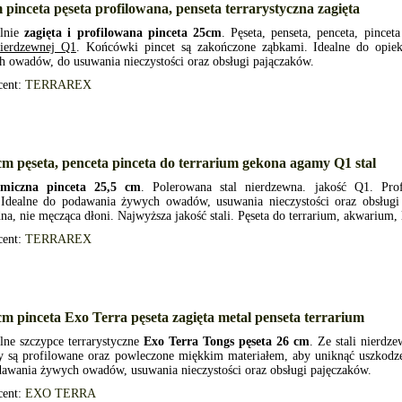
 pinceta pęseta profilowana, penseta terrarystyczna zagięta
alnie
zagięta i profilowana pinceta 25cm
. Pęseta, penseta, penceta, pincet
nierdzewnej Q1
. Końcówki pincet są zakończone ząbkami. Idealne do opie
 owadów, do usuwania nieczystości oraz obsługi pajączaków.
cent:
TERRAREX
cm pęseta, penceta pinceta do terrarium gekona agamy Q1 stal
miczna pinceta 25,5 cm
. Polerowana stal nierdzewna. jakość Q1. Pro
y.Idealne do podawania żywych owadów, usuwania nieczystości oraz obsługi
a, nie męcząca dłoni. Najwyższa jakość stali. Pęseta do terrarium, akwarium, 
cent:
TERRAREX
cm pinceta Exo Terra pęseta zagięta metal penseta terrarium
lne szczypce terrarystyczne
Exo Terra Tongs pęseta 26 cm
. Ze stali nierdz
ty są profilowane oraz powleczone miękkim materiałem, aby uniknąć uszkod
awania żywych owadów, usuwania nieczystości oraz obsługi pajęczaków.
cent:
EXO TERRA