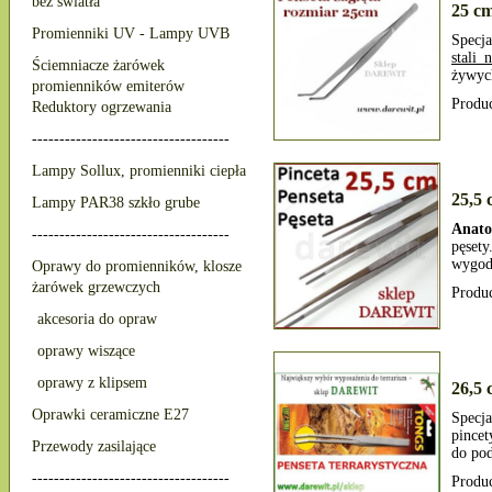
bez światła
25 cm
Promienniki UV - Lampy UVB
Specj
stali 
Ściemniacze żarówek
żywych
promienników emiterów
Produ
Reduktory ogrzewania
------------------------------------
Lampy Sollux, promienniki ciepła
25,5 
Lampy PAR38 szkło grube
Anato
------------------------------------
pęset
wygodn
Oprawy do promienników, klosze
żarówek grzewczych
Produ
akcesoria do opraw
oprawy wiszące
oprawy z klipsem
26,5 
Oprawki ceramiczne E27
Specja
pince
Przewody zasilające
do pod
------------------------------------
Produ