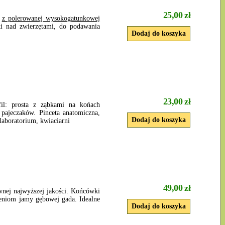
25,00 zł
a
z polerowanej wysokogatunkowej
ki nad zwierzętami, do podawania
23,00 zł
fil: prosta z ząbkami na końach
 pajeczaków. Pinceta anatomiczna,
laboratorium, kwiaciarni
49,00 zł
ewnej najwyższej jakości. Końcówki
zeniom jamy gębowej gada. Idealne