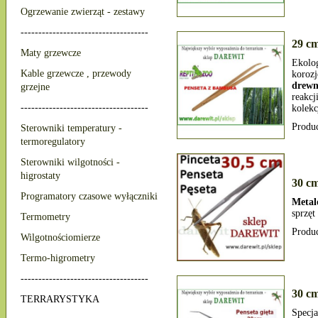
Ogrzewanie zwierząt - zestawy
------------------------------------
29 c
Maty grzewcze
Ekolo
Kable grzewcze , przewody
koroz
drew
grzejne
reakc
------------------------------------
kolekc
Produ
Sterowniki temperatury -
termoregulatory
Sterowniki wilgotności -
higrostaty
30 cm
Programatory czasowe wyłączniki
Metal
sprzęt
Termometry
Produ
Wilgotnościomierze
Termo-higrometry
------------------------------------
30 cm
TERRARYSTYKA
Specj