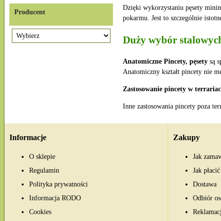
Dzięki wykorzystaniu pęsety mini
Producent
pokarmu. Jest to szczególnie istot
Duży wybór stalowych
Anatomiczne Pincety, pęsety
są s
Anatomiczny kształt pincety nie m
Zastosowanie pincety w terraria
Inne zastosowania pincety poza ter
Informacje
Zakupy
O sklepie
Jak zama
Regulamin
Jak płacić
Polityka prywatności
Dostawa
Informacja RODO
Odbiór os
Cookies
Reklamac