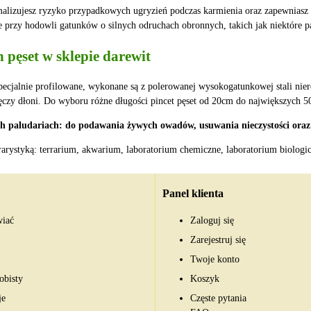
malizujesz ryzyko przypadkowych ugryzień podczas karmienia oraz zapewniasz
ne przy hodowli gatunków o silnych odruchach obronnych, takich jak niektóre p
 pęset w sklepie darewit
pecjalnie profilowane, wykonane są z polerowanej wysokogatunkowej stali ni
ęczy dłoni. Do wyboru różne długości pincet pęset od 20cm do największych 
ch paludariach: do podawania żywych owadów, usuwania nieczystości oraz
rarystyką: terrarium, akwarium, laboratorium chemiczne, laboratorium biologi
Panel klienta
wiać
Zaloguj się
Zarejestruj się
Twoje konto
obisty
Koszyk
je
Częste pytania