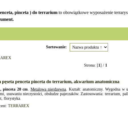
penceta, pinceta ) do terrarium
to obowiązkowe wyposażenie terraryst
rument.
Sortowanie:
RAREX
Strona: [
1
] /
1
 pęseta penceta pinceta do terrarium, akwarium anatomiczna
a, pinceta 20 cm
.
Metalowa nierdzewna
. Kształt: anatomiczny. Wygodna w 
i, usuwaniu nieczystości, obsłudze pajeczaków. Zastosowania: terrarium, pa
t, florystyka.
cent:
TERRAREX