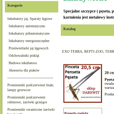
Kategorie
Specjalne szczypce ( pęseta, 
karmienia jest metalowy inst
Inkubatory jaj, Aparaty lęgowe
Inkubatory automatyczne
Katalog
Inkubatory półautomatyczne
Inkubatory energooszczędne
Prześwietlarki jaj lęgowych
EXO TERRA
,
REPTI-ZOO
,
TER
Odchowalniki piskląt
Budowa inkubatora
Aksesoria dla ptaków
20 cm
------------------------------------
Pęset
owadam
Promienniki podczerwieni białe,
warsza
lampy grzewcze
Produ
Promienniki podczerwieni
rubinowe, żarówki grzejące
Promienniki ceramiczne żarówki