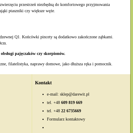
 zwierzęciu przestrzeń niezbędną do komfortowego przyjmowania
ająki ptaszniki czy większe węże.
erdzewnej Q1. Końcówki pincety są dodatkowo zakończone ząbkami.
50cm.
 obsługi pajęczaków czy skorpionów.
czne, filatelistyka, naprawy domowe, jako dłuższa ręka i pomocnik.
Kontakt
e-mail:
sklep@darewit.pl
tel.
+48
609 819 669
tel.
+48
22 6735669
Formularz kontaktowy