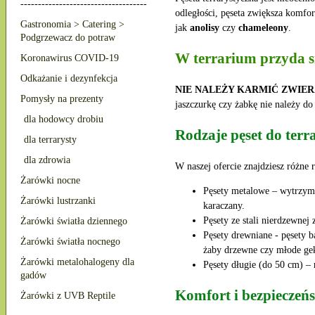
------------------------------------
odległości, pęseta zwiększa komfor
Gastronomia > Catering >
jak
anolisy
czy
chameleony
.
Podgrzewacz do potraw
W terrarium przyda si
Koronawirus COVID-19
Odkażanie i dezynfekcja
NIE NALEŻY KARMIĆ ZWIE
Pomysły na prezenty
jaszczurkę czy żabkę nie należy do
dla hodowcy drobiu
Rodzaje pęset do ter
dla terrarysty
dla zdrowia
W naszej ofercie znajdziesz różne
Żarówki nocne
Pęsety metalowe – wytrzyma
Żarówki lustrzanki
karaczany.
Pęsety ze stali nierdzewne
Żarówki światła dziennego
Pęsety drewniane - pęsety 
Żarówki światła nocnego
żaby drzewne czy młode ge
Żarówki metalohalogeny dla
Pęsety długie (do 50 cm) – 
gadów
Komfort i bezpieczeń
Żarówki z UVB Reptile