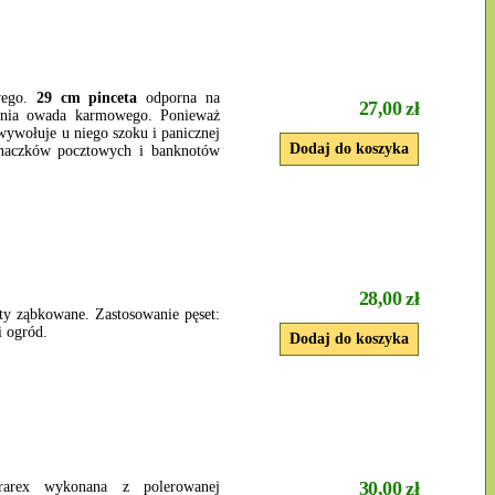
wego.
29 cm pinceta
odporna na
27,00 zł
cenia owada karmowego. Ponieważ
 wywołuje u niego szoku i panicznej
 znaczków pocztowych i banknotów
28,00 zł
ty ząbkowane. Zastosowanie pęset:
i ogród.
30,00 zł
rarex wykonana z polerowanej