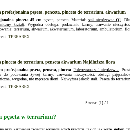
 profesjonalna pęseta, penceta, pinceta do terrarium, akwarium
sjonalna pinceta 45 cm
pęseta, penseta. Materiał:
stal nierdzewna Q1
. Dł
miczny kształt
. Wygodna obsługa: podawanie karmy, usuwanie nieczystośc
owanie: terrarium, akwarium, akwaterrarium, laboratorium, ambulatorium, flo
cent:
TERRAREX
 pinceta do terrarium, penseta akwarium Najdłuższa flora
m profesjonalna pęseta, penseta, pinceta
.
Polerowana stal nierdzewna
. Pros
ne do podawania żywej karmy, usuwania nieczystości, obsługi pajęczak
miczna
, wygodna, nie męcząca dłoni. Najwyższa jakość stali. Pęseta do terrari
cent:
TERRAREX
Strona: [
1
] /
1
a pęseta w terrarium?
iona przy karmieniu zwierząt wymagających precyzji, takich jak
węże
,
gekon
cz