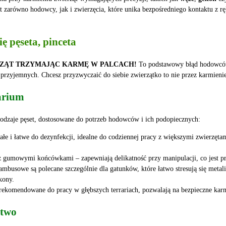
t zarówno hodowcy, jak i zwierzęcia, które unika bezpośredniego kontaktu z rę
ę pęseta, pinceta
RZĄT TRZYMAJĄC KARMĘ W PALCACH!
To podstawowy błąd hodowców.
 przyjemnych. Chcesz przyzwyczaić do siebie zwierzątko to nie przez karmieni
rarium
 rodzaje pęset, dostosowane do potrzeb hodowców i ich podopiecznych:
łe i łatwe do dezynfekcji, idealne do codziennej pracy z większymi zwierzęt
j z gumowymi końcówkami – zapewniają delikatność przy manipulacji, co jest p
bambusowe są polecane szczególnie dla gatunków, które łatwo stresują się me
kony.
rekomendowane do pracy w głębszych terrariach, pozwalają na bezpieczne karmi
stwo