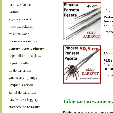
kable zasilające
45 cm
karmiki
Profe
kryjówki czaszki
Anato
Zastos
miski na pokarm
Produ
miski na wodę
oprawki ceramiczne
pensety, pęsety, pincety
50 cm
pojemniki dla pająków
50,5 c
pojniki poidła
Ideal
anato
tła do terrarium
Produ
wodospady i pompy
wyspy dla żółwia
zamki do terrarium
nawilżacze i foggery
Jakie zastosowanie m
zraszacze do terrarium
Pęseta terrarystyczna jest nieocen