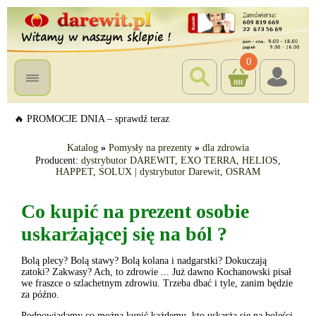
0
🔥 PROMOCJE DNIA – sprawdź teraz
Katalog
»
Pomysły na prezenty
»
dla zdrowia
Producent:
dystrybutor DAREWIT
,
EXO TERRA
,
HELIOS
,
HAPPET
,
SOLUX | dystrybutor Darewit
,
OSRAM
Co kupić na prezent osobie
uskarżającej się na ból ?
Bolą plecy? Bolą stawy? Bolą kolana i nadgarstki? Dokuczają
zatoki? Zakwasy? Ach, to zdrowie ... Już dawno Kochanowski pisał
we fraszce o szlachetnym zdrowiu. Trzeba dbać i tyle, zanim będzie
za późno.
Podpowiadamy co można kupić każdemu, kto uskarża się na boleści