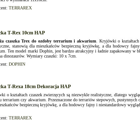
cent:
TERRAREX
zka T-Rex 10cm HAP
ża czaszka Trex do ozdoby terrarium i akwarium
. Kryjówki o kształtach
tyczne, stanowią dla mieszkańców bezpieczną kryjówkę, a dla hodowcy fajn
ium. Ten model marki Dophin, jest bardzo atrakcyjny i ładnie zapakowany w blis
na dinozaurów. Wymiary czaszki: 10 x 7cm.
cent:
DOPHIN
zka T-Rexa 18cm Dekoracja HAP
ki o kształtach czaszek zwierzęcych są niezwykle realistyczne, dlatego wyglą
u terrarium czy akwarium. Przeznaczone do terrariów stepowych, pustynnych o
eszkańców bezpieczną kryjówkę, a dla hodowcy fajny i niestandardowy wygląd
cent:
TERRAREX