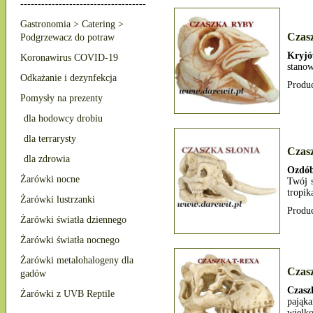
------------------------------------
Gastronomia > Catering >
Czas
Podgrzewacz do potraw
Kryjó
Koronawirus COVID-19
stano
Odkażanie i dezynfekcja
Produ
Pomysły na prezenty
dla hodowcy drobiu
dla terrarysty
Czas
dla zdrowia
Ozdób
Żarówki nocne
Twój s
tropik
Żarówki lustrzanki
Produ
Żarówki światła dziennego
Żarówki światła nocnego
Żarówki metalohalogeny dla
Czasz
gadów
Czasz
Żarówki z UVB Reptile
pająka
wielk