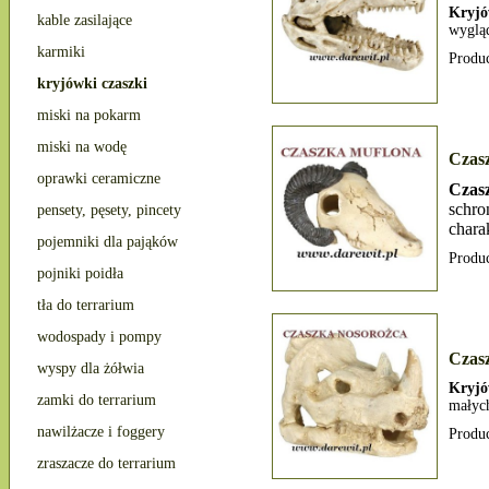
Kryjó
kable zasilające
wygląd
karmiki
Produ
kryjówki czaszki
miski na pokarm
miski na wodę
Czas
oprawki ceramiczne
Czas
schr
pensety, pęsety, pincety
chara
pojemniki dla pająków
Produ
pojniki poidła
tła do terrarium
wodospady i pompy
Czas
wyspy dla żółwia
Kryjó
zamki do terrarium
małyc
nawilżacze i foggery
Produ
zraszacze do terrarium