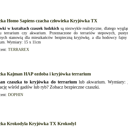
zka Homo Sapiens czacha człowieka Kryjówka TX
wki w kształtach czaszek ludzkich
są niezwykle realistyczne, dlatego wyglą
ju terrarium czy akwarium. Przeznaczone do terrariów stepowych, pustyn
lnych stanowią dla mieszkańców bezpieczną kryjówkę, a dla hodowcy fajny
rium. Wymiary: 15 x 11cm
cent:
TERRAREX
zka Kajman HAP ozdoba i kryjówka terrarium
an czaszka to kryjówka do terrarium
lub akwarium. Wymiary:
ację wśród gadów lub ryb? Zobacz bezpieczne czaszki.
cent:
DOPHIN
zka Krokodyla Kryjówka TX Krokodyl