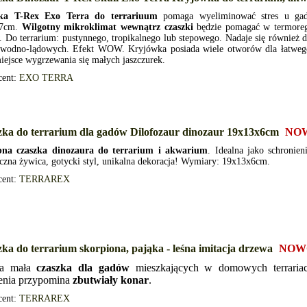
ka T-Rex Exo Terra do terrariuum
pomaga wyeliminować stres u ga
x7cm.
Wilgotny mikroklimat wewnątrz czaszki
będzie pomagać w termoregu
 Do terrarium: pustynnego, tropikalnego lub stepowego. Nadaje się również 
 wodno-lądowych. Efekt WOW. Kryjówka posiada wiele otworów dla łatwego
iejsce wygrzewania się małych jaszczurek.
cent:
EXO TERRA
ka do terrarium dla gadów Dilofozaur dinozaur 19x13x6cm
NO
na czaszka dinozaura do terrarium i akwarium
. Idealna jako schronien
czna żywica, gotycki styl, unikalna dekoracja! Wymiary: 19x13x6cm.
cent:
TERRAREX
ka do terrarium skorpiona, pająka - leśna imitacja drzewa
NOW
na mała
czaszka dla gadów
mieszkających w domowych terrari
enia przypomina
zbutwiały konar
.
cent:
TERRAREX