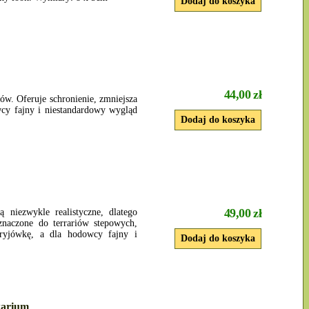
44,00 zł
ów. Oferuje schronienie, zmniejsza
wcy fajny i niestandardowy wygląd
49,00 zł
ą niezwykle realistyczne, dlatego
znaczone do terrariów stepowych,
kryjówkę, a dla hodowcy fajny i
warium