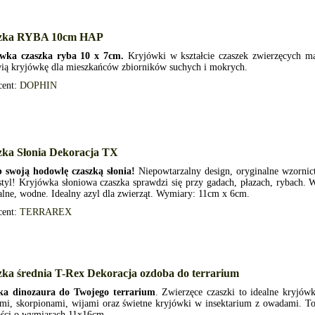
zka RYBA 10cm HAP
wka czaszka ryba 10 x 7cm.
Kryjówki w kształcie czaszek zwierzęcych ma
wią kryjówkę dla mieszkańców zbiorników suchych i mokrych.
cent:
DOPHIN
zka Słonia Dekoracja TX
 swoją hodowlę czaszką słonia!
Niepowtarzalny design, oryginalne wzornic
tyl! Kryjówka słoniowa czaszka sprawdzi się przy gadach, płazach, rybach. 
alne, wodne. Idealny azyl dla zwierząt. Wymiary: 11cm x 6cm.
cent:
TERRAREX
ka średnia T-Rex Dekoracja ozdoba do terrarium
ka dinozaura do Twojego terrarium
. Zwierzęce czaszki to idealne kryjów
mi, skorpionami, wijami oraz świetne kryjówki w insektarium z owadami. To
ości o wymiarach 11x16cm.