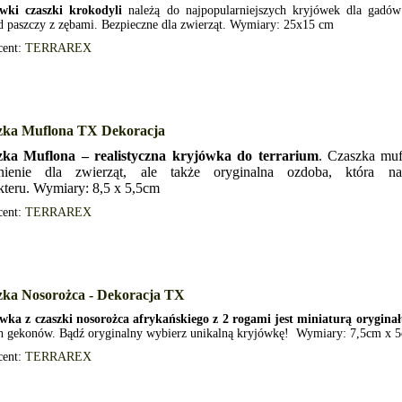
wki czaszki krokodyli
należą do najpopularniejszych kryjówek dla gadów
 paszczy z zębami. Bezpieczne dla zwierząt. Wymiary: 25x15 cm
cent:
TERRAREX
zka Muflona TX Dekoracja
zka Muflona – realistyczna kryjówka do terrarium
. Czaszka muf
onienie dla zwierząt, ale także oryginalna ozdoba, która na
kteru. Wymiary: 8,5 x 5,5cm
cent:
TERRAREX
zka Nosorożca - Dekoracja TX
wka z czaszki nosorożca afrykańskiego z 2 rogami jest miniaturą orygina
h gekonów. Bądź oryginalny wybierz unikalną kryjówkę! Wymiary: 7,5cm x 
cent:
TERRAREX