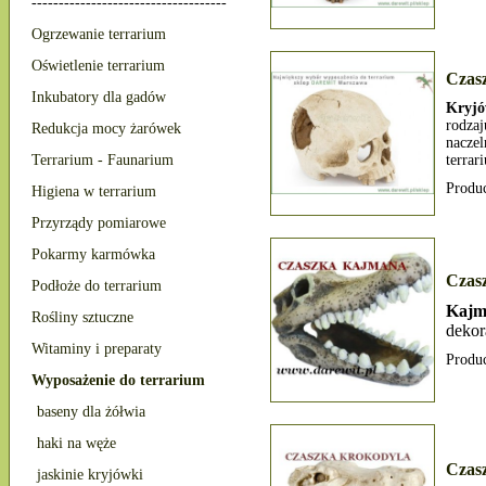
------------------------------------
Ogrzewanie terrarium
Oświetlenie terrarium
Czas
Inkubatory dla gadów
Kryjó
rodza
Redukcja mocy żarówek
nacze
Terrarium - Faunarium
terra
Produ
Higiena w terrarium
Przyrządy pomiarowe
Pokarmy karmówka
Czas
Podłoże do terrarium
Kajm
Rośliny sztuczne
dekor
Witaminy i preparaty
Produ
Wyposażenie do terrarium
baseny dla żółwia
haki na węże
Czas
jaskinie kryjówki