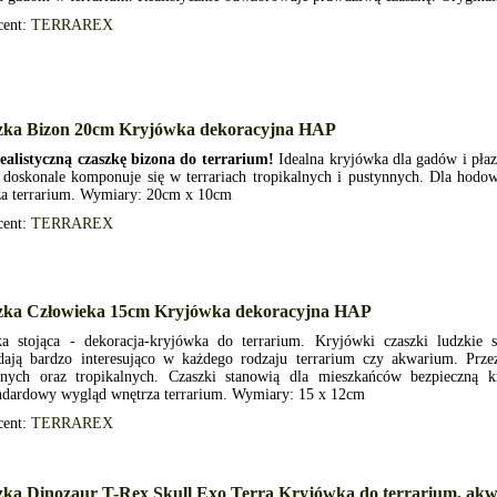
cent:
TERRAREX
zka Bizon 20cm Kryjówka dekoracyjna HAP
ealistyczną czaszkę bizona do terrarium!
Idealna kryjówka dla gadów i płaz
i doskonale komponuje się w terrariach tropikalnych i pustynnych. Dla hodo
za terrarium. Wymiary: 20cm x 10cm
cent:
TERRAREX
zka Człowieka 15cm Kryjówka dekoracyjna HAP
ka stojąca - dekoracja-kryjówka do terrarium. Kryjówki czaszki ludzkie s
dają bardzo interesująco w każdego rodzaju terrarium czy akwarium. Prze
nnych oraz tropikalnych. Czaszki stanowią dla mieszkańców bezpieczną 
andardowy wygląd wnętrza terrarium. Wymiary: 15 x 12cm
cent:
TERRAREX
zka Dinozaur T-Rex Skull Exo Terra Kryjówka do terrarium, ak