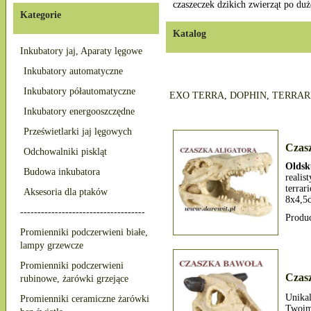
czaszeczek dzikich zwierząt po duż
Kategorie
Katalog
Inkubatory jaj, Aparaty lęgowe
Inkubatory automatyczne
Inkubatory półautomatyczne
EXO TERRA
,
DOPHIN
,
TERRAR
Inkubatory energooszczędne
Prześwietlarki jaj lęgowych
Czasz
Odchowalniki piskląt
Oldsk
Budowa inkubatora
reali
terrar
Aksesoria dla ptaków
8x4,5
------------------------------------
Produ
Promienniki podczerwieni białe,
lampy grzewcze
Promienniki podczerwieni
Czas
rubinowe, żarówki grzejące
Unika
Promienniki ceramiczne żarówki
Twoim