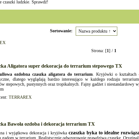
e czaszki ludzkie. Sprawdź!
Sortowanie:
EX
Strona: [
1
] /
1
ka Aligatora super dekoracja do terrarium stepowego TX
ullowa o
zdobna
czaszka aligatora do terrarium
. Kryjówki o kształtach
styczne, dlatego wyglądają bardzo interesująco w każdego rodzaju terrari
iów stepowych, pustynnych oraz tropikalnych. Fajny gadżet i niestandardowy 
cm
cent:
TERRAREX
zka Bawoła ozdoba i dekoracja terrarium TX
czaszka byka to idealne rozwiąz
lna i wyjątkowa dekoracja i kryjówka
 gadom w terrarium. Realistycznie odwzorowuje prawdziwą czaszkę. Orygina