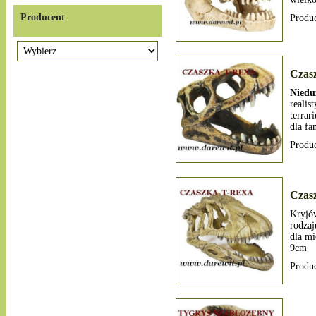
Producent
Produ
Czas
Niedu
realis
terrar
dla fa
Produ
Czas
Kryjów
rodzaj
dla mi
9cm
Produ