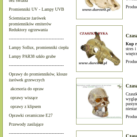
bez światła
Produ
Promienniki UV - Lampy UVB
Ściemniacze żarówek
promienników emiterów
Reduktory ogrzewania
Czas
------------------------------------
Kup r
Lampy Sollux, promienniki ciepła
stres 
wnętr
Lampy PAR38 szkło grube
Produ
------------------------------------
Oprawy do promienników, klosze
żarówek grzewczych
Czas
akcesoria do opraw
Czasz
oprawy wiszące
wyglą
pusty
oprawy z klipsem
niest
Oprawki ceramiczne E27
Produ
Przewody zasilające
------------------------------------
Czas