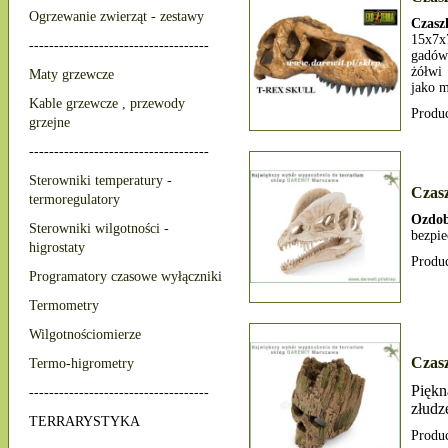
Ogrzewanie zwierząt - zestawy
Czasz
15x7
------------------------------------
gadów.
żółwi
Maty grzewcze
jako m
Kable grzewcze , przewody
Produ
grzejne
------------------------------------
Sterowniki temperatury -
Czasz
termoregulatory
Ozdob
Sterowniki wilgotności -
bezpie
higrostaty
Produ
Programatory czasowe wyłączniki
Termometry
Wilgotnościomierze
Czasz
Termo-higrometry
Pięk
------------------------------------
złudz
TERRARYSTYKA
Produ