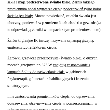
szkła i mają
podczerwone światło białe.
Żarnik takiego
promiennika nadal wytwarza ciepłą podczerwień tylko kolor
światła jest biały
. Można powiedzieć, że efekt światła jest
uboczny, ponieważ
w promiennikach chodzi o grzanie
(za
to odpowiadają żarniki w lampach z tym promieniowaniem).
Żarówki grzejne IR inaczej nazywane są lampą grzejną,
emiterem lub reflektorem ciepła.
Żarówki grzewcze przezroczyste (światło białe), o dużych
mocach grzejnych np 375 W
znajdują zastosowanie z
lampach Sollux do naświetlania ciała
w gabinetach
fizykoterapii, gabinetach rehabilitacyjnych i leczeniu
sanatoryjnym.
Inne zastosowania promienników ciepła: do ogrzewania,
dogrzewania, utrzymywania ciepła w pomieszczeniach, w