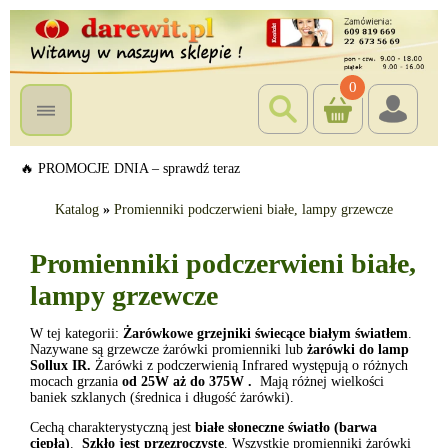
0
🔥 PROMOCJE DNIA – sprawdź teraz
Katalog
»
Promienniki podczerwieni białe, lampy grzewcze
Promienniki podczerwieni białe,
lampy grzewcze
W tej kategorii:
Żarówkowe grzejniki świecące białym światłem
.
Nazywane są grzewcze żarówki promienniki lub
żarówki do lamp
Sollux IR.
Żarówki z podczerwienią Infrared występują o różnych
mocach grzania
od 25W aż do 375W .
Mają różnej wielkości
baniek szklanych (średnica i długość żarówki).
Cechą charakterystyczną jest
białe słoneczne światło (barwa
ciepła)
.
Szkło jest przezroczyste
. Wszystkie promienniki żarówki