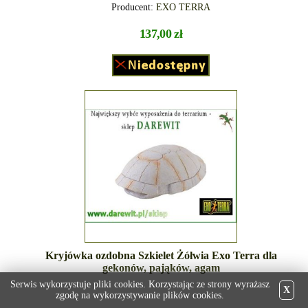
Producent:
EXO TERRA
137,00 zł
Kryjówka ozdobna Szkielet Żółwia Exo Terra dla
gekonów, pająków, agam
Serwis wykorzystuje pliki cookies. Korzystając ze strony wyrażasz
X
zgodę na wykorzystywanie plików cookies.