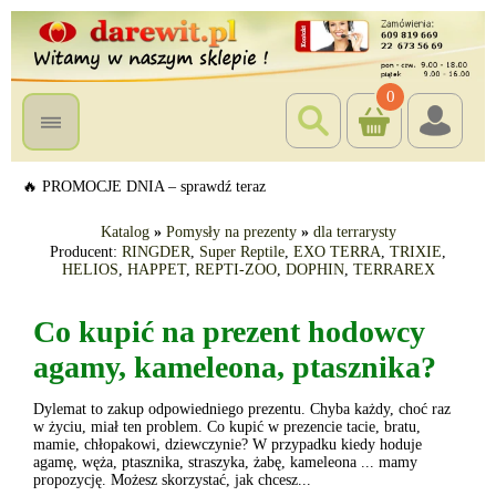
0
🔥 PROMOCJE DNIA – sprawdź teraz
Katalog
»
Pomysły na prezenty
»
dla terrarysty
Producent:
RINGDER
,
Super Reptile
,
EXO TERRA
,
TRIXIE
,
HELIOS
,
HAPPET
,
REPTI-ZOO
,
DOPHIN
,
TERRAREX
Co kupić na prezent hodowcy
agamy, kameleona, ptasznika?
Dylemat to zakup odpowiedniego prezentu. Chyba każdy, choć raz
w życiu, miał ten problem. Co kupić w prezencie tacie, bratu,
mamie, chłopakowi, dziewczynie? W przypadku kiedy hoduje
agamę, węża, ptasznika, straszyka, żabę, kameleona ... mamy
propozycję. Możesz skorzystać, jak chcesz...