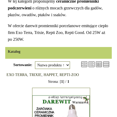
W tej kategorii proponujemy
ceramiczne promienniki
podczerwieni
o różnych mocach grzewczych dla gadów,
płazów, owadów, ptaków i ssaków.
W ofercie darewit promienniki porcelanowe emitujące ciepło
firm Exo Terra, Trixie, Repti Zoo, Repti Good. Od 25W aż
po 250W.
Katalog
Sortowanie:
EXO TERRA
,
TRIXIE
,
HAPPET
,
REPTI-ZOO
Strona: [
1
] /
1