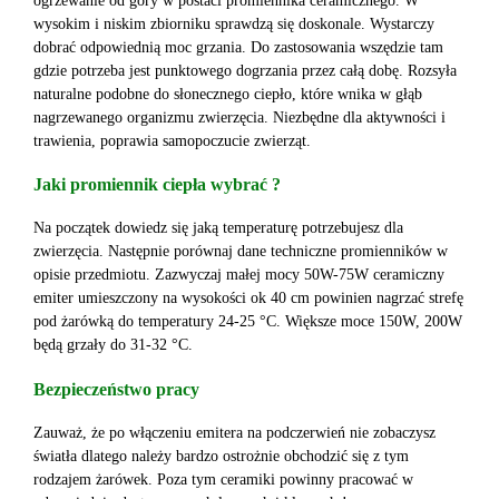
ogrzewanie od góry w postaci promiennika ceramicznego. W
wysokim i niskim zbiorniku sprawdzą się doskonale. Wystarczy
dobrać odpowiednią moc grzania.
Do zastosowania wszędzie tam
gdzie potrzeba jest punktowego dogrzania przez całą dobę. Rozsyła
naturalne podobne do słonecznego ciepło, które wnika w głąb
nagrzewanego organizmu zwierzęcia.
Niezbędne dla aktywności i
trawienia, poprawia samopoczucie zwierząt.
Jaki promiennik ciepła wybrać ?
Na początek dowiedz się jaką temperaturę potrzebujesz dla
zwierzęcia. Następnie porównaj dane techniczne promienników w
opisie przedmiotu. Zazwyczaj małej mocy 50W-75W ceramiczny
emiter umieszczony na wysokości ok 40 cm powinien nagrzać strefę
pod żarówką do temperatury 24-25 °C. Większe moce 150W, 200W
będą grzały do 31-32 °C.
Bezpieczeństwo pracy
Zauważ, że po włączeniu emitera na podczerwień nie zobaczysz
światła dlatego należy bardzo ostrożnie obchodzić się z tym
rodzajem żarówek. Poza tym ceramiki powinny pracować w