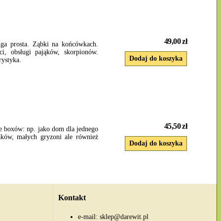
49,00 zł
uga prosta. Ząbki na końcówkach.
i, obsługi pająków, skorpionów.
rystyka.
45,50 zł
 boxów: np. jako dom dla jednego
zaków, małych gryzoni ale również
Kontakt
e-mail:
sklep@darewit.pl