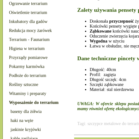
Ogrzewanie terrarium
Zalety używania pensety 
Oświetlenie terrarium
Doskonała
przyczepność
ży
Inkubatory dla gadów
Końcówki pensety wygięte
Redukcja mocy żarówek
Ząbkowane
końcówki naucze
Oduczenie zwierzęcia kojarz
Terrarium - Faunarium
Wygodna
w użyciu
Łatwa w obsłudze, nie męcz
Higiena w terrarium
Dane techniczne pincety 
Przyrządy pomiarowe
Pokarmy karmówka
Długość: 40cm
Profil: zagięta
Podłoże do terrarium
Długość szczęk: 4cm
Rośliny sztuczne
Szczęki ząbkowane
Materiał: stal nierdzewna
Witaminy i preparaty
Wyposażenie do terrarium
UWAGA: W ofercie sklepu posiada
mamy również ofertę ekologiczny
baseny dla żółwia
haki na węże
Tagi: szczypce metalowe do terrar
jaskinie kryjówki
kable zasilające