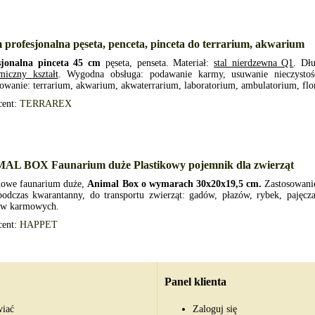
 profesjonalna pęseta, penceta, pinceta do terrarium, akwarium
sjonalna pinceta 45 cm
pęseta, penseta. Materiał:
stal nierdzewna Q1
. Dł
miczny kształt
. Wygodna obsługa: podawanie karmy, usuwanie nieczystośc
owanie: terrarium, akwarium, akwaterrarium, laboratorium, ambulatorium, flo
cent:
TERRAREX
AL BOX Faunarium duże Plastikowy pojemnik dla zwierząt
ikowe faunarium duże,
Animal Box o wymarach 30x20x19,5 cm.
Zastosowanie
podczas kwarantanny, do transportu zwierząt: gadów, płazów, rybek, pajęc
w karmowych.
cent:
HAPPET
Panel klienta
wiać
Zaloguj się