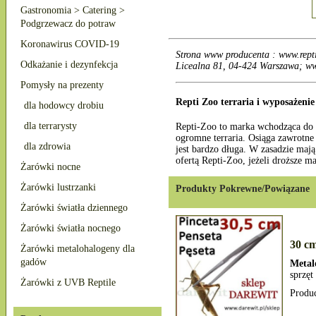
Gastronomia > Catering >
Podgrzewacz do potraw
Koronawirus COVID-19
Strona www producenta : www.rept
Odkażanie i dezynfekcja
Licealna 81, 04-424 Warszawa; ww
Pomysły na prezenty
Repti Zoo terraria i wyposażenie
dla hodowcy drobiu
dla terrarysty
Repti-Zoo to marka wchodząca do P
ogromne terraria. Osiąga zawrotne 
dla zdrowia
jest bardzo długa. W zasadzie maj
ofertą Repti-Zoo, jeżeli droższe m
Żarówki nocne
Żarówki lustrzanki
Produkty Pokrewne/Powiązane
Żarówki światła dziennego
Żarówki światła nocnego
30 cm
Żarówki metalohalogeny dla
gadów
Metal
sprzęt
Żarówki z UVB Reptile
Produ