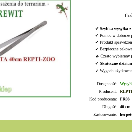
Iloś
✔ Szybka wysyłka z 
✔ Pomoc w doborze 
✔ Produkt sprawdzon
✔ Bezpieczne pakowa
🔥 Często wybierany 
✔
Skuteczne działan
✔ Wygoda użytkowan
Dostępność:
Wysyłk
Producent:
REPT
Kod producenta:
FR08
Długość:
40 cm
Zastosowanie:
herpet