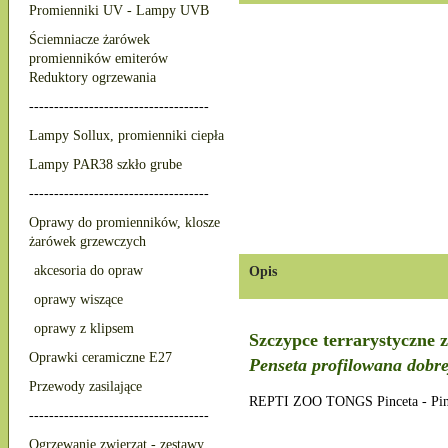
Promienniki UV - Lampy UVB
Ściemniacze żarówek
promienników emiterów
Reduktory ogrzewania
------------------------------------
Lampy Sollux, promienniki ciepła
Lampy PAR38 szkło grube
------------------------------------
Oprawy do promienników, klosze
żarówek grzewczych
akcesoria do opraw
Opis
oprawy wiszące
oprawy z klipsem
Szczypce terrarystyczne z
Oprawki ceramiczne E27
Penseta profilowana dob
Przewody zasilające
REPTI ZOO TONGS Pinceta - Pinseta
------------------------------------
Ogrzewanie zwierząt - zestawy