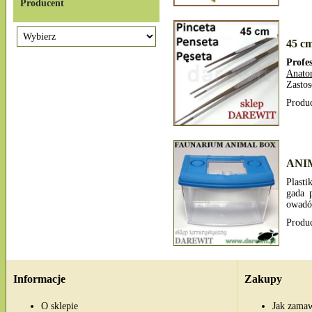
Producent
45 cm
Profe
Anato
Zastos
Produ
ANIM
Plast
gada 
owadó
Produ
Informacje
Zakupy
O sklepie
Jak zama