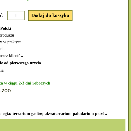
ć:
Polski
produktu
y w praktyce
nie
przez klientów
ie od pierwszego użycia
ia
a w ciągu 2-3 dni roboczych
I-ZOO
ologia: terrarium gadów, akwaterrarium paludarium płazów