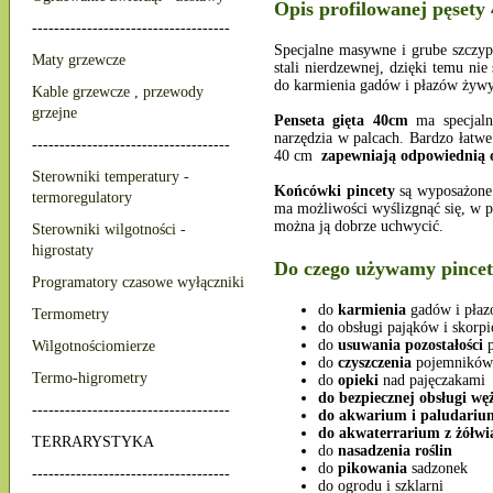
Opis profilowanej pęsety
------------------------------------
Specjalne masywne i grube szczy
Maty grzewcze
stali nierdzewnej, dzięki temu ni
do karmienia gadów i płazów żywy
Kable grzewcze , przewody
grzejne
Penseta gięta 40cm
ma specjaln
narzędzia w palcach. Bardzo łatwe
------------------------------------
40 cm
zapewniają odpowiednią o
Sterowniki temperatury -
Końcówki pincety
są wyposażon
termoregulatory
ma możliwości wyślizgnąć się, w pr
można ją dobrze uchwycić.
Sterowniki wilgotności -
higrostaty
Do czego używamy pincety
Programatory czasowe wyłączniki
do
karmienia
gadów i pła
Termometry
do obsługi pająków i skorp
do
usuwania
pozostałości
p
Wilgotnościomierze
do
czyszczenia
pojemników
Termo-higrometry
do
opieki
nad pajęczakami
do bezpiecznej obsługi wę
------------------------------------
do akwarium i paludariu
do akwaterrarium z żółw
TERRARYSTYKA
do
nasadzenia roślin
do
pikowania
sadzonek
------------------------------------
do ogrodu i szklarni