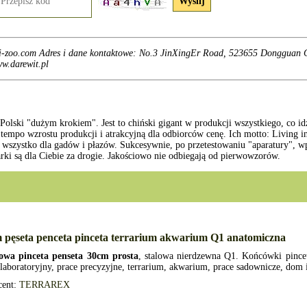
i-zoo.com Adres i dane kontaktowe: No.3 JinXingEr Road, 523655 Dongguan Ci
w.darewit.pl
olski "dużym krokiem". Jest to chiński gigant w produkcji wszystkiego, co i
tempo wzrostu produkcji i atrakcyjną dla odbiorców cenę. Ich motto: Living i
ą wszystko dla gadów i płazów. Sukcesywnie, po przetestowaniu "aparatury", w
arki są dla Ciebie za drogie. Jakościowo nie odbiegają od pierwowzorów.
 pęseta penceta pinceta terrarium akwarium Q1 anatomiczna
owa pinceta penseta 30cm prosta
, stalowa nierdzewna Q1. Końcówki pince
 laboratoryjny, prace precyzyjne, terrarium, akwarium, prace sadownicze, dom 
cent:
TERRAREX