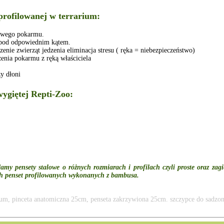
profilowanej w terrarium:
wego pokarmu.
 pod odpowiednim kątem.
nie zwierząt jedzenia eliminacja stresu ( ręka = niebezpieczeństwo)
enia pokarmu z ręką właściciela
y dłoni
wygiętej Repti-Zoo:
my pensety stalowe o różnych rozmiarach i profilach czyli proste oraz z
ch penset profilowanych wykonanych z bambusa.
ium, pinceta anatomiczna 25cm, penseta zakrzywiona 25cm. szczypce do sadzo