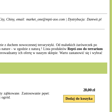
ty, Chiny, email: market_one@repti-zoo.com | Dystrybucja: Darewit.pl
dzie z duchem nowoczesnej terrarystyki. Od malutkich żaróweczek po
n nature - w zgodzie z naturą ! Lista produktów
Repti-zoo do terrarium
prowadzamy ich ofertę w naszym sklepie. Warto zastanowić się i wybrać
28,00 zł
ty ząbkowane. Zastosowanie pęset:
i ogród.