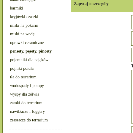
Zapytaj o szczegóły
karmiki
kryjówki czaszki
miski na pokarm
miski na wodę
oprawki ceramiczne
pensety, pęsety, pincety
pojemniki dla pająków
T
pojniki poidła
tła do terrarium
wodospady i pompy
wyspy dla żółwia
zamki do terrarium
nawilżacze i foggery
zraszacze do terrarium
------------------------------------