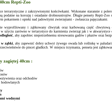
 40cm Repti-Zoo
pce terrarystyczne z zakrzywionymi końcówkami. Wykonane starannie z pole
e są podatne na korozję i osiadanie drobnoustrojów. Długie pensety Repti-Zo
m pokarmem i opieki nad jadowitymi zwierzętami - zwłaszcza pajęczakami.
ie wyprofilowany i ząbkowany chwytak oraz karbowaną część chwytową
 w użyciu zarówno w tertarystyce do karmienia zwierząt jak i w akwarystyce 
dległość
, aby zapobiec niepotrzebnemu stresowaniu gadów i płazów oraz bezp
e
w ząbki
, aby zapewnić dobry uchwyt żywego owada lub roślinkę w paludari
zeciwieństwie do pincet gładkich. W miejscu trzymania, penseta jest ząbkowan
 zagiętej 40cm :
zów
ionów
ożywienia oraz odchodów
 hodowlanych
ży
m
iami wodnymi