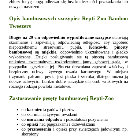
zbiory łodyg mogą odbywać się bez konieczności przesadzania lub
nowych nasadzeń.
Opis bambusowych szczypiec Repti Zoo Bamboo
Tweezers
Długie na 29 cm odpowiednio wyprofilowane szczypce
ułatwiają
skarmianie i zapewniają odpowiednią odległość, aby zapobiec
niepotrzebnemu stresowaniu pupila.
Końcówki pincety
bambusowej są miękkie
, odpowiednio ukształtowane i gładko
wykończone. Dzięki posługiwaniu się tą pincetą bambusową
unikniesz ewentualnym uszkodzeniom jamy gębowej gada
, w
przypadku ugryzienia jej. Pinceta drewniana zapewni właściwy i
bezpieczny uchwyt żywego owada karmowego. W miejscu
trzymania palcami, pęseta jest płaska i szeroka, dlatego można ją
dobrze uchwycić. Bardzo dobre narzędzie dla osób wrażliwych na
różnego rodzaju powłoki metalowe.
Zastosowanie pęsęty bambusowej Repti-Zoo
do
karmienia
gadów i płazów
do skarmiania żywymi owadami
do
usuwania odpadów
i pozostałości pożywienia
do
opieki
nad pajęczakami i drzewołazami
do
przenoszenia
i opieki przy zwierzętach jadowitymi np.
skorpiony