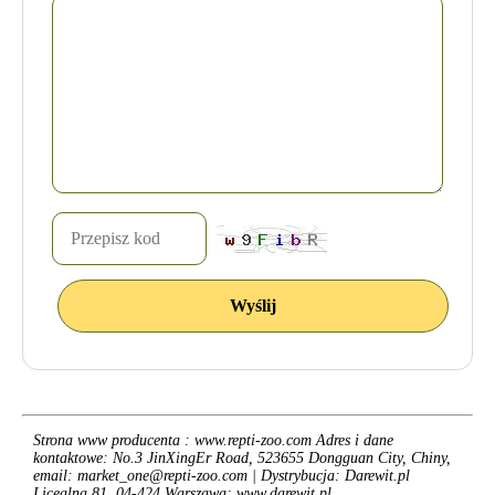
Strona www producenta : www.repti-zoo.com Adres i dane
kontaktowe: No.3 JinXingEr Road, 523655 Dongguan City, Chiny,
email: market_one@repti-zoo.com | Dystrybucja: Darewit.pl
Licealna 81, 04-424 Warszawa; www.darewit.pl