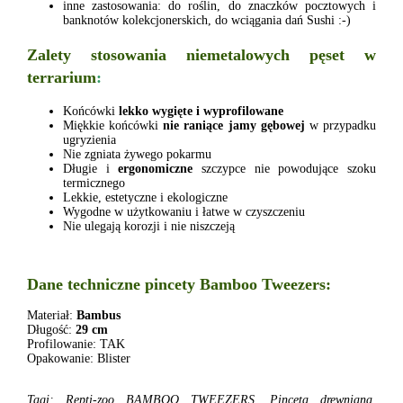
inne zastosowania: do roślin, do znaczków pocztowych i
banknotów kolekcjonerskich, do wciągania dań Sushi :-)
Zalety stosowania niemetalowych pęset w
terrarium
:
Końcówki
lekko wygięte i wyprofilowane
Miękkie końcówki
nie raniące jamy gębowej
w przypadku
ugryzienia
Nie zgniata żywego pokarmu
Długie i
ergonomiczne
szczypce nie powodujące szoku
termicznego
Lekkie, estetyczne i ekologiczne
Wygodne w użytkowaniu i łatwe w czyszczeniu
Nie ulegają korozji i nie niszczeją
Dane techniczne pincety Bamboo Tweezers:
Materiał:
Bambus
Długość:
29 cm
Profilowanie: TAK
Opakowanie: Blister
Tagi: Repti-zoo BAMBOO TWEEZERS, Pinceta drewniana,