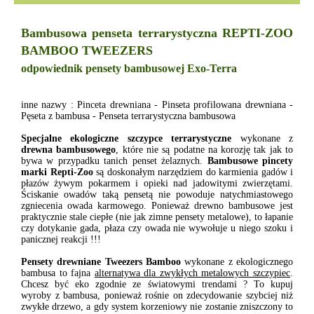
Bambusowa penseta terrarystyczna REPTI-ZOO
BAMBOO TWEEZERS
odpowiednik pensety bambusowej Exo-Terra
inne nazwy : Pinceta drewniana - Pinseta profilowana drewniana -
Pęseta z bambusa - Penseta terrarystyczna bambusowa
Specjalne ekologiczne szczypce terrarystyczne
wykonane z
drewna bambusowego
, które nie są podatne na korozję tak jak to
bywa w przypadku tanich penset żelaznych.
Bambusowe pincety
marki Repti-Zoo
są doskonałym narzędziem do karmienia gadów i
płazów żywym pokarmem i opieki nad jadowitymi zwierzętami.
Ściskanie owadów taką pensetą nie powoduje natychmiastowego
zgniecenia owada karmowego. Ponieważ drewno bambusowe jest
praktycznie stale ciepłe (nie jak zimne pensety metalowe), to łapanie
czy dotykanie gada, płaza czy owada nie wywołuje u niego szoku i
panicznej reakcji !!!
Pensety drewniane Tweezers Bamboo
wykonane z ekologicznego
bambusa to fajna
alternatywa dla zwykłych metalowych szczypiec
.
Chcesz być eko zgodnie ze światowymi trendami ? To kupuj
wyroby z bambusa, ponieważ rośnie on zdecydowanie szybciej niż
zwykłe drzewo, a gdy system korzeniowy nie zostanie zniszczony to