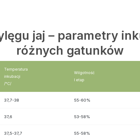
lęgu jaj – parametry ink
różnych gatunków
Temperatura
Wilgotność
inkubacji
I etap
/°C/
37,7-38
55-60%
37,6
53-58%
37,5-37,7
55-58%