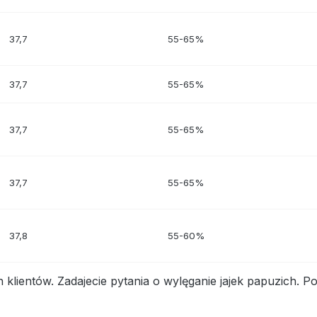
37,7
55-65%
37,7
55-65%
37,7
55-65%
37,7
55-65%
37,8
55-60%
ientów. Zadajecie pytania o wylęganie jajek papuzich. Po