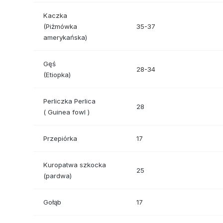
Kaczka
(Piżmówka
35-37
amerykańska)
Gęś
28-34
(Etiopka)
Perliczka Perlica
28
( Guinea fowl )
Przepiórka
17
Kuropatwa szkocka
25
(pardwa)
Gołąb
17