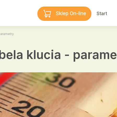
Sklep On-line
Start
parametry
bela klucia - parame