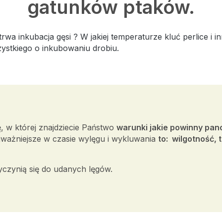
gatunków ptaków.
 trwa inkubacja gęsi ? W jakiej temperaturze kluć perlice i 
wszystkiego o inkubowaniu drobiu.
 w której znajdziecie Państwo
warunki jakie powinny pan
jważniejsze w czasie wylęgu i wykluwania
to: wilgotność,
yczynią się do udanych lęgów.