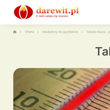
>
Oferta
>
Inkubatory do jaj ptaków
>
Tabela klucia - 
Ta