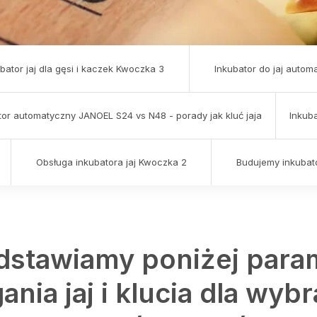
bator jaj dla gęsi i kaczek Kwoczka 3
Inkubator do jaj autom
tor automatyczny JANOEL S24 vs N48 - porady jak kluć jaja
Inkuba
Obsługa inkubatora jaj Kwoczka 2
Budujemy inkubato
dstawiamy poniżej para
ania jaj i klucia dla wyb