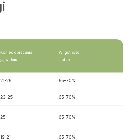
i
Koniec obracania
Wilgotność
jaj w dniu
II etap
21-26
65-70%
23-25
65-70%
25
65-70%
19-21
65-70%