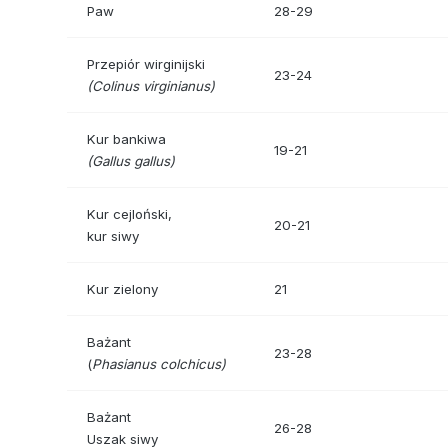
Paw
28-29
Przepiór wirginijski
23-24
(
Colinus virginianus)
Kur bankiwa
19-21
(Gallus gallus)
Kur cejloński,
20-21
kur siwy
Kur zielony
21
Bażant
23-28
(
Phasianus colchicus)
Bażant
26-28
Uszak siwy