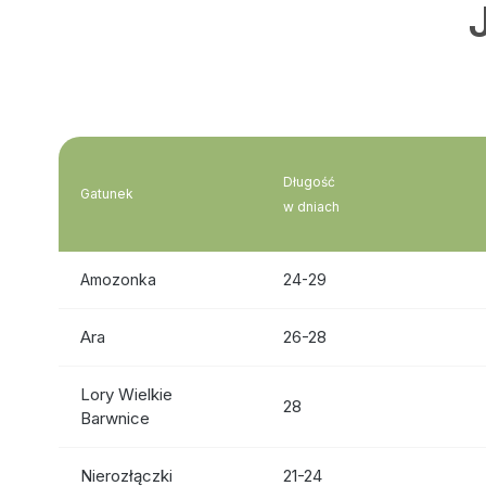
Długość
Gatunek
w dniach
Amozonka
24-29
Ara
26-28
Lory Wielkie
28
Barwnice
Nierozłączki
21-24