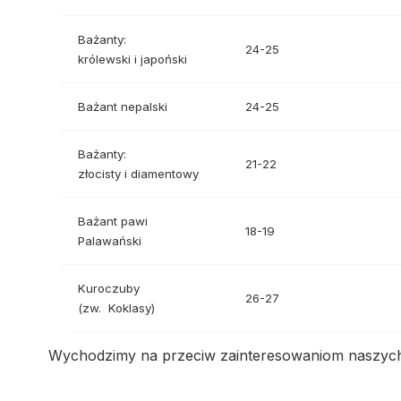
Bażanty:
24-25
królewski i japoński
Bażant nepalski
24-25
Bażanty:
21-22
złocisty i diamentowy
Bażant pawi
18-19
Palawański
Kuroczuby
26-27
(zw. Koklasy)
Wychodzimy na przeciw zainteresowaniom naszych kl