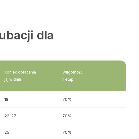
ubacji dla
Koniec obracania
Wilgotność
jaj w dniu
II etap
18
70%
22-27
70%
25
70%