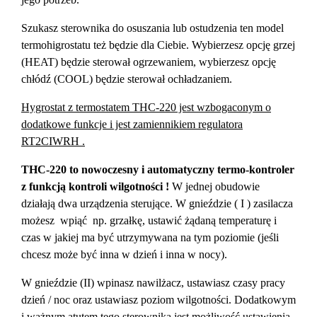
Szukasz sterownika do osuszania lub ostudzenia ten model
termohigrostatu też będzie dla Ciebie. Wybierzesz opcję grzej
(HEAT) będzie sterował ogrzewaniem, wybierzesz opcję
chłódź (COOL) będzie sterował ochładzaniem.
Hygrostat z termostatem THC-220 jest wzbogaconym o
dodatkowe funkcje i jest zamiennikiem regulatora
RT2CIWRH .
THC-220 to nowoczesny i automatyczny termo-kontroler
z funkcją kontroli wilgotności !
W jednej obudowie
działają dwa urządzenia sterujące. W gnieździe ( I ) zasilacza
możesz wpiąć np. grzałkę, ustawić żądaną temperaturę i
czas w jakiej ma być utrzymywana na tym poziomie (jeśli
chcesz może być inna w dzień i inna w nocy).
W gnieździe (II) wpinasz nawilżacz, ustawiasz czasy pracy
dzień / noc oraz ustawiasz poziom wilgotności. Dodatkowym
i ważnym atutem tego sterownika jest możliwość ustawienia