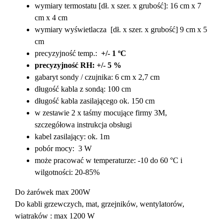
wymiary termostatu [dł. x szer. x grubość]: 16 cm x 7
cm x 4 cm
wymiary wyświetlacza [dł. x szer. x grubość] 9 cm x 5
cm
precyzyjność temp.:
+/- 1 ºC
precyzyjność RH: +/- 5 %
gabaryt sondy / czujnika: 6 cm x 2,7 cm
długość kabla z sondą: 100 cm
długość kabla zasilającego ok. 150 cm
w zestawie 2 x taśmy mocujące firmy 3M,
szczegółowa instrukcja obsługi
kabel zasilający: ok. 1m
pobór mocy: 3 W
może pracować w temperaturze: -10 do 60 °C i
wilgotności: 20-85%
Do żarówek max 200W
Do kabli grzewczych, mat, grzejników, wentylatorów,
wiatraków : max 1200 W