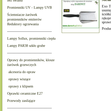
bez światła
Exo Te
Promienniki UV - Lampy UVB
usuni
ściółk
Ściemniacze żarówek
rękoj
promienników emiterów
sprawn
Reduktory ogrzewania
Produ
------------------------------------
Lampy Sollux, promienniki ciepła
Lampy PAR38 szkło grube
------------------------------------
Oprawy do promienników, klosze
żarówek grzewczych
akcesoria do opraw
oprawy wiszące
oprawy z klipsem
Oprawki ceramiczne E27
Przewody zasilające
------------------------------------