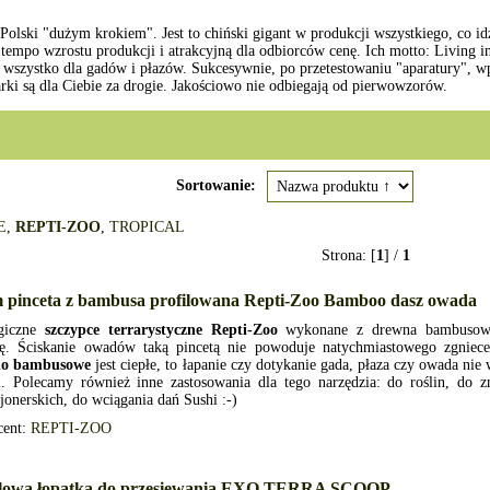
olski "dużym krokiem". Jest to chiński gigant w produkcji wszystkiego, co i
tempo wzrostu produkcji i atrakcyjną dla odbiorców cenę. Ich motto: Living i
ą wszystko dla gadów i płazów. Sukcesywnie, po przetestowaniu "aparatury", w
arki są dla Ciebie za drogie. Jakościowo nie odbiegają od pierwowzorów.
Sortowanie:
E
,
REPTI-ZOO
,
TROPICAL
Strona: [
1
] /
1
m pinceta z bambusa profilowana Repti-Zoo Bamboo dasz owada
giczne
szczypce terrarystyczne Repti-Zoo
wykonane z drewna bambuso
ję. Ściskanie owadów taką pincetą nie powoduje natychmiastowego zgnie
no bambusowe
jest ciepłe, to łapanie czy dotykanie gada, płaza czy owada nie
ji. Polecamy również inne zastosowania dla tego narzędzia: do roślin, do
jonerskich, do wciągania dań Sushi :-)
cent:
REPTI-ZOO
lowa łopatka do przesiewania EXO TERRA SCOOP