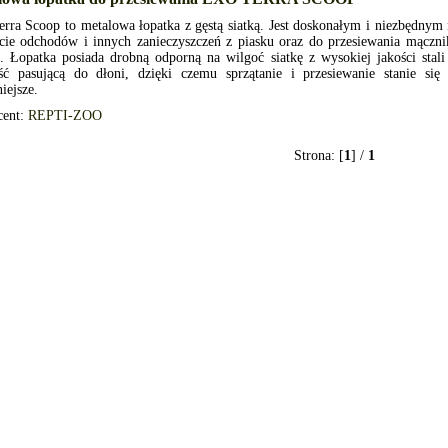
rra Scoop to metalowa łopatka z gęstą siatką. Jest doskonałym i niezbędnym
ęcie odchodów i innych zanieczyszczeń z piasku oraz do przesiewania mącz
i. Łopatka posiada drobną odporną na wilgoć siatkę z wysokiej jakości st
eść pasującą do dłoni, dzięki czemu sprzątanie i przesiewanie stanie się
iejsze.
cent:
REPTI-ZOO
Strona: [
1
] /
1