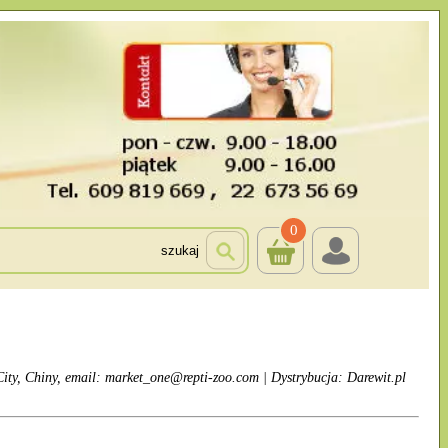
0
szukaj
ty, Chiny, email: market_one@repti-zoo.com | Dystrybucja: Darewit.pl