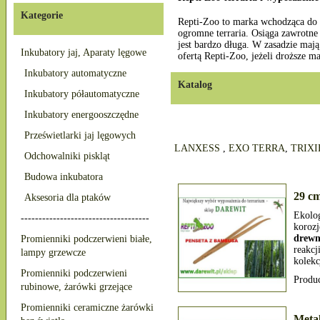
Kategorie
Repti-Zoo to marka wchodząca do P
ogromne terraria. Osiąga zawrotne 
jest bardzo długa. W zasadzie maj
Inkubatory jaj, Aparaty lęgowe
ofertą Repti-Zoo, jeżeli droższe m
Inkubatory automatyczne
Katalog
Inkubatory półautomatyczne
Inkubatory energooszczędne
Prześwietlarki jaj lęgowych
LANXESS
,
EXO TERRA
,
TRIXI
Odchowalniki piskląt
Budowa inkubatora
29 c
Aksesoria dla ptaków
Ekolo
------------------------------------
koroz
drew
Promienniki podczerwieni białe,
reakc
lampy grzewcze
kolekc
Promienniki podczerwieni
Produ
rubinowe, żarówki grzejące
Promienniki ceramiczne żarówki
Meta