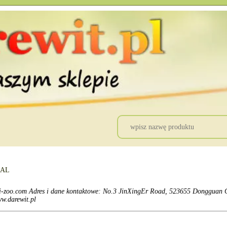
CAL
i-zoo.com Adres i dane kontaktowe: No.3 JinXingEr Road, 523655 Dongguan Ci
w.darewit.pl