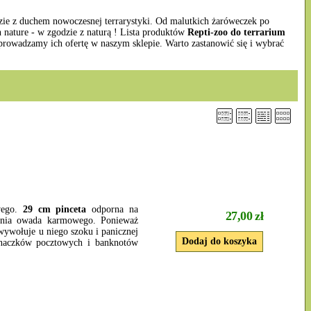
dzie z duchem nowoczesnej terrarystyki. Od malutkich żaróweczek po
n nature - w zgodzie z naturą ! Lista produktów
Repti-zoo do terrarium
prowadzamy ich ofertę w naszym sklepie. Warto zastanowić się i wybrać
wego.
29 cm pinceta
odporna na
27,00 zł
cenia owada karmowego. Ponieważ
 wywołuje u niego szoku i panicznej
 znaczków pocztowych i banknotów