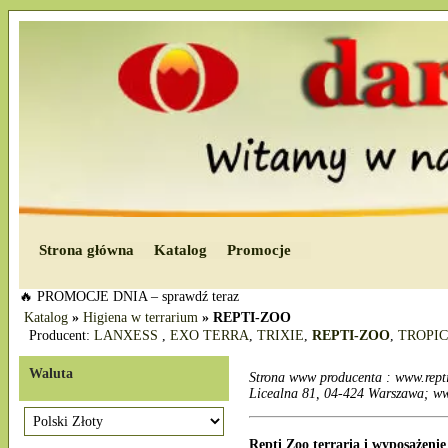
Strona główna
Katalog
Promocje
🔥 PROMOCJE DNIA – sprawdź teraz
Katalog
»
Higiena w terrarium
»
REPTI-ZOO
Producent:
LANXESS
,
EXO TERRA
,
TRIXIE
,
REPTI-ZOO
,
TROPI
Waluta
Strona www producenta : www.rept
Licealna 81, 04-424 Warszawa; ww
Repti Zoo terraria i wyposażenie