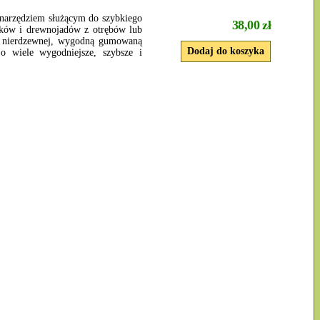
 narzędziem służącym do szybkiego
38,00 zł
ników i drewnojadów z otrębów lub
ali nierdzewnej, wygodną gumowaną
 o wiele wygodniejsze, szybsze i