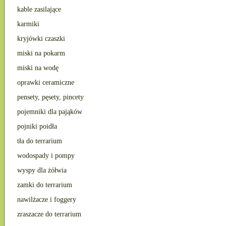
kable zasilające
karmiki
kryjówki czaszki
miski na pokarm
miski na wodę
oprawki ceramiczne
pensety, pęsety, pincety
pojemniki dla pająków
pojniki poidła
tła do terrarium
wodospady i pompy
wyspy dla żółwia
zamki do terrarium
nawilżacze i foggery
zraszacze do terrarium