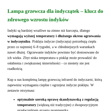
Lampa grzewcza dla indyczątek – klucz do
zdrowego wzrostu indyków
Indyki są bardziej wrażliwe na zimno niż kurczęta, dlatego
wymagają wyższej temperatury i dłuższego okresu ogrzewania
w indyczętniku
. Pisklęta indycze (indyczęta) potrzebują ciepła
przez co najmniej 6–8 tygodni, a w chłodniejszych warunkach
nawet dłużej. Ogrzewanie indyków powinno być dostosowane do
ich wieku. Zbyt niska temperatura u piskląt może prowadzić do
osłabienia i zwiększonej śmiertelności - co niestety nie jest
rzadkością.
Kup u nas kompletną lampę grzewczą infrared do indyczarni, którą
zapewnisz wymagania cieplne i ogrzejesz indycze pisklęta. W
zestawie otrzymasz:
optymalnie szeroką oprawę skandynawską z regulacją
temperatury
(większą niż tradycyjne) z dwupozycyjnym
przełącznikiem grzania promiennika,