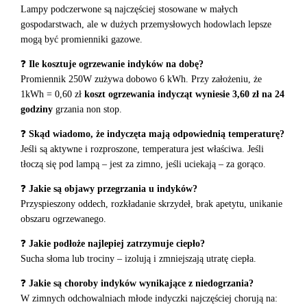
Lampy podczerwone są najczęściej stosowane w małych
gospodarstwach, ale w dużych przemysłowych hodowlach lepsze
mogą być promienniki gazowe.
❓
Ile kosztuje ogrzewanie indyków na dobę?
Promiennik 250W zużywa dobowo 6 kWh. Przy założeniu, że
1kWh = 0,60 zł
koszt ogrzewania indycząt wyniesie 3,60 zł na 24
godziny
grzania non stop.
❓
Skąd wiadomo, że indyczęta mają odpowiednią temperaturę?
Jeśli są aktywne i rozproszone, temperatura jest właściwa. Jeśli
tłoczą się pod lampą – jest za zimno, jeśli uciekają – za gorąco.
❓
Jakie są objawy przegrzania u indyków?
Przyspieszony oddech, rozkładanie skrzydeł, brak apetytu, unikanie
obszaru ogrzewanego.
❓
Jakie podłoże najlepiej zatrzymuje ciepło?
Sucha słoma lub trociny – izolują i zmniejszają utratę ciepła.
❓
Jakie są choroby indyków wynikające z niedogrzania?
W zimnych odchowalniach młode indyczki najczęściej chorują na: