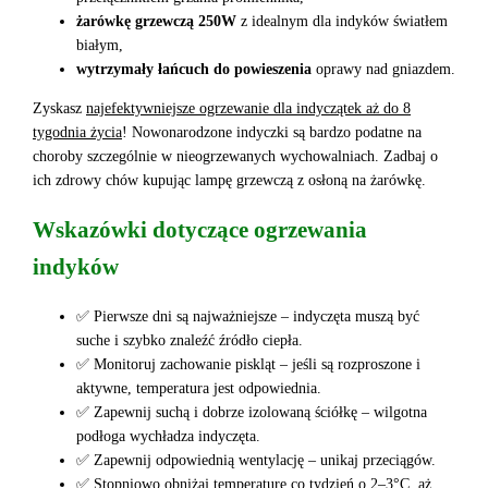
żarówkę grzewczą 250W
z idealnym dla indyków światłem
białym,
wytrzymały łańcuch do powieszenia
oprawy nad gniazdem.
Zyskasz
najefektywniejsze ogrzewanie dla indyczątek aż do 8
tygodnia życia
! Nowonarodzone indyczki są bardzo podatne na
choroby szczególnie w nieogrzewanych wychowalniach. Zadbaj o
ich zdrowy chów kupując lampę grzewczą z osłoną na żarówkę.
Wskazówki dotyczące ogrzewania
indyków
✅ Pierwsze dni są najważniejsze – indyczęta muszą być
suche i szybko znaleźć źródło ciepła.
✅ Monitoruj zachowanie piskląt – jeśli są rozproszone i
aktywne, temperatura jest odpowiednia.
✅ Zapewnij suchą i dobrze izolowaną ściółkę – wilgotna
podłoga wychładza indyczęta.
✅ Zapewnij odpowiednią wentylację – unikaj przeciągów.
✅ Stopniowo obniżaj temperaturę co tydzień o 2–3°C, aż