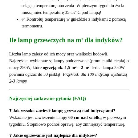
osiągną temperaturę otoczenia. W pierszym tygodniu życia
muszą mieć temperaturę 35–37°C pod lampą!
✅ Kontroluj temperaturę w gnieździe z indykami z pomocą
termometru.
Ile lamp grzewczych na m² dla indyków?
Liczba lamp zależy od ich mocy oraz wielkości hodowli.
Najczęściej wybierane są lampy podczerwone (promienniki ciepła) o
mocy 250W, które
ogrzeją ok. 1,5 m² – 2 m²
. Jedna lampa 250W
powinna ogrzać do 50 piskląt.
Przykład: dla 100 indycząt wystarczą
2-3 lampy.
Najczęściej zadawane pytania (FAQ)
❓
Jak wysoko zawiesić lampę grzewczą nad indyczętami?
Wskazane jest zawieszenie lampy
60 cm nad ściółką
w pierwszym
tygodniu. Stopniowo podnoś oprawę, aby zmniejszyć temperaturę.
❓
Jakie ogrzewanie jest najlepsze dla indyków?