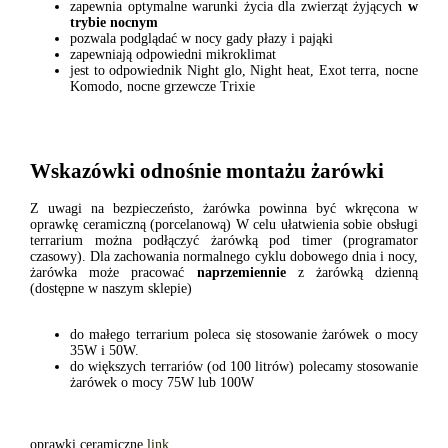
zapewnia optymalne warunki życia dla zwierząt żyjących
w
trybie nocnym
pozwala podglądać w nocy gady płazy i pająki
zapewniają odpowiedni mikroklimat
jest to odpowiednik Night glo, Night heat, Exot terra, nocne
Komodo, nocne grzewcze Trixie
Wskazówki odnośnie montażu żarówki
Z uwagi na bezpieczeństo, żarówka powinna być wkręcona w
oprawkę ceramiczną (porcelanową) W celu ułatwienia sobie obsługi
terrarium można podłączyć żarówką pod timer (programator
czasowy). Dla zachowania normalnego cyklu dobowego dnia i nocy,
żarówka może pracować
naprzemiennie
z żarówką dzienną
(dostępne w naszym sklepie)
do małego terrarium poleca się stosowanie żarówek o mocy
35W i 50W.
do większych terrariów (od 100 litrów) polecamy stosowanie
żarówek o mocy 75W lub 100W
oprawki ceramiczne
link