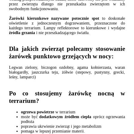
przez zwierzęta dlatego nie przeszkadza zwierzętom w ich
swobodnym funkcjonowaniu.
Żarówki kierunkowe nazywane potocznie spot
to doskonałe
oświetlenie z jednoczesnym dogrzewaniem, przeznaczone do
każdego terrarium. Lampy reflektorowe to kierunkowe i wydajne
źródła grzania
i nie przeszkadzającego światła.
Dla jakich zwierząt polecamy stosowanie
żarówek
punktowo grzejących w nocy:
Legwan zielony, biczogon ozdobny, agama kołnierzasta, waran
białogardły, jaszczurka teju, żółwie (stepowy, pustynny, grecki,
leśny, lamparci)
Po co stosujemy żarówkę nocną w
terrarium?
ogrzewa powietrze
w terrarium
może być
dodatkowym źródłem ciepła
oprócz ogrzewania
podłoża
poprawia ukrwienie zwierząt i jego metabolizm
pomaga w lepszej przemianie materii.