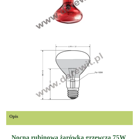
Opis
Nocna rubinowa żarówka grzewcza 75W