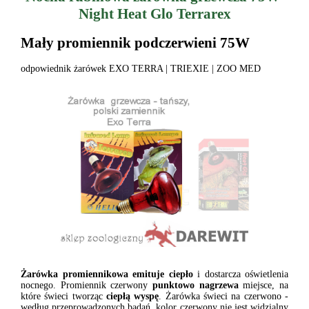
Night Heat Glo Terrarex
Mały promiennik podczerwieni 75W
odpowiednik żarówek EXO TERRA | TRIEXIE | ZOO MED
Żarówka promiennikowa
emituje ciepło
i dostarcza oświetlenia
nocnego. Promiennik czerwony
punktowo
nagrzewa
miejsce, na
które świeci tworząc
ciepłą wyspę
. Żarówka świeci na czerwono -
według przeprowadzonych badań, kolor czerwony nie jest widzialny