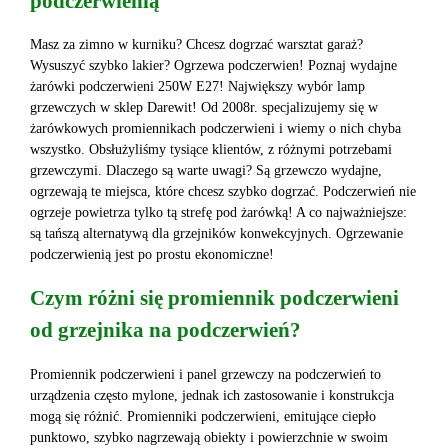
podczerwienią
Masz za zimno w kurniku? Chcesz dogrzać warsztat garaż?
Wysuszyć szybko lakier? Ogrzewa podczerwien! Poznaj wydajne
żarówki podczerwieni 250W E27! Największy wybór lamp
grzewczych w sklep Darewit! Od 2008r. specjalizujemy się w
żarówkowych promiennikach podczerwieni i wiemy o nich chyba
wszystko. Obsłużyliśmy tysiące klientów, z różnymi potrzebami
grzewczymi. Dlaczego są warte uwagi? Są grzewczo wydajne,
ogrzewają te miejsca, które chcesz szybko dogrzać. Podczerwień nie
ogrzeje powietrza tylko tą strefę pod żarówką! A co najważniejsze:
są tańszą alternatywą dla grzejników konwekcyjnych. Ogrzewanie
podczerwienią jest po prostu ekonomiczne!
Czym różni się promiennik podczerwieni
od grzejnika na podczerwień?
Promiennik podczerwieni i panel grzewczy na podczerwień to
urządzenia często mylone, jednak ich zastosowanie i konstrukcja
mogą się różnić. Promienniki podczerwieni, emitujące ciepło
punktowo, szybko nagrzewają obiekty i powierzchnie w swoim