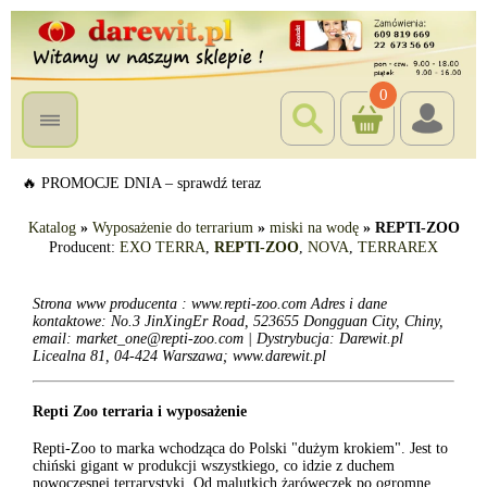
0
🔥 PROMOCJE DNIA – sprawdź teraz
Katalog
»
Wyposażenie do terrarium
»
miski na wodę
»
REPTI-ZOO
Producent:
EXO TERRA
,
REPTI-ZOO
,
NOVA
,
TERRAREX
Strona www producenta : www.repti-zoo.com Adres i dane
kontaktowe: No.3 JinXingEr Road, 523655 Dongguan City, Chiny,
email: market_one@repti-zoo.com | Dystrybucja: Darewit.pl
Licealna 81, 04-424 Warszawa; www.darewit.pl
Repti Zoo terraria i wyposażenie
Repti-Zoo to marka wchodząca do Polski "dużym krokiem". Jest to
chiński gigant w produkcji wszystkiego, co idzie z duchem
nowoczesnej terrarystyki. Od malutkich żaróweczek po ogromne