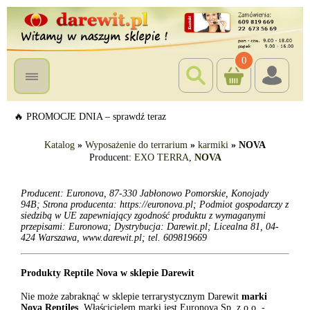
0
🔥 PROMOCJE DNIA – sprawdź teraz
Katalog
»
Wyposażenie do terrarium
»
karmiki
»
NOVA
Producent:
EXO TERRA
,
NOVA
Producent: Euronova, 87-330 Jabłonowo Pomorskie, Konojady
94B; Strona producenta: https://euronova.pl; Podmiot gospodarczy z
siedzibą w UE zapewniający zgodność produktu z wymaganymi
przepisami: Euronowa; Dystrybucja: Darewit.pl; Licealna 81, 04-
424 Warszawa, www.darewit.pl; tel. 609819669
Produkty Reptile Nova w sklepie Darewit
Nie może zabraknąć w sklepie terrarystycznym Darewit
marki
Nova Reptiles
. Właścicielem marki jest Euronova Sp. z o.o. -