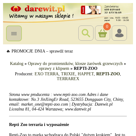
0
🔥 PROMOCJE DNIA – sprawdź teraz
Katalog
»
Oprawy do promienników, klosze żarówek grzewczych
»
oprawy z klipsem
»
REPTI-ZOO
Producent:
EXO TERRA
,
TRIXIE
,
HAPPET
,
REPTI-ZOO
,
TERRAREX
Strona www producenta : www.repti-zoo.com Adres i dane
kontaktowe: No.3 JinXingEr Road, 523655 Dongguan City, Chiny,
email: market_one@repti-zoo.com | Dystrybucja: Darewit.pl
Licealna 81, 04-424 Warszawa; www.darewit.pl
Repti Zoo terraria i wyposażenie
Repti-Zoo to marka wchodząca do Polski "dużym krokiem". Jest to