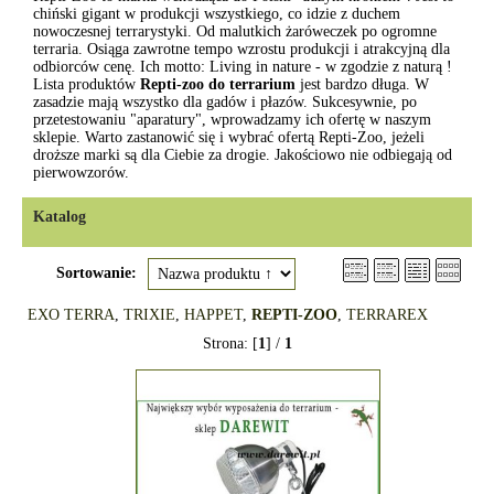
chiński gigant w produkcji wszystkiego, co idzie z duchem
nowoczesnej terrarystyki. Od malutkich żaróweczek po ogromne
terraria. Osiąga zawrotne tempo wzrostu produkcji i atrakcyjną dla
odbiorców cenę. Ich motto: Living in nature - w zgodzie z naturą !
Lista produktów
Repti-zoo do terrarium
jest bardzo długa. W
zasadzie mają wszystko dla gadów i płazów. Sukcesywnie, po
przetestowaniu "aparatury", wprowadzamy ich ofertę w naszym
sklepie. Warto zastanowić się i wybrać ofertą Repti-Zoo, jeżeli
droższe marki są dla Ciebie za drogie. Jakościowo nie odbiegają od
pierwowzorów.
Katalog
Sortowanie:
EXO TERRA
,
TRIXIE
,
HAPPET
,
REPTI-ZOO
,
TERRAREX
Strona: [
1
] /
1