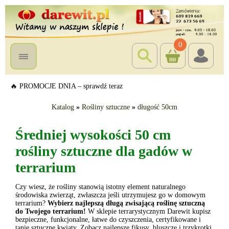
0
🔥 PROMOCJE DNIA – sprawdź teraz
Katalog
»
Rośliny sztuczne
»
długość 50cm
Średniej wysokości 50 cm
rośliny sztuczne dla gadów w
terrarium
Czy wiesz, że rośliny stanowią istotny element naturalnego
środowiska zwierząt, zwłaszcza jeśli utrzymujesz go w domowym
terrarium?
Wybierz najlepszą długą zwisającą roślinę sztuczną
do Twojego terrarium!
W sklepie terrarystycznym Darewit kupisz
bezpieczne, funkcjonalne, łatwe do czyszczenia, certyfikowane i
tanie sztuczne kwiaty. Zobacz najlepsze fikusy, bluszcze i trzykrotki,