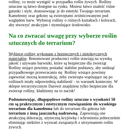
rośliny, co może wystąpić w przypadku roślin żywych. Rośliny
sztuczne są łatwo dostępne na rynku. Możesz łatwo znaleźć różne
gatunki i style, dostosowując je do estetyki Twojego terrarium.
Kameleony oraz gekony są zwierzętami zróżnicowanymi pod
względem barw. Wybieraj rośliny o różnych kształtach i kolorach,
aby stworzyć atrakcyjne i stymulujące środowisko.
Na co zwracać uwagę przy wyborze roślin
sztucznych do terrarium?
Wybieraj rośliny wykonane z bezpiecznych i nietoksycznych
materiałów
. Renomowani producenci roślin stawiają na wysoką
jakość i używane barwniki, które są bezpieczne dla zwierząt.
Rośliny stojące powinny posiadać stabilne podstawy, aby uniknąć
przypadkowego przewracania się. Rośliny wiszące powinny
zapewniać mocną konstrukcję, żeby zwierzęta wspinające się po
roślinach miały odpowiednią stabilność - to warunek konieczny. W
sklepie terrarystycznym Darewit znajdziesz tylko bezpieczne dla
zwierząt rośliny, kładziemy na to nacisk!
Podsumowując, długopędowe rośliny sztuczne o wysokości 50
cm są praktycznym i estetycznym rozwiązaniem do wysokiego
terrarium dla kameleona
lub do terrarium dla gekona lub
terrarium z inną jaszczurką nadrzewną
. Zapewniają one
atrakcyjną dekorację, użyteczną kryjówkę i schronienia jednocześnie
eliminując niektóre z wyzwań związanych z utrzymaniem roślin
żywych.