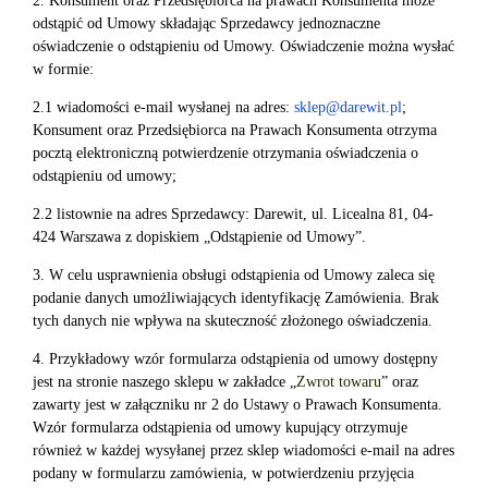
2. Konsument oraz Przedsiębiorca na prawach Konsumenta może
odstąpić od Umowy składając Sprzedawcy jednoznaczne
oświadczenie o odstąpieniu od Umowy. Oświadczenie można wysłać
w formie:
2.1 wiadomości e-mail wysłanej na adres:
sklep@darewit.pl
;
Konsument oraz Przedsiębiorca na Prawach Konsumenta otrzyma
pocztą elektroniczną potwierdzenie otrzymania oświadczenia o
odstąpieniu od umowy;
2.2 listownie na adres Sprzedawcy: Darewit, ul. Licealna 81, 04-
424 Warszawa z dopiskiem „Odstąpienie od Umowy”.
3. W celu usprawnienia obsługi odstąpienia od Umowy zaleca się
podanie danych umożliwiających identyfikację Zamówienia. Brak
tych danych nie wpływa na skuteczność złożonego oświadczenia.
4. Przykładowy wzór formularza odstąpienia od umowy dostępny
jest na stronie naszego sklepu w zakładce „
Zwrot towaru
” oraz
zawarty jest w załączniku nr 2 do Ustawy o Prawach Konsumenta.
Wzór formularza odstąpienia od umowy kupujący otrzymuje
również w każdej wysyłanej przez sklep wiadomości e-mail na adres
podany w formularzu zamówienia, w potwierdzeniu przyjęcia