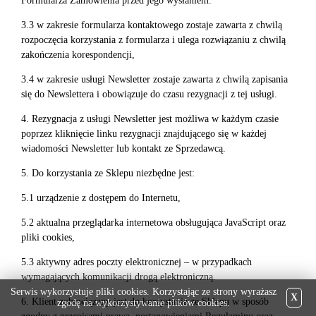
Formularza Zamówienia przed jego wysłaniem.
3.3 w zakresie formularza kontaktowego zostaje zawarta z chwilą
rozpoczęcia korzystania z formularza i ulega rozwiązaniu z chwilą
zakończenia korespondencji,
3.4 w zakresie usługi Newsletter zostaje zawarta z chwilą zapisania
się do Newslettera i obowiązuje do czasu rezygnacji z tej usługi.
4. Rezygnacja z usługi Newsletter jest możliwa w każdym czasie
poprzez kliknięcie linku rezygnacji znajdującego się w każdej
wiadomości Newsletter lub kontakt ze Sprzedawcą.
5. Do korzystania ze Sklepu niezbędne jest:
5.1 urządzenie z dostępem do Internetu,
5.2 aktualna przeglądarka internetowa obsługująca JavaScript oraz
pliki cookies,
5.3 aktywny adres poczty elektronicznej – w przypadkach
wymagających komunikacji drogą elektroniczną.
Serwis wykorzystuje pliki cookies. Korzystając ze strony wyrażasz
X
6. Klient zobowiązany jest do korzystania ze Sklepu w sposób
zgodę na wykorzystywanie plików cookies.