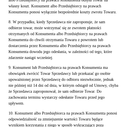
albo Przedsiębiorcy na prawach Konsumenta odsyła Towar na
własny koszt. Konsument albo Przedsiębiorcy na prawach
Konsumenta ponosi wyłącznie bezpośrednie koszty zwrotu Towaru.
8. W przypadku, kiedy Sprzedawca nie zaproponuje, że sam
odbierze towar, może wstrzymać się ze zwrotem płatności
otrzymanych od Konsumenta albo Przedsiębiorcy na prawach
Konsumenta do chwili otrzymania Towaru z powrotem lub
dostarczenia przez Konsumenta albo Przedsiębiorcy na prawach
Konsumenta dowodu jego odesłania, w zależności od tego, które
zdarzenie nastąpi wcześniej.
9. Konsument lub Przedsiębiorca na prawach Konsumenta ma
obowiązek zwrócić Towar Sprzedawcy lub przekazać go osobie
upoważnionej przez Sprzedawcę do odbioru niezwłocznie, jednak
nie później niż 14 dni od dnia, w którym odstąpił od Umowy, chyba
że Sprzedawca zaproponował, że sam odbierze Towar. Do
zachowania terminu wystarczy odesłanie Towaru przed jego
upływem.
10. Konsument albo Przedsiębiorca na prawach Konsumenta ponosi
odpowiedzialność za zmniejszenie wartości Towaru będące
wynikiem korzystania z niego w sposób wykraczający poza