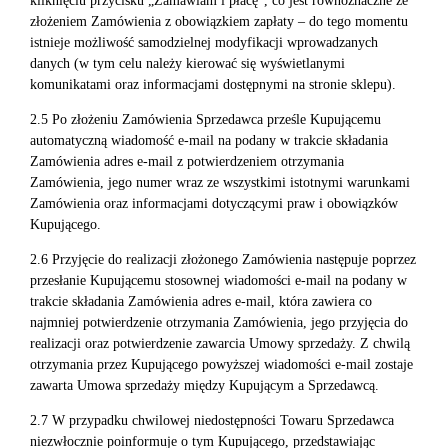
kliknięciu przycisku „Zamawiam i płacę”, co jest równoznaczne ze
złożeniem Zamówienia z obowiązkiem zapłaty – do tego momentu
istnieje możliwość samodzielnej modyfikacji wprowadzanych
danych (w tym celu należy kierować się wyświetlanymi
komunikatami oraz informacjami dostępnymi na stronie sklepu).
2.5 Po złożeniu Zamówienia Sprzedawca prześle Kupującemu
automatyczną wiadomość e-mail na podany w trakcie składania
Zamówienia adres e-mail z potwierdzeniem otrzymania
Zamówienia, jego numer wraz ze wszystkimi istotnymi warunkami
Zamówienia oraz informacjami dotyczącymi praw i obowiązków
Kupującego.
2.6 Przyjęcie do realizacji złożonego Zamówienia następuje poprzez
przesłanie Kupującemu stosownej wiadomości e-mail na podany w
trakcie składania Zamówienia adres e-mail, która zawiera co
najmniej potwierdzenie otrzymania Zamówienia, jego przyjęcia do
realizacji oraz potwierdzenie zawarcia Umowy sprzedaży. Z chwilą
otrzymania przez Kupującego powyższej wiadomości e-mail zostaje
zawarta Umowa sprzedaży między Kupującym a Sprzedawcą.
2.7 W przypadku chwilowej niedostępności Towaru Sprzedawca
niezwłocznie poinformuje o tym Kupującego, przedstawiając