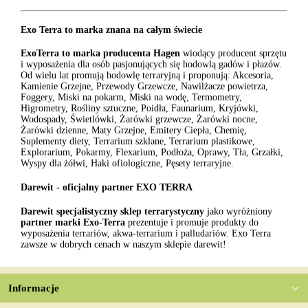
Exo Terra to marka znana na całym świecie
ExoTerra to marka producenta Hagen
wiodący producent sprzętu
i wyposażenia dla osób pasjonujących się hodowlą gadów i płazów.
Od wielu lat promują hodowlę terraryjną i proponują: Akcesoria,
Kamienie Grzejne, Przewody Grzewcze, Nawilżacze powietrza,
Foggery, Miski na pokarm, Miski na wodę, Termometry,
Higrometry, Rośliny sztuczne, Poidła, Faunarium, Kryjówki,
Wodospady, Świetlówki, Żarówki grzewcze, Żarówki nocne,
Żarówki dzienne, Maty Grzejne, Emitery Ciepła, Chemię,
Suplementy diety, Terrarium szklane, Terrarium plastikowe,
Explorarium, Pokarmy, Flexarium, Podłoża, Oprawy, Tła, Grzałki,
Wyspy dla żółwi, Haki ofiologiczne, Pęsety terraryjne.
Darewit - oficjalny partner EXO TERRA
Darewit specjalistyczny sklep terrarystyczny
jako wyróżniony
partner marki Exo-Terra
prezentuje i promuje produkty do
wyposażenia terrariów, akwa-terrarium i palludariów. Exo Terra
zawsze w dobrych cenach w naszym sklepie darewit!
Informacje