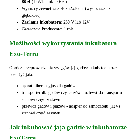
86 zł
(1kWh = ok. 0,6 zł)
Wymiary zewnętrzne: 46x32x36cm (wys. x szer. x
głębokość)
Zasilanie inkubatora
: 230 V lub 12V
Gwarancja Producenta: 1 rok
Możliwości wykorzystania inkubatora
Exo-Terra
Oprócz przeprowadzania wylęgów jaj gadów inkubator może
posłużyć jako:
aparat hibernacyjny dla gadów
transporter dla gadów czy płazów - uchwyt do transportu
stanowi część zestawu
przewóz gadów i płazów - adapter do samochodu (12V)
stanowi część zestawu
Jak inkubować jaja gadzie w inkubatorze
ExoTerra.