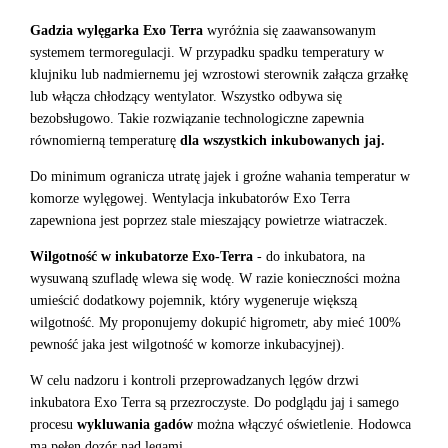
Gadzia wylęgarka Exo Terra
wyróżnia się zaawansowanym
systemem termoregulacji. W przypadku spadku temperatury w
klujniku lub nadmiernemu jej wzrostowi sterownik załącza grzałkę
lub włącza chłodzący wentylator. Wszystko odbywa się
bezobsługowo. Takie rozwiązanie technologiczne zapewnia
równomierną temperaturę
dla wszystkich inkubowanych jaj.
Do minimum ogranicza utratę jajek i groźne wahania temperatur w
komorze wylęgowej. Wentylacja inkubatorów Exo Terra
zapewniona jest poprzez stale mieszający powietrze wiatraczek.
Wilgotność w inkubatorze Exo-Terra
- do inkubatora, na
wysuwaną szufladę wlewa się wodę. W razie konieczności można
umieścić dodatkowy pojemnik, który wygeneruje większą
wilgotność. My proponujemy dokupić higrometr, aby mieć 100%
pewność jaka jest wilgotność w komorze inkubacyjnej).
W celu nadzoru i kontroli przeprowadzanych lęgów drzwi
inkubatora Exo Terra są przezroczyste. Do podglądu jaj i samego
procesu
wykluwania gadów
można włączyć oświetlenie. Hodowca
ma pełen dozór nad lęgami.