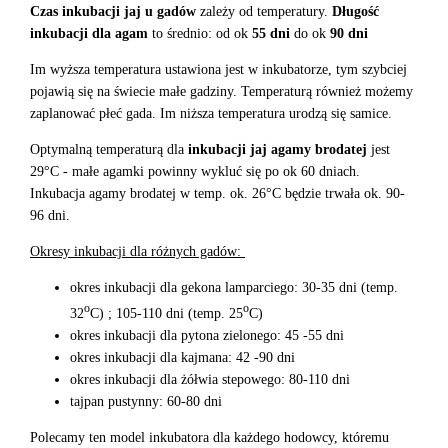
Czas inkubacji jaj u gadów
zależy od temperatury.
Długość
inkubacji dla agam
to średnio: od ok
55 dni
do ok
90 dni
Im wyższa temperatura ustawiona jest w inkubatorze, tym szybciej
pojawią się na świecie małe gadziny. Temperaturą również możemy
zaplanować płeć gada. Im niższa temperatura urodzą się samice.
Optymalną temperaturą dla
inkubacji jaj agamy brodatej
jest
29°C - małe agamki powinny wykluć się po ok 60 dniach.
Inkubacja agamy brodatej w temp. ok. 26°C będzie trwała ok. 90-
96 dni.
Okresy inkubacji dla różnych gadów:
okres inkubacji dla gekona lamparciego: 30-35 dni (temp.
o
o
32
C) ; 105-110 dni (temp. 25
C)
okres inkubacji dla pytona zielonego: 45 -55 dni
okres inkubacji dla kajmana: 42 -90 dni
okres inkubacji dla żółwia stepowego: 80-110 dni
tajpan pustynny: 60-80 dni
Polecamy ten model inkubatora dla każdego hodowcy, któremu