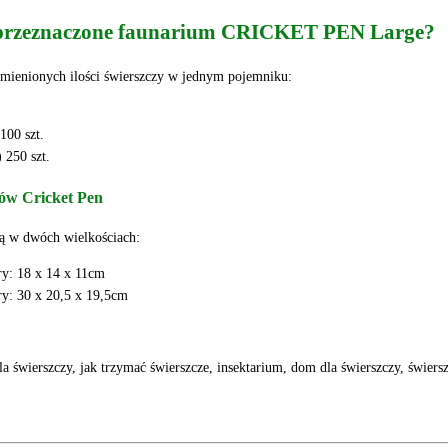
st przeznaczone faunarium CRICKET PEN Large?
wymienionych ilości świerszczy w jednym pojemniku:
100 szt.
 250 szt.
ów Cricket Pen
 w dwóch wielkościach:
y: 18 x 14 x 11cm
y: 30 x 20,5 x 19,5cm
a świerszczy, jak trzymać świerszcze, insektarium, dom dla świerszczy, świer