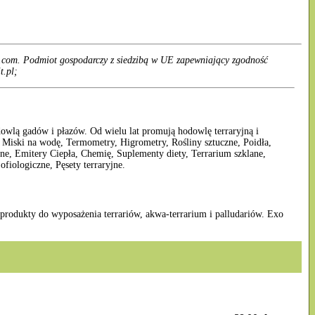
.com. Podmiot gospodarczy z siedzibą w UE zapewniający zgodność
t.pl;
dowlą gadów i płazów. Od wielu lat promują hodowlę terraryjną i
Miski na wodę, Termometry, Higrometry, Rośliny sztuczne, Poidła,
, Emitery Ciepła, Chemię, Suplementy diety, Terrarium szklane,
fiologiczne, Pęsety terraryjne.
 produkty do wyposażenia terrariów, akwa-terrarium i palludariów. Exo