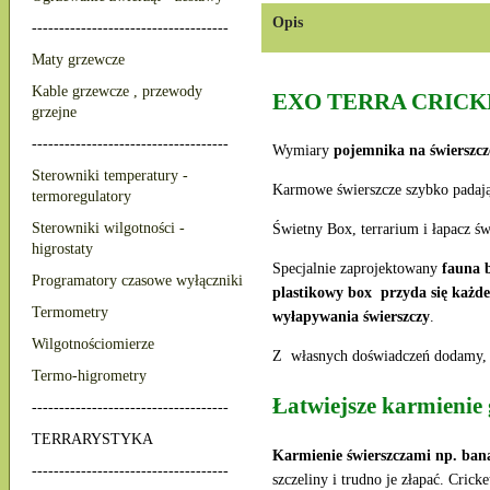
Opis
------------------------------------
Maty grzewcze
Kable grzewcze , przewody
EXO TERRA CRICKET 
grzejne
------------------------------------
Wymiary
pojemnika na świerszcz
Sterowniki temperatury -
Karmowe świerszcze szybko padają
termoregulatory
Sterowniki wilgotności -
Świetny Box, terrarium i łapacz 
higrostaty
Specjalnie zaprojektowany
fauna 
Programatory czasowe wyłączniki
plastikowy box przyda się każd
Termometry
wyłapywania świerszczy
.
Wilgotnościomierze
Z własnych doświadczeń dodamy,
Termo-higrometry
Łatwiejsze karmienie
------------------------------------
TERRARYSTYKA
Karmienie świerszczami np. ban
------------------------------------
szczeliny i trudno je złapać. Cric