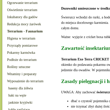
Ogrzewanie terrarium
Dozowniki umieszczone w środku
Oświetlenie terrarium
Inkubatory dla gadów
Świerszcz wchodzi do rurki, a ho
do miejsca docelowego karmienia. 
Redukcja mocy żarówek
całym domu.
Terrarium - Faunarium
Ważne: wyjęcie z cricket boxa tub
Higiena w terrarium
Przyrządy pomiarowe
Zawartość insektar
Pokarmy karmówka
Terrarium Exo Terra CRICKET
Podłoże do terrarium
okienko do podawania pokarmu owa
Rośliny sztuczne
jedzenie dla owadów. W pojemniku
Witaminy i preparaty
Zasady pielęgnacji i 
Wyposażenie do terrarium
baseny dla żółwia
UWAGA: Aby zachować
świerszcz
haki na węże
dbać o czystość pojemnika 
jaskinie kryjówki
nie trzymać zbyt dużej iloś
kable zasilające