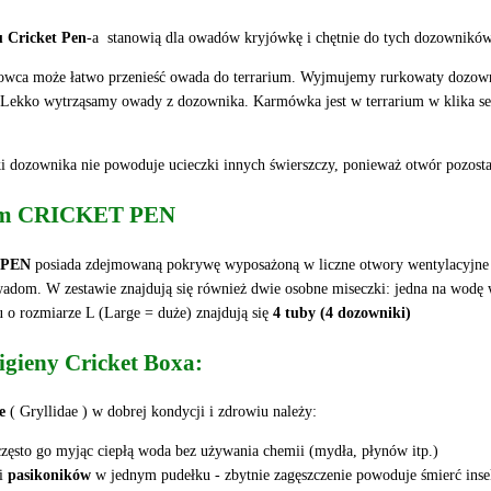
 Cricket Pen
-a stanowią dla owadów kryjówkę i chętnie do tych dozowników w
dowca może łatwo przenieść owada do terrarium. Wyjmujemy rurkowaty dozown
Lekko wytrząsamy owady z dozownika. Karmówka jest w terrarium w klika seku
ki dozownika nie powoduje ucieczki innych świerszczy, ponieważ otwór pozosta
ium CRICKET PEN
 PEN
posiada zdejmowaną pokrywę wyposażoną w liczne otwory wentylacyjne (
dom. W zestawie znajdują się również dwie osobne miseczki: jedna na wodę w
 o rozmiarze L (Large = duże) znajdują się
4 tuby (4 dozowniki)
higieny Cricket Boxa:
e
( Gryllidae ) w dobrej kondycji i zdrowiu należy:
często go myjąc ciepłą woda bez używania chemii (mydła, płynów itp.)
ci
pasikoników
w jednym pudełku - zbytnie zagęszczenie powoduje śmierć in