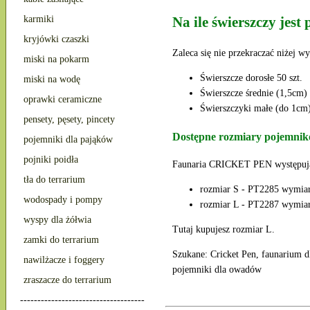
Na ile świerszczy je
karmiki
kryjówki czaszki
Zaleca się nie przekraczać niżej 
miski na pokarm
Świerszcze dorosłe 50 szt.
miski na wodę
Świerszcze średnie (1,5cm) 
oprawki ceramiczne
Świerszczyki małe (do 1cm)
pensety, pęsety, pincety
Dostępne rozmiary pojemnik
pojemniki dla pająków
pojniki poidła
Faunaria CRICKET PEN występują
tła do terrarium
rozmiar S - PT2285 wymiar
wodospady i pompy
rozmiar L - PT2287 wymiar
wyspy dla żółwia
Tutaj kupujesz rozmiar L.
zamki do terrarium
Szukane: Cricket Pen, faunarium dl
nawilżacze i foggery
pojemniki dla owadów
zraszacze do terrarium
------------------------------------