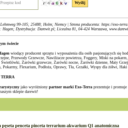
Lehmweg 99-105; 25488; Holm; Niemcy | Strona producenta: https://exo-terra
: Hagen; Dystrybucja: Darewit.pl; Licealna 81, 04-424 Warszawa, www.darewi
łym świecie
Hagen
wiodący producent sprzętu i wyposażenia dla osób pasjonujących się ho
rzejne, Przewody Grzewcze, Nawilżacze powietrza, Foggery, Miski na pokarm, 
Świetlówki, Żarówki grzewcze, Żarówki nocne, Żarówki dzienne, Maty Grzejne
, Pokarmy, Flexarium, Podłoża, Oprawy, Tła, Grzałki, Wyspy dla żółwi, Haki o
XO TERRA
rrarystyczny
jako wyróżniony
partner marki Exo-Terra
prezentuje i promuje
naszym sklepie darewit!
 pęseta penceta pinceta terrarium akwarium Q1 anatomiczna