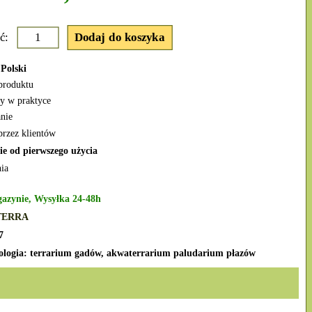
ć:
Polski
produktu
y w praktyce
nie
przez klientów
ie od pierwszego użycia
ia
azynie, Wysyłka 24-48h
TERRA
7
ologia: terrarium gadów, akwaterrarium paludarium płazów