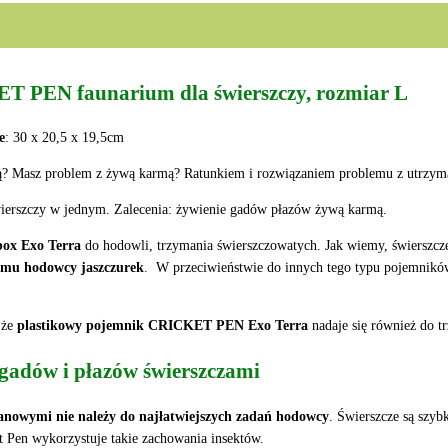
PEN faunarium dla świerszczy, rozmiar L
e
: 30 x 20,5 x 19,5cm
? Masz problem z żywą karmą? Ratunkiem i rozwiązaniem problemu z utrzyma
świerszczy w jednym. Zalecenia: żywienie gadów płazów żywą karmą.
box Exo Terra
do hodowli, trzymania świerszczowatych. Jak wiemy, świerszcz
emu hodowcy jaszczurek
. W przeciwieństwie do innych tego typu pojemników
 że
plastikowy pojemnik CRICKET PEN Exo Terra
nadaje się również do t
 gadów i płazów świerszczami
anowymi nie należy do najłatwiejszych zadań hodowcy
. Świerszcze są szyb
ket Pen wykorzystuje takie zachowania insektów.