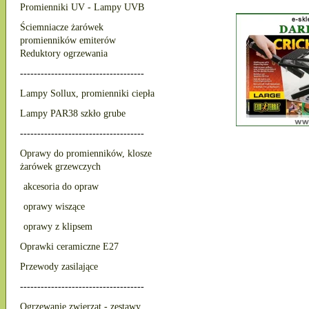
Promienniki UV - Lampy UVB
Ściemniacze żarówek
promienników emiterów
Reduktory ogrzewania
------------------------------------
Lampy Sollux, promienniki ciepła
Lampy PAR38 szkło grube
------------------------------------
Oprawy do promienników, klosze
żarówek grzewczych
akcesoria do opraw
oprawy wiszące
oprawy z klipsem
Oprawki ceramiczne E27
Przewody zasilające
------------------------------------
Ogrzewanie zwierząt - zestawy