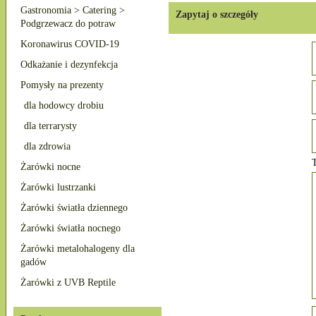
Gastronomia > Catering >
Zapytaj o szczegóły
Podgrzewacz do potraw
Koronawirus COVID-19
Odkażanie i dezynfekcja
Pomysły na prezenty
dla hodowcy drobiu
dla terrarysty
dla zdrowia
T
Żarówki nocne
Żarówki lustrzanki
Żarówki światła dziennego
Żarówki światła nocnego
Żarówki metalohalogeny dla
gadów
Żarówki z UVB Reptile