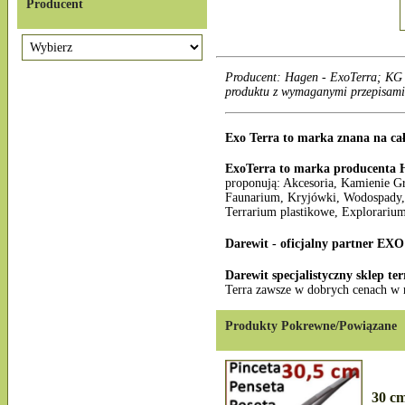
Producent
Producent: Hagen - ExoTerra; KG 
produktu z wymaganymi przepisami
Exo Terra to marka znana na ca
ExoTerra to marka producenta 
proponują: Akcesoria, Kamienie G
Faunarium, Kryjówki, Wodospady, 
Terrarium plastikowe, Explorarium
Darewit - oficjalny partner E
Darewit specjalistyczny sklep te
Terra zawsze w dobrych cenach w 
Produkty Pokrewne/Powiązane
30 cm