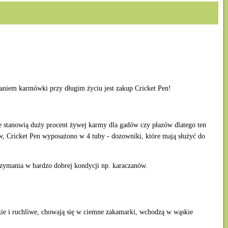
niem karmówki przy długim życiu jest zakup Cricket Pen!
e stanowią duży procent żywej karmy dla gadów czy płazów dlatego ten
, Cricket Pen wyposażono w 4 tuby - dozowniki, które mają służyć do
rzymania w bardzo dobrej kondycji np. karaczanów.
kie i ruchliwe, chowają się w ciemne zakamarki, wchodzą w wąskie