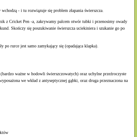
chodzą - i tu rozwiązuje się problem złapania świerszcza.
ik z Cricket Pen -a, zakrywamy palcem otwór tubki i przenosimy owady
nd. Skończy się poszukiwanie świerszcza uciekiniera i szukanie go po
ły po rurce jest samo zamykający się (opadająca klapka).
bardzo ważne w hodowli świerszczowatych) oraz uchylne przeźroczyste
yposażona we wkład z antyseptycznej gąbki, oraz druga przeznaczona na
sektów