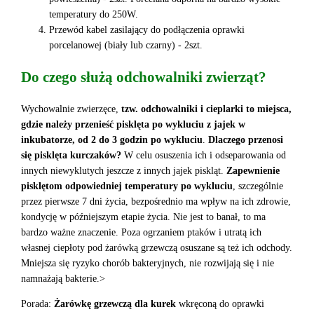
temperatury do 250W.
Przewód kabel zasilający do podłączenia oprawki
porcelanowej (biały lub czarny) - 2szt.
Do czego służą odchowalniki zwierząt?
Wychowalnie zwierzęce,
tzw. odchowalniki i cieplarki to miejsca,
gdzie należy przenieść pisklęta po wykluciu z jajek w
inkubatorze, od 2 do 3 godzin po wykluciu
.
Dlaczego przenosi
się pisklęta kurczaków?
W celu osuszenia ich i odseparowania od
innych niewyklutych jeszcze z innych jajek piskląt.
Zapewnienie
pisklętom odpowiedniej temperatury po wykluciu
, szczególnie
przez pierwsze 7 dni życia, bezpośrednio ma wpływ na ich zdrowie,
kondycję w późniejszym etapie życia. Nie jest to banał, to ma
bardzo ważne znaczenie. Poza ogrzaniem ptaków i utratą ich
własnej ciepłoty pod żarówką grzewczą osuszane są też ich odchody.
Mniejsza się ryzyko chorób bakteryjnych, nie rozwijają się i nie
namnażają bakterie.>
Porada:
Żarówkę grzewczą dla kurek
wkręconą do oprawki