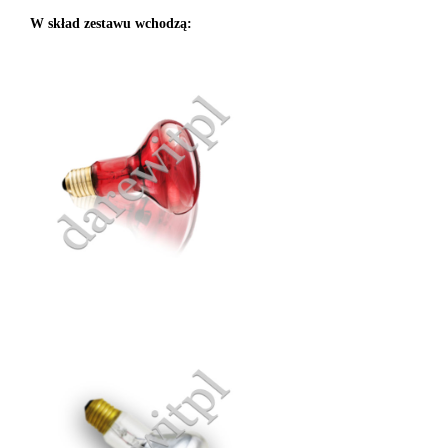
W skład zestawu wchodzą: