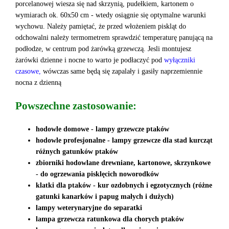
porcelanowej wiesza się nad skrzynią, pudełkiem, kartonem o
wymiarach ok. 60x50 cm - wtedy osiągnie się optymalne warunki
wychowu. Należy pamiętać, że przed włożeniem piskląt do
odchowalni należy termometrem sprawdzić temperaturę panującą na
podłodze, w centrum pod żarówką grzewczą. Jesli montujesz
żarówki dzienne i nocne to warto je podłaczyć pod
wyłączniki
czasowe,
wówczas same będą się zapalały i gasiły naprzemiennie
nocna z dzienną
Powszechne zastosowanie:
hodowle domowe - lampy grzewcze ptaków
hodowle profesjonalne - lampy grzewcze dla stad kurcząt
różnych gatunków ptaków
zbiorniki hodowlane drewniane, kartonowe, skrzynkowe
- do ogrzewania pisklęcich noworodków
klatki dla ptaków - kur ozdobnych i egzotycznych (różne
gatunki kanarków i papug małych i dużych)
lampy weterynaryjne do separatki
lampa grzewcza ratunkowa dla chorych ptaków