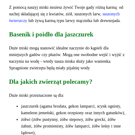
Z pomocą naszyj miski możesz żywić Twoje gady różną karmą: od
suchej składającej się z kwiatów, ziół, suszonych larw,
suszonych
świerszczy
lub żywą karmą typu larwy mącznika lub drewnojada.
Basenik i poidło dla jaszczurek
Duże miski mogą stanowić idealne naczynie do kąpieli dla
mniejszych gadów czy płazów. Mogą one swobodne wejść i wyjść z
naczynia na wodę - wtedy nasza miska służy jako wanienka.
Spragnione zwierzęta będą miały pijalnię wody
Dla jakich zwierząt polecamy?
Duże miski przeznaczone są dla:
jaszczurek (agama brodata, gekon lamparci, scynk ognisty,
kameleon jemeński, gekon orzęsiony oraz innych gatunków),
żółwi (żółw pustynny, żółw stepowy, żółw grecki, żółw
żabuti, żółw promienisty, żółw lamparci, żółw leśny i inne
lądowe),