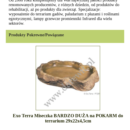
Od 2008 roku kompletujemy dla Was najwyższej jakości produkty
renomowanych producentów, z różnych dziedzin, od produktów do
rehabilitacji, aż po produkty dla zwierząt. Specjalizacje:
wyposażenie do terrarium gadów, paludarium z płazami i roślinami
egzotycznymi, lampy grzewcze promienniki Infrared dla wielu
sektorów.
Produkty Pokrewne/Powiązane
Exo Terra Miseczka BARDZO DUŻA na POKARM do
terrarium 29x22x4,5cm