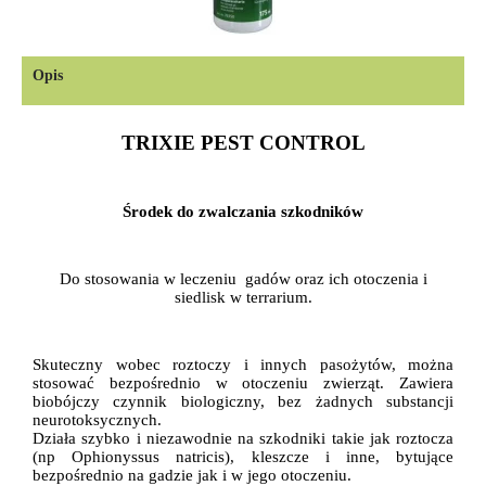
Opis
TRIXIE PEST CONTROL
Środek do zwalczania szkodników
Do stosowania w leczeniu
gadów
oraz
ich otoczenia i
siedlisk w terrarium.
Skuteczny wobec
roztoczy
i innych
pasożytów, można
stosować
bezpośrednio w otoczeniu zwierząt. Zawiera
biobójczy czynnik biologiczny
, bez żadnych substancji
neurotoksycznych.
Działa
szybko i niezawodnie
na szkodniki
takie jak
roztocza
(np
Ophionyssus
natricis
), kleszcze
i
inne
, bytujące
bezpośrednio
na
gadzie jak
i
w
jego otoczeniu
.