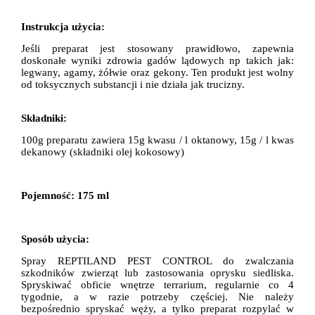
Instrukcja użycia:
Jeśli preparat jest stosowany prawidłowo
, zapewnia
doskonałe
wyniki zdrowia
gadów lądowych np takich jak:
legwany
,
agamy
,
żółwie
oraz
gekony
.
Ten produkt jest
wolny
od
toksycznych
substancji
i
nie działa jak
trucizny.
Składniki:
100g
preparatu
zawiera
15g kwasu
/ l
oktanowy
,
15g
/ l
kwas
dekanowy
(
składniki
olej kokosowy)
Pojemność: 175 ml
Sposób użycia:
Spray
REPTILAND PEST CONTROL
do
zwalczania
szkodników zwierząt lub
zastosowania
oprysku siedliska
.
Spryskiwać
obficie wnętrze terrarium, regularnie
co
4
tygodnie, a
w razie potrzeby
częściej.
Nie należy
bezpośrednio
spryskać
w
ęży
, a
tylko preparat
rozpylać w