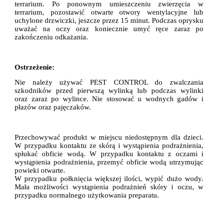
terrarium
.
Po ponownym umieszczeniu
zwierzęcia
w
terrarium
,
pozostawić
otwarte otwory wentylacyjne lub
uchylone drzwiczki, jeszcze przez
15 minut. Podczas oprysku
uważać na oczy oraz koniecznie umyć ręce
zaraz po
zakończeniu odkażania
.
Ostrzeżenie:
Nie należy używać
PEST CONTROL do
zwalczania
szkodników
przed pierwszą
wylinką lub
podczas
wylinki
oraz
zaraz
po
wylince
.
Nie stosować u wodnych gadów
i
płazów
oraz
pajęczaków
.
Przechowywać
produkt
w miejscu niedostępnym dla
dzieci.
W przypadku
kontaktu ze skórą
i
wystąpienia podrażnienia
,
spłukać
obficie
wodą. W
przypadku kontaktu z oczami
i
wystąpienia podrażnienia
,
przemyć
obficie
wodą
utrzymując
powieki
otwarte.
W przypadku
połknięcia
większej ilości, wypić dużo wody
.
Mała
możliwości
wystąpienia
podrażnień
skóry
i oczu, w
przypadku normalnego użytkowania preparatu
.