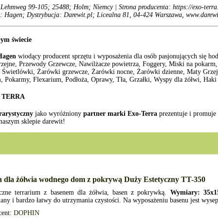
Lehmweg 99-105; 25488; Holm; Niemcy | Strona producenta: https://exo-terra
: Hagen; Dystrybucja: Darewit.pl; Licealna 81, 04-424 Warszawa, www.darewi
łym świecie
Hagen
wiodący producent sprzętu i wyposażenia dla osób pasjonujących się ho
rzejne, Przewody Grzewcze, Nawilżacze powietrza, Foggery, Miski na pokarm, 
Świetlówki, Żarówki grzewcze, Żarówki nocne, Żarówki dzienne, Maty Grzejne
, Pokarmy, Flexarium, Podłoża, Oprawy, Tła, Grzałki, Wyspy dla żółwi, Haki o
XO TERRA
rrarystyczny
jako wyróżniony
partner marki Exo-Terra
prezentuje i promuje
naszym sklepie darewit!
n dla żółwia wodnego dom z pokrywą Duży Estetyczny TT-350
yczne terrarium z basenem dla żółwia, basen z pokrywką.
Wymiary: 35x1
ny i bardzo łatwy do utrzymania czystości. Na wyposażeniu basenu jest wyse
cent:
DOPHIN