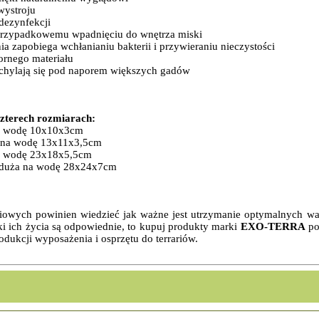
wystroju
 dezynfekcji
 przypadkowemu wpadnięciu do wnętrza miski
 zapobiega wchłanianiu bakterii i przywieraniu nieczystości
rnego materiału
rzechylają się pod naporem większych gadów
czterech rozmiarach:
a wodę 10x10x3cm
 na wodę 13x11x3,5cm
 wodę 23x18x5,5cm
duża na wodę 28x24x7cm
iowych powinien wiedzieć jak ważne jest utrzymanie optymalnych war
i ich życia są odpowiednie, to kupuj produkty marki
EXO-TERRA
po
odukcji wyposażenia i osprzętu do terrariów.