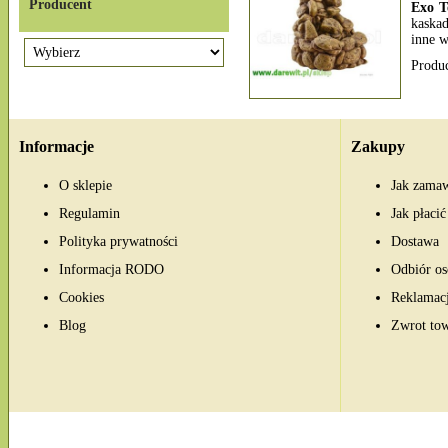
Producent
Exo T
kaska
inne 
Produ
Informacje
Zakupy
O sklepie
Jak zama
Regulamin
Jak płacić
Polityka prywatności
Dostawa
Informacja RODO
Odbiór os
Cookies
Reklamac
Blog
Zwrot to