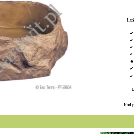
Iloś
✔ 
✔ 
✔ 
✔ 
🔥
✔ 
D
Kod p