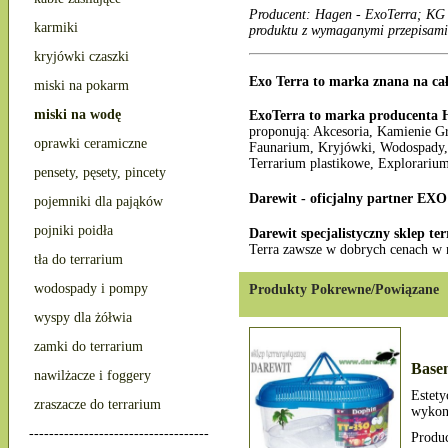
Producent: Hagen - ExoTerra; KG 
karmiki
produktu z wymaganymi przepisami
kryjówki czaszki
Exo Terra to marka znana na ca
miski na pokarm
miski na wodę
ExoTerra to marka producenta 
proponują: Akcesoria, Kamienie G
oprawki ceramiczne
Faunarium, Kryjówki, Wodospady, 
Terrarium plastikowe, Explorarium
pensety, pęsety, pincety
Darewit - oficjalny partner E
pojemniki dla pająków
pojniki poidła
Darewit specjalistyczny sklep te
Terra zawsze w dobrych cenach w 
tła do terrarium
wodospady i pompy
Produkty Pokrewne/Powiązane
wyspy dla żółwia
zamki do terrarium
Base
nawilżacze i foggery
Estet
zraszacze do terrarium
wykona
------------------------------------
Produ