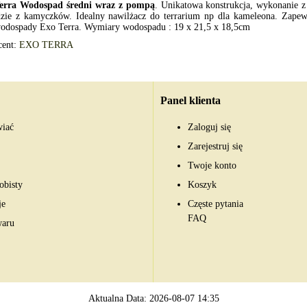
erra Wodospad średni wraz z pompą
. Unikatowa konstrukcja, wykonanie z
dzie z kamyczków. Idealny nawilżacz do terrarium np dla kameleona. Zapew
wodospady Exo Terra. Wymiary wodospadu : 19 x 21,5 x 18,5cm
cent:
EXO TERRA
Panel klienta
wiać
Zaloguj się
Zarejestruj się
Twoje konto
obisty
Koszyk
je
Częste pytania
FAQ
waru
Aktualna Data: 2026-08-07 14:35