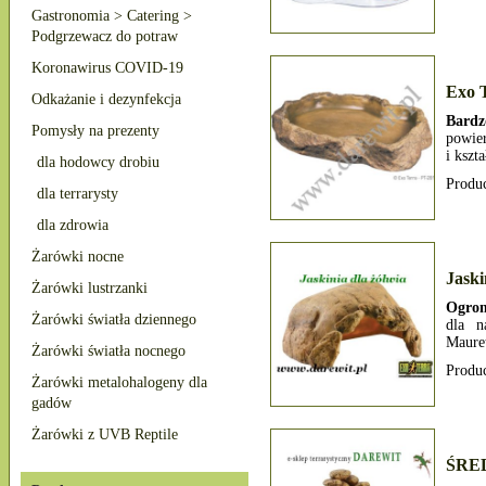
Gastronomia > Catering >
Podgrzewacz do potraw
Koronawirus COVID-19
Exo 
Odkażanie i dezynfekcja
Bardz
Pomysły na prezenty
powier
i kszt
dla hodowcy drobiu
Produ
dla terrarysty
dla zdrowia
Żarówki nocne
Jaski
Żarówki lustrzanki
Ogrom
Żarówki światła dziennego
dla n
Maure
Żarówki światła nocnego
Produ
Żarówki metalohalogeny dla
gadów
Żarówki z UVB Reptile
ŚRED