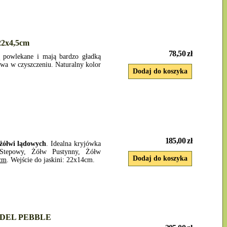
2x4,5cm
78,50 zł
 powlekane i mają bardzo gładką
twa w czyszczeniu. Naturalny kolor
185,00 zł
 żółwi lądowych
. Idealna kryjówka
 Stepowy, Żółw Pustynny, Żółw
0cm
. Wejście do jaskini: 22x14cm.
MODEL PEBBLE