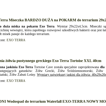
Terra Miseczka BARDZO DUŻA na POKARM do terrarium 29x2
o duża miska na pokarm Exo Terra
. Wymiar 29x22x4,5cm. Miseczki są
zchnię wewnątrz, która zapobiega rozwojowi szkodliwych bakterii oraz jest ła
ałt misek pasuje do każdego terrarium.
cent:
EXO TERRA
nia żółwia pustynnego greckiego Exo Terra Tortoise XXL 40cm
na jaskinia Exo Terra
Tortoise Cave została specjalnie zaprojektowana
dla
astępujących gatunków: Żółw Grecki, Żółw Śródziemnomorski, Żółw
tański, Żółw Żabuti Leśny.
Wymiary największej jaskini dla żółwia: 40x29x2
cent:
EXO TERRA
NI Wodospad do terrarium Waterfall EXO-TERRA NOWY 