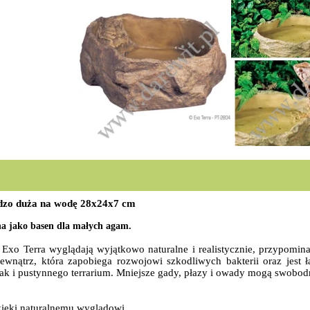
zo duża na wodę 28x24x7 cm
a jako basen dla małych agam.
xo Terra wyglądają wyjątkowo naturalne i realistycznie, przypomina
wnątrz, która zapobiega rozwojowi szkodliwych bakterii oraz jest ła
jak i pustynnego terrarium. Mniejsze gady, płazy i owady mogą swobo
dzięki naturalnemu wyglądowi