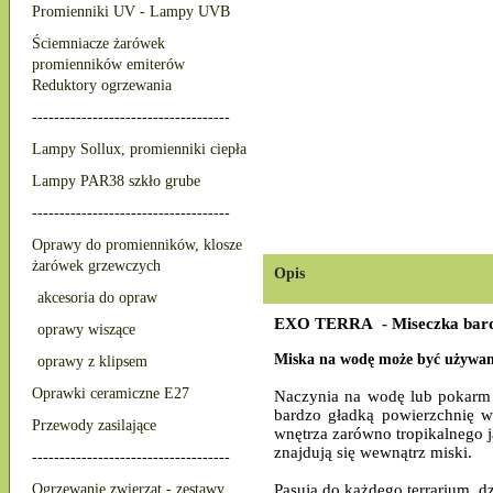
Promienniki UV - Lampy UVB
Ściemniacze żarówek
promienników emiterów
Reduktory ogrzewania
------------------------------------
Lampy Sollux, promienniki ciepła
Lampy PAR38 szkło grube
------------------------------------
Oprawy do promienników, klosze
żarówek grzewczych
Opis
akcesoria do opraw
EXO TERRA - Miseczka bard
oprawy wiszące
Miska na wodę może być używan
oprawy z klipsem
Oprawki ceramiczne E27
Naczynia na wodę lub pokarm E
bardzo gładką powierzchnię we
Przewody zasilające
wnętrza zarówno tropikalnego 
znajdują się wewnątrz miski.
------------------------------------
Ogrzewanie zwierząt - zestawy
Pasują do każdego terrarium, 