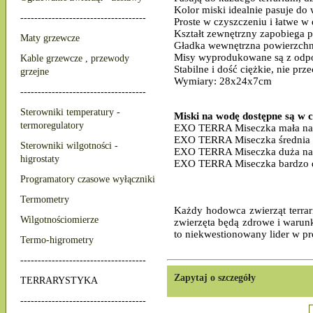
Kolor miski idealnie pasuje do 
------------------------------------
Proste w czyszczeniu i łatwe w
Kształt zewnętrzny zapobiega
Maty grzewcze
Gładka wewnętrzna powierzchnia
Misy wyprodukowane są z odpo
Kable grzewcze , przewody
Stabilne i dość ciężkie, nie p
grzejne
Wymiary: 28x24x7cm
------------------------------------
Sterowniki temperatury -
Miski na wodę dostępne są w 
termoregulatory
EXO TERRA Miseczka mała n
EXO TERRA Miseczka średnia
Sterowniki wilgotności -
EXO TERRA Miseczka duża na
higrostaty
EXO TERRA Miseczka bardzo 
Programatory czasowe wyłączniki
Termometry
Każdy hodowca zwierząt terrar
Wilgotnościomierze
zwierzęta będą zdrowe i warunk
to niekwestionowany lider w pr
Termo-higrometry
------------------------------------
Zapytaj o szczegóły
TERRARYSTYKA
------------------------------------