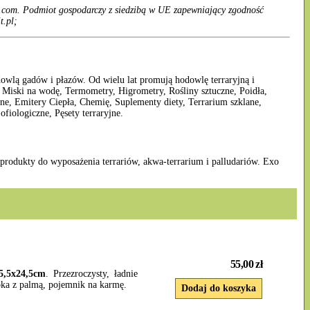
.com. Podmiot gospodarczy z siedzibą w UE zapewniający zgodność
t.pl;
dowlą gadów i płazów. Od wielu lat promują hodowlę terraryjną i
Miski na wodę, Termometry, Higrometry, Rośliny sztuczne, Poidła,
, Emitery Ciepła, Chemię, Suplementy diety, Terrarium szklane,
fiologiczne, Pęsety terraryjne.
 produkty do wyposażenia terrariów, akwa-terrarium i palludariów. Exo
55,00 zł
5,5x24,5cm
. Przezroczysty, ładnie
pka z palmą, pojemnik na karmę.