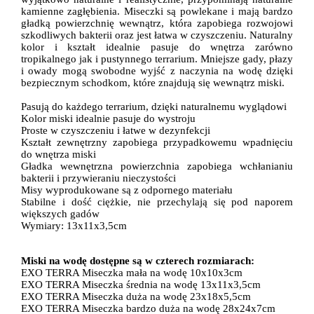
kamienne zagłębienia. Miseczki są powlekane i mają bardzo
gładką powierzchnię wewnątrz, która zapobiega rozwojowi
szkodliwych bakterii oraz jest łatwa w czyszczeniu. Naturalny
kolor i kształt idealnie pasuje do wnętrza zarówno
tropikalnego jak i pustynnego terrarium. Mniejsze gady, płazy
i owady mogą swobodne wyjść z naczynia na wodę dzięki
bezpiecznym schodkom, które znajdują się wewnątrz miski.
Pasują do każdego terrarium, dzięki naturalnemu wyglądowi
Kolor miski idealnie pasuje do wystroju
Proste w czyszczeniu i łatwe w dezynfekcji
Kształt zewnętrzny zapobiega przypadkowemu wpadnięciu
do wnętrza miski
Gładka wewnętrzna powierzchnia zapobiega wchłanianiu
bakterii i przywieraniu nieczystości
Misy wyprodukowane są z odpornego materiału
Stabilne i dość ciężkie, nie przechylają się pod naporem
większych gadów
Wymiary:
13x11x3,5cm
Miski na wodę dostępne są w czterech rozmiarach:
EXO TERRA Miseczka mała na wodę 10x10x3cm
EXO TERRA Miseczka średnia na wodę 13x11x3,5cm
EXO TERRA Miseczka duża na wodę 23x18x5,5cm
EXO TERRA Miseczka bardzo duża na wodę 28x24x7cm