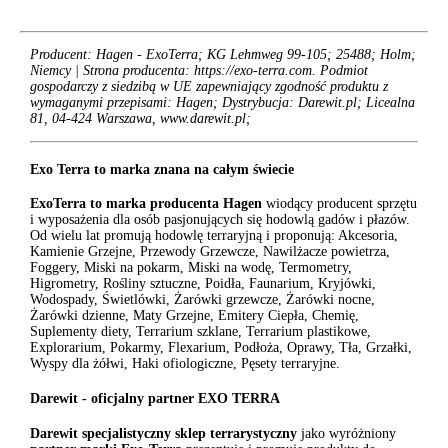
Producent: Hagen - ExoTerra; KG Lehmweg 99-105; 25488; Holm;
Niemcy | Strona producenta: https://exo-terra.com. Podmiot
gospodarczy z siedzibą w UE zapewniający zgodność produktu z
wymaganymi przepisami: Hagen; Dystrybucja: Darewit.pl; Licealna
81, 04-424 Warszawa, www.darewit.pl;
Exo Terra to marka znana na całym świecie
ExoTerra to marka producenta Hagen
wiodący producent sprzętu
i wyposażenia dla osób pasjonujących się hodowlą gadów i płazów.
Od wielu lat promują hodowlę terraryjną i proponują: Akcesoria,
Kamienie Grzejne, Przewody Grzewcze, Nawilżacze powietrza,
Foggery, Miski na pokarm, Miski na wodę, Termometry,
Higrometry, Rośliny sztuczne, Poidła, Faunarium, Kryjówki,
Wodospady, Świetlówki, Żarówki grzewcze, Żarówki nocne,
Żarówki dzienne, Maty Grzejne, Emitery Ciepła, Chemię,
Suplementy diety, Terrarium szklane, Terrarium plastikowe,
Explorarium, Pokarmy, Flexarium, Podłoża, Oprawy, Tła, Grzałki,
Wyspy dla żółwi, Haki ofiologiczne, Pęsety terraryjne.
Darewit - oficjalny partner EXO TERRA
Darewit specjalistyczny sklep terrarystyczny
jako wyróżniony