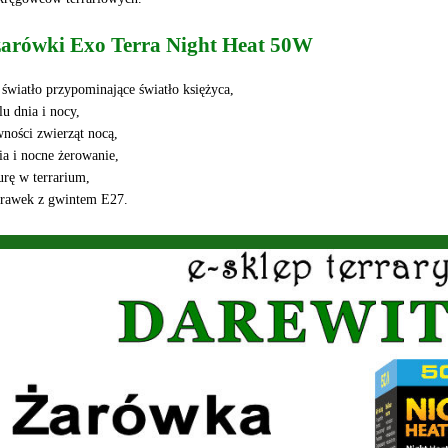
 żarówki Exo Terra Night Heat 50W
e światło przypominające światło księżyca,
lu dnia i nocy,
ności zwierząt nocą,
ia i nocne żerowanie,
urę w terrarium,
prawek z gwintem E27.