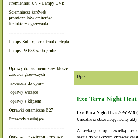
Promienniki UV - Lampy UVB
Ściemniacze żarówek
promienników emiterów
Reduktory ogrzewania
------------------------------------
Lampy Sollux, promienniki ciepła
Lampy PAR38 szkło grube
------------------------------------
Oprawy do promienników, klosze
żarówek grzewczych
Opis
akcesoria do opraw
oprawy wiszące
Exo Terra Night Heat
oprawy z klipsem
Oprawki ceramiczne E27
Exo Terra Night Heat 50W A19
(
Przewody zasilające
Umożliwia obserwację nocnej akty
------------------------------------
Żarówka generuje niewielką ilość
Ogrzewanie zwierząt - zestawy
pasuje do większości oprawek cer