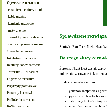
Ogrzewanie terrarium
ceramiczne emitery ciepła
kable grzejne
kamienie grzewcze
maty grzejne
Sprawdzone rozwiązan
żarówki grzewcze dzienne
żarówki grzewcze nocne
Żarówka Exo Terra Night Heat (wc
Oświetlenie terrarium
Do czego służy żarów
Inkubatory dla gadów
Redukcja mocy żarówek
Żarówka Night Heat została zapro
Terrarium - Faunarium
polowanie, żerowanie i eksploracja
Higiena w terrarium
Produkt sprawdzi się m.in. u:
Przyrządy pomiarowe
gekonów lamparcich i geko
Pokarmy karmówka
pytonów królewskich i węż
Podłoże do terrarium
żab i innych płazów tropika
Rośliny sztuczne
ptaszników oraz innych be