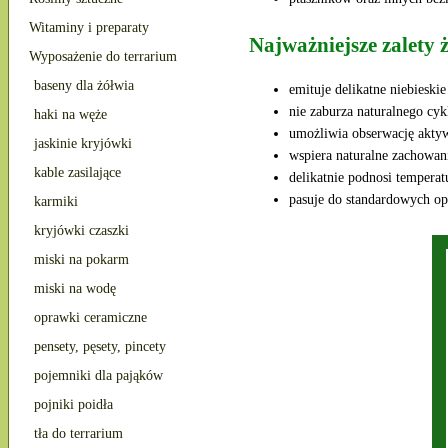
Witaminy i preparaty
Najważniejsze zalety
Wyposażenie do terrarium
baseny dla żółwia
emituje delikatne niebieski
nie zaburza naturalnego cyk
haki na węże
umożliwia obserwację aktyw
jaskinie kryjówki
wspiera naturalne zachowan
kable zasilające
delikatnie podnosi temperat
pasuje do standardowych o
karmiki
kryjówki czaszki
miski na pokarm
miski na wodę
oprawki ceramiczne
pensety, pęsety, pincety
pojemniki dla pająków
pojniki poidła
tła do terrarium