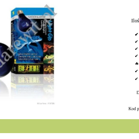
Iloś
✔ 
✔ 
✔ 
✔ 
🔥
✔ 
D
Kod p