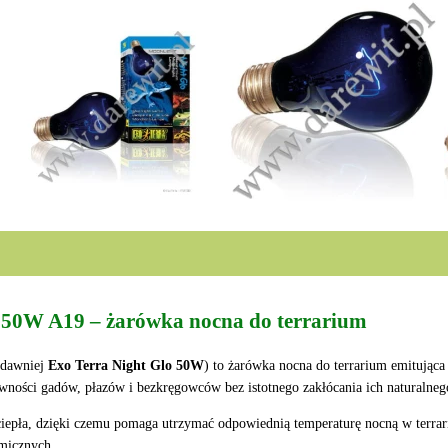
 50W A19 – żarówka nocna do terrarium
dawniej
Exo Terra Night Glo 50W
) to żarówka nocna do terrarium emitująca 
wności gadów, płazów i bezkręgowców bez istotnego zakłócania ich naturalne
 ciepła, dzięki czemu pomaga utrzymać odpowiednią temperaturę nocną w terr
amicznych.