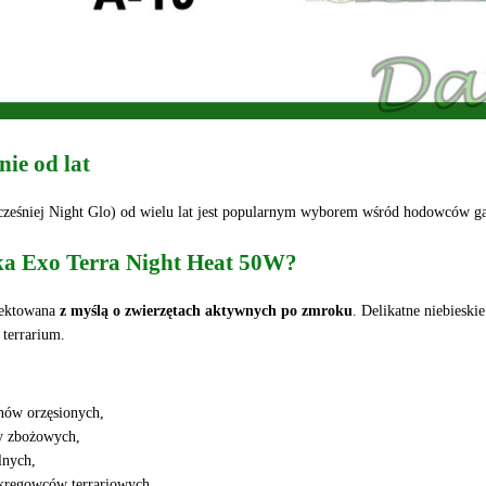
ie od lat
ześniej Night Glo) od wielu lat jest popularnym wyborem wśród hodowców gadó
ka Exo Terra Night Heat 50W?
jektowana
z myślą o zwierzętach aktywnych po zmroku
. Delikatne niebieski
 terrarium.
nów orzęsionych,
y zbożowych,
lnych,
zkręgowców terrariowych.