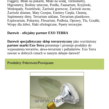
Foggery, Miski na pokarm, Miski na wodę, Termometry,
Higrometry, Rośliny sztuczne, Poidła, Faunarium, Kryjówki,
Wodospady, Świetlówki, Żarówki grzewcze, Żarówki nocne,
Żarówki dzienne, Maty Grzejne, Emitery Ciepła, Chemię,
Suplementy diety, Terrarium szklane, Terrarium plastikowe,
Explorarium, Pokarmy, Flexarium, Podłoża, Oprawy, Tła, Grzałki,
Wyspy dla żółwi, Haki ofiologiczne, Pęsety terraryjne.
Darewit - oficjalny partner EXO TERRA
Darewit specjalistyczny sklep terrarystyczny
jako wyróżniony
partner marki Exo-Terra
prezentuje i promuje produkty do
wyposażenia terrariów, akwa-terrarium i palludariów. Exo Terra
zawsze w dobrych cenach w naszym sklepie darewit!
Produkty Pokrewne/Powiązane