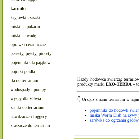
karmiki
kryjówki czaszki
miski na pokarm
miski na wodę
oprawki ceramiczne
pensety, pęsety, pincety
pojemniki dla pająków
pojniki poidła
Każdy hodowca zwierząt terrariow
tła do terrarium
produkty marki
EXO-TERRA
– to
wodospady i pompy
wyspy dla żółwia
👇 Urządź z nami terrarium w najn
zamki do terrarium
pojemniki do hodowli świer
miska Worm Dish na żywy
nawilżacze i foggery
żarówka do ogrzania gadów
zraszacze do terrarium
------------------------------------