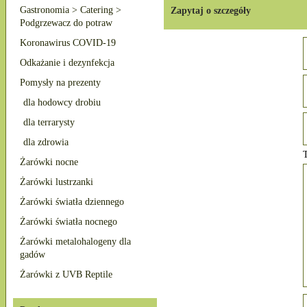
Gastronomia > Catering >
Zapytaj o szczegóły
Podgrzewacz do potraw
Koronawirus COVID-19
Odkażanie i dezynfekcja
Pomysły na prezenty
dla hodowcy drobiu
dla terrarysty
dla zdrowia
T
Żarówki nocne
Żarówki lustrzanki
Żarówki światła dziennego
Żarówki światła nocnego
Żarówki metalohalogeny dla
gadów
Żarówki z UVB Reptile