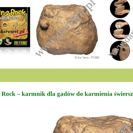
ock – karmnik dla gadów do karmienia świers