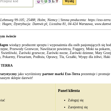
Lehmweg 99-105; 25488; Holm; Niemcy | Strona producenta: https://exo-terra
: Hagen; Dystrybucja: Darewit.pl; Licealna 81, 04-424 Warszawa, www.darewi
łym świecie
Hagen
wiodący producent sprzętu i wyposażenia dla osób pasjonujących się ho
rzejne, Przewody Grzewcze, Nawilżacze powietrza, Foggery, Miski na pokarm, 
Świetlówki, Żarówki grzewcze, Żarówki nocne, Żarówki dzienne, Maty Grzejne
, Pokarmy, Flexarium, Podłoża, Oprawy, Tła, Grzałki, Wyspy dla żółwi, Haki o
XO TERRA
rrarystyczny
jako wyróżniony
partner marki Exo-Terra
prezentuje i promuje
naszym sklepie darewit!
Panel klienta
wiać
Zaloguj się
Zarejestruj się