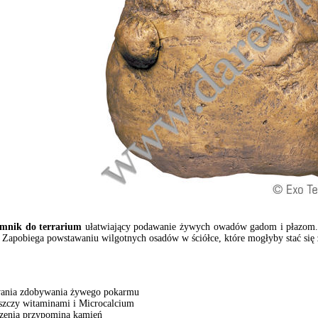
rmnik do terrarium
ułatwiający podawanie żywych owadów gadom i płazom. O
Zapobiega powstawaniu wilgotnych osadów w ściółce, które mogłyby stać się 
wania zdobywania żywego pokarmu
rszczy witaminami i Microcalcium
dzenia przypomina kamień