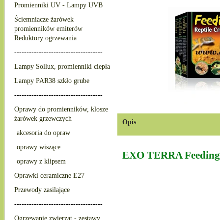
Promienniki UV - Lampy UVB
Ściemniacze żarówek
promienników emiterów
Reduktory ogrzewania
------------------------------------
Lampy Sollux, promienniki ciepła
Lampy PAR38 szkło grube
------------------------------------
Oprawy do promienników, klosze
żarówek grzewczych
Opis
akcesoria do opraw
oprawy wiszące
EXO TERRA Feeding R
oprawy z klipsem
Oprawki ceramiczne E27
Przewody zasilające
------------------------------------
Ogrzewanie zwierząt - zestawy