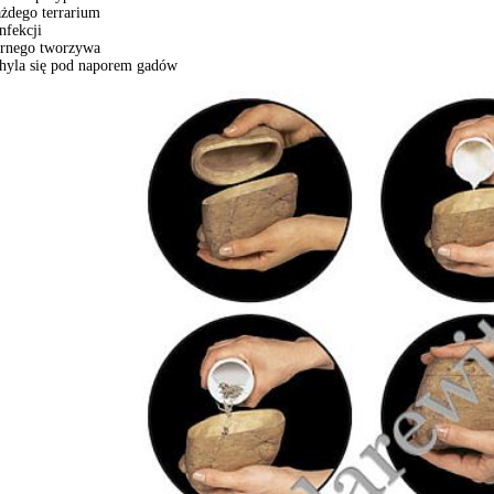
ażdego terrarium
nfekcji
ornego tworzywa
echyla się pod naporem gadów