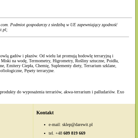
.com. Podmiot gospodarczy z siedzibą w UE zapewniający zgodność
t.pl;
dowlą gadów i płazów. Od wielu lat promują hodowlę terraryjną i
Miski na wodę, Termometry, Higrometry, Rośliny sztuczne, Poidła,
, Emitery Ciepła, Chemię, Suplementy diety, Terrarium szklane,
fiologiczne, Pęsety terraryjne.
 produkty do wyposażenia terrariów, akwa-terrarium i palludariów. Exo
Kontakt
e-mail:
sklep@darewit.pl
tel.
+48
609 819 669