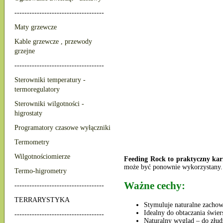
------------------------------------
Maty grzewcze
Kable grzewcze , przewody
grzejne
------------------------------------
Sterowniki temperatury -
termoregulatory
Sterowniki wilgotności -
higrostaty
Programatory czasowe wyłączniki
Termometry
Wilgotnościomierze
Feeding Rock to praktyczny ka
może być ponownie wykorzystany. 
Termo-higrometry
Ważne cechy:
------------------------------------
TERRARYSTYKA
Stymuluje naturalne zacho
Idealny do obtaczania świe
------------------------------------
Naturalny wygląd – do złu