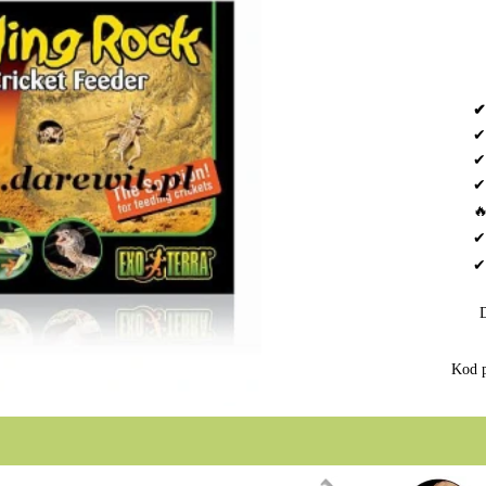
✔
✔
✔
✔

✔
Kod p