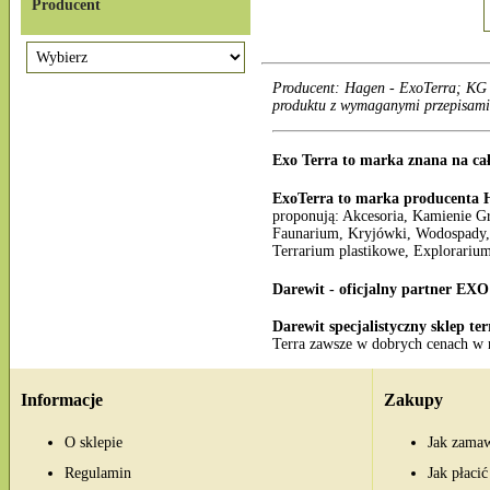
Producent
Producent: Hagen - ExoTerra; KG 
produktu z wymaganymi przepisami
Exo Terra to marka znana na ca
ExoTerra to marka producenta 
proponują: Akcesoria, Kamienie G
Faunarium, Kryjówki, Wodospady, 
Terrarium plastikowe, Explorarium
Darewit - oficjalny partner E
Darewit specjalistyczny sklep te
Terra zawsze w dobrych cenach w 
Informacje
Zakupy
O sklepie
Jak zama
Regulamin
Jak płacić