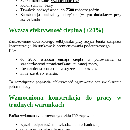
Szkło: hartowane,
wzmocnione IR2
Kolor światła: biały
Trwałość podwyższona: do
7500
roboczogodzin
Konstrukcja: podwójny odbłyśnik (w tym dodatkowy przy
szyjce bańki)
Wyższa efektywność cieplna (+20%)
Zastosowanie dodatkowego odbłyśnika przy szyjce bańki zwiększa
koncentrację i kierunkowość promieniowania podczerwonego.
Efekt:
do
20% większa emisja ciepła
w porównaniu ze
standardowymi promiennikami tej samej mocy,
równomierna temperatura ogrzewanej powierzchni,
mniejsze straty energii.
To rozwiązanie poprawia efektywność ogrzewania bez zwiększania
poboru mocy.
Wzmocniona konstrukcja do pracy w
trudnych warunkach
Bańka wykonana z hartowanego szkła IR2 zapewnia:
wysoką odporność na uszkodzenia mechaniczne,
odporność na udary termiczne,