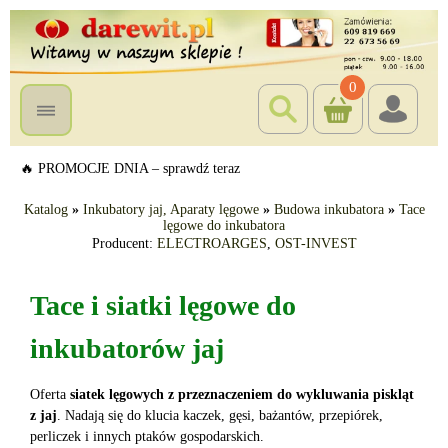
0
🔥 PROMOCJE DNIA – sprawdź teraz
Katalog
»
Inkubatory jaj, Aparaty lęgowe
»
Budowa inkubatora
»
Tace
lęgowe do inkubatora
Producent:
ELECTROARGES
,
OST-INVEST
Tace i siatki lęgowe do
inkubatorów jaj
Oferta
siatek lęgowych z przeznaczeniem do wykluwania piskląt
z jaj
. Nadają się do klucia kaczek, gęsi, bażantów, przepiórek,
perliczek i innych ptaków gospodarskich.