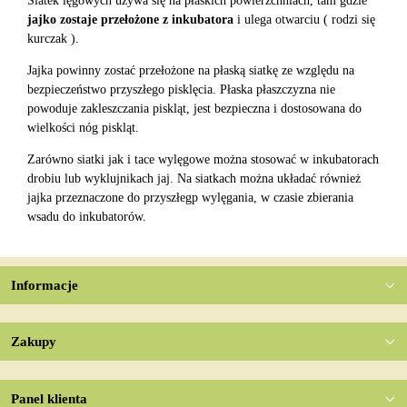
Siatek lęgowych używa się na płaskich powierzchniach, tam gdzie
jajko zostaje przełożone z inkubatora
i ulega otwarciu ( rodzi się
kurczak ).
Jajka powinny zostać przełożone na płaską siatkę ze względu na
bezpieczeństwo przyszłego pisklęcia. Płaska płaszczyzna nie
powoduje zakleszczania piskląt, jest bezpieczna i dostosowana do
wielkości nóg piskląt.
Zarówno siatki jak i tace wylęgowe można stosować w inkubatorach
drobiu lub wyklujnikach jaj. Na siatkach można układać również
jajka przeznaczone do przyszłegp wylęgania, w czasie zbierania
wsadu do inkubatorów.
Informacje
Zakupy
Panel klienta