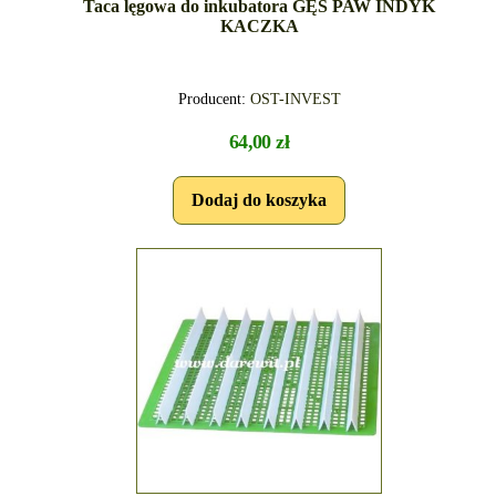
Taca lęgowa do inkubatora GĘŚ PAW INDYK
KACZKA
Producent:
OST-INVEST
64,00 zł