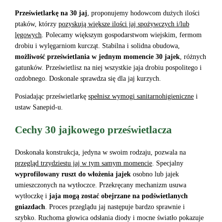
Prześwietlarkę na 30 jaj
, proponujemy hodowcom dużych ilości
ptaków, którzy
pozyskują większe ilości jaj spożywczych i/lub
lęgowych
. Polecamy większym gospodarstwom wiejskim, fermom
drobiu i wylęgarniom kurcząt. Stabilna i solidna obudowa,
możliwość prześwietlania w jednym momencie 30 jajek
, różnych
gatunków. Prześwietlisz na niej wszystkie jaja drobiu pospolitego i
ozdobnego. Doskonale sprawdza się dla jaj kurzych.
Posiadając prześwietlarkę
spełnisz wymogi sanitarnohigieniczne
i
ustaw Sanepid-u.
Cechy 30 jajkowego prześwietlacza
Doskonała konstrukcja, jedyna w swoim rodzaju, pozwala na
przegląd trzydziestu jaj w tym samym momencie
. Specjalny
wyprofilowany ruszt do włożenia jajek
osobno lub jajek
umieszczonych na wytłoczce. Przekręcany mechanizm usuwa
wytłoczkę i
jaja mogą zostać obejrzane na podświetlanych
gniazdach
. Proces przeglądu jaj następuje bardzo sprawnie i
szybko. Ruchoma głowica odsłania diody i mocne światło pokazuje