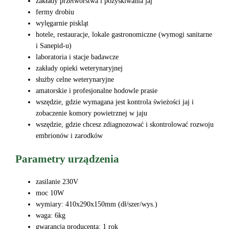
zakłady przetwórstwa i pozyskiwania jaj
fermy drobiu
wylęgarnie piskląt
hotele, restauracje, lokale gastronomiczne (wymogi sanitarne
i Sanepid-u)
laboratoria i stacje badawcze
zakłady opieki weterynaryjnej
służby celne weterynaryjne
amatorskie i profesjonalne hodowle prasie
wszędzie, gdzie wymagana jest kontrola świeżości jaj i
zobaczenie komory powietrznej w jaju
wszędzie, gdzie chcesz zdiagnozować i skontrolować rozwoju
embrionów i zarodków
Parametry urządzenia
zasilanie 230V
moc 10W
wymiary: 410x290x150mm (dł/szer/wys.)
waga: 6kg
gwarancja producenta: 1 rok