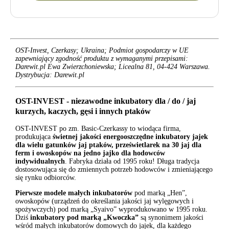
OST-Invest, Czerkasy; Ukraina; Podmiot gospodarczy w UE
zapewniający zgodność produktu z wymaganymi przepisami:
Darewit.pl Ewa Zwierzchoniewska; Licealna 81, 04-424 Warszawa.
Dystrybucja: Darewit.pl
OST-INVEST - niezawodne inkubatory dla / do / jaj
kurzych, kaczych, gęsi i innych ptaków
OST-INVEST po zm. Basic-Czerkassy to wiodąca firma,
produkująca
świetnej jakości energooszczędne inkubatory jajek
dla wielu gatunków jaj ptaków, prześwietlarek na 30 jaj dla
ferm i owoskopów na jedno jajko dla hodowców
indywidualnych
. Fabryka działa od 1995 roku! Długa tradycja
dostosowująca się do zmiennych potrzeb hodowców i zmieniającego
się rynku odbiorców.
Pierwsze modele małych inkubatorów
pod marką „Hen”,
owoskopów (urządzeń do określania jakości jaj wylęgowych i
spożywczych) pod marką „Syaivo” wyprodukowano w 1995 roku.
Dziś
inkubatory pod marką „Kwoczka”
są synonimem jakości
wśród małych inkubatorów domowych do jajek, dla każdego